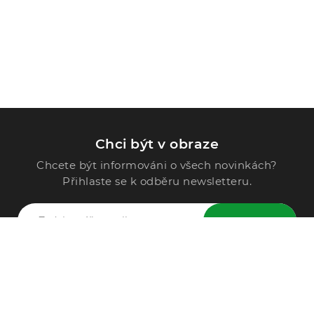
Chci být v obraze
Chcete být informováni o všech novinkách?
Přihlaste se k odběru newsletteru.
ODESLAT
Zavolejte nám
296 567 121