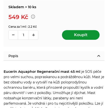
Skladem > 10 ks
549
Kč
Cena za 1 ml : 2.2 Kč
Koupit
Popis
Eucerin Aquaphor Regenerační mast 45 ml
je SOS péče
pro velmi suchou, popraskanou a podrážděnou kůži. Mast je
bez obsahu vody a vytváří na kůži poloprodyšnou
ochrannou bariéru, která přirozeně propouští kyslík a vodní
páru dovnitř i ven z pokožky. Umožňuje jí dýchat. Mast
nobsahuje konzervační látky, parabeny ani není
parfemovaná. Je vohdná i pro tu nejcitlivější pokožku. Lze jí