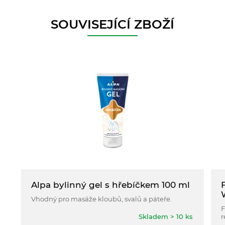
SOUVISEJÍCÍ ZBOŽÍ
Alpa bylinný gel s hřebíčkem 100 ml
Vhodný pro masáže kloubů, svalů a páteře.
F
Skladem > 10 ks
r