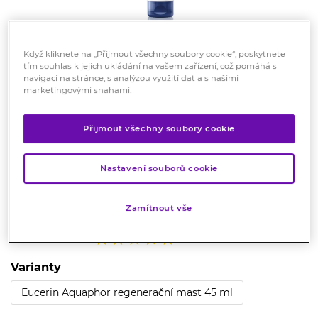
Když kliknete na „Přijmout všechny soubory cookie“, poskytnete
tím souhlas k jejich ukládání na vašem zařízení, což pomáhá s
navigací na stránce, s analýzou využití dat a s našimi
marketingovými snahami.
Eucerin Aquaphor regenerační
Přijmout všechny soubory cookie
mast 220 ml
Kosmetika
Nastavení souborů cookie
Mast na suchou a popraskanou pokožku.
Zamítnout vše
Značka:
Eucerin
Hodnocení
Varianty
Eucerin Aquaphor regenerační mast 45 ml