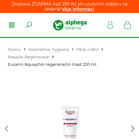
Doprava ZDARMA nad 299 Kč při osobním odběru na
lékárně
Více informací
Domů
Kosmetika, hygiena
Péče o tělo
Masáže-Regenerace
Eucerin Aquaphor regenerační mast 220 ml