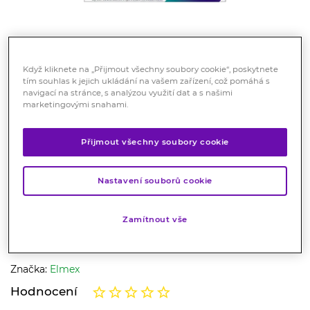
Když kliknete na „Přijmout všechny soubory cookie“, poskytnete
tím souhlas k jejich ukládání na vašem zařízení, což pomáhá s
navigací na stránce, s analýzou využití dat a s našimi
marketingovými snahami.
ELMEX Opti-namel Professional
Přijmout všechny soubory cookie
Seal & Strengthen zubní pasta
75 ml
Nastavení souborů cookie
Kosmetika
Zubní pasta je vhodná ke každodennímu použití pro
Zamítnout vše
ochranu před ztrátou zubní skloviny, vhodná i pro citlivé
zuby.
Značka:
Elmex
Hodnocení