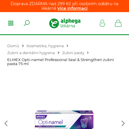
Doprava ZDARMA nad 299 Kč při osobním odběru na
lékárně
Více informací
Domů
Kosmetika, hygiena
Zubní a dentální hygiena
Zubní pasty
ELMEX Opti-namel Professional Seal & Strengthen zubní
pasta 75 ml