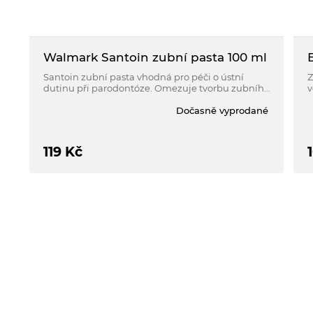
Walmark Santoin zubní pasta 100 ml
Santoin zubní pasta vhodná pro péči o ústní
Z
dutinu při parodontóze. Omezuje tvorbu zubního
v
plaku a osvěžuje dech.
Dočasně vyprodané
119
Kč