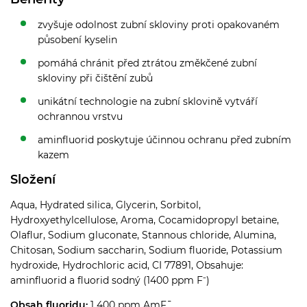
zvyšuje odolnost zubní skloviny proti opakovaném
působení kyselin
pomáhá chránit před ztrátou změkčené zubní
skloviny při čištění zubů
unikátní technologie na zubní sklovině vytváří
ochrannou vrstvu
aminfluorid poskytuje účinnou ochranu před zubním
kazem
Složení
Aqua, Hydrated silica, Glycerin, Sorbitol,
Hydroxyethylcellulose, Aroma, Cocamidopropyl betaine,
Olaflur, Sodium gluconate, Stannous chloride, Alumina,
Chitosan, Sodium saccharin, Sodium fluoride, Potassium
hydroxide, Hydrochloric acid, CI 77891, Obsahuje:
aminfluorid a fluorid sodný (1400 ppm F⁻)
Obsah fluoridu:
1 400 ppm AmF¯