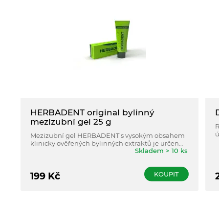
HERBADENT original bylinný
mezizubní gel 25 g
R
ú
Mezizubní gel HERBADENT s vysokým obsahem
d
klinicky ověřených bylinných extraktů je určen
v
Skladem > 10 ks
pro snazší čištění mezizubních prostor a pro
zlepšení jeho výsledků.
KOUPIT
199
Kč