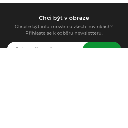
Chci být v obraze
Chcete být informováni o všech novinkách?
Přihlaste se k odběru newsletteru.
ODESLAT
Zavolejte nám
296 567 121
Po - Pá: 9:00 - 15:00
Podle Trati 624/7, 108 00 Praha-10 Malešice, CZ
info@alphega.cz
VŠE O NÁKUPU