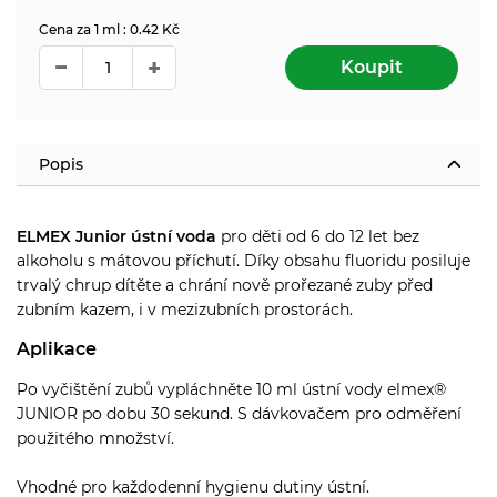
Cena za 1 ml : 0.42 Kč
Koupit
Popis
ELMEX Junior ústní voda
pro děti od 6 do 12 let bez
alkoholu s mátovou příchutí. Díky obsahu fluoridu posiluje
trvalý chrup dítěte a chrání nově prořezané zuby před
zubním kazem, i v mezizubních prostorách.
Aplikace
Po vyčištění zubů vypláchněte 10 ml ústní vody elmex®
JUNIOR po dobu 30 sekund. S dávkovačem pro odměření
použitého množství.
Vhodné pro každodenní hygienu dutiny ústní.