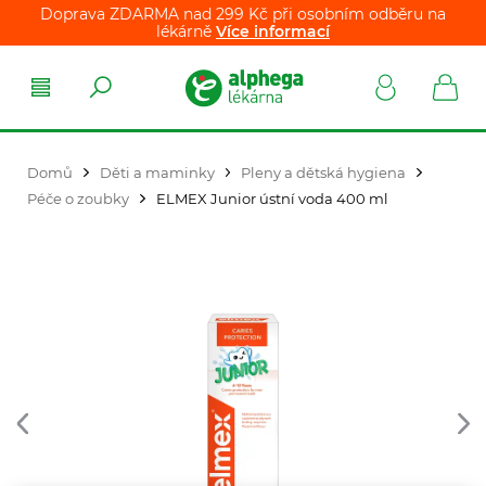
Doprava ZDARMA nad 299 Kč při osobním odběru na
lékárně
Více informací
Domů
Děti a maminky
Pleny a dětská hygiena
Péče o zoubky
ELMEX Junior ústní voda 400 ml