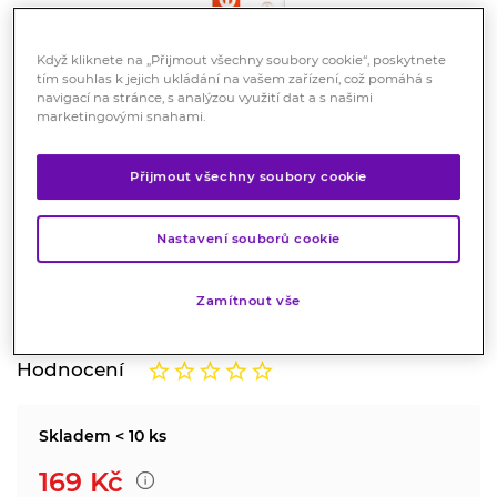
Když kliknete na „Přijmout všechny soubory cookie“, poskytnete
tím souhlas k jejich ukládání na vašem zařízení, což pomáhá s
navigací na stránce, s analýzou využití dat a s našimi
marketingovými snahami.
ELMEX Junior ústní voda 400
Přijmout všechny soubory cookie
ml
Kosmetika
Nastavení souborů cookie
Ústní voda pro posílení zubů a ochranu před vlivem
zubního kazu.
Zamítnout vše
Značka:
Elmex
Hodnocení
Skladem < 10 ks
169
Kč