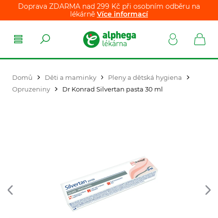
Doprava ZDARMA nad 299 Kč při osobním odběru na
lékárně
Více informací
Domů
Děti a maminky
Pleny a dětská hygiena
Opruzeniny
Dr Konrad Silvertan pasta 30 ml