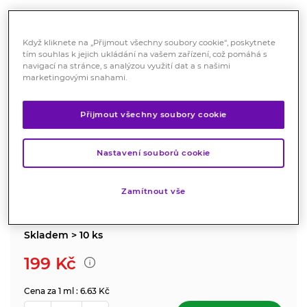
Když kliknete na „Přijmout všechny soubory cookie“, poskytnete
tím souhlas k jejich ukládání na vašem zařízení, což pomáhá s
navigací na stránce, s analýzou využití dat a s našimi
marketingovými snahami.
Dr Konrad Silvertan pasta 30 ml
Přijmout všechny soubory cookie
Kosmetika
K péči o podrážděnou pokožku.
Nastavení souborů cookie
Značka:
Dr Konrad Pharma
Zamítnout vše
Hodnocení
Skladem > 10 ks
199
Kč
Cena za 1 ml : 6.63 Kč