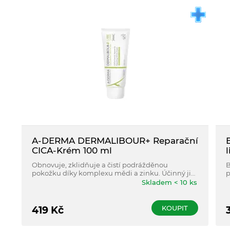
A-DERMA DERMALIBOUR+ Reparační
CICA-Krém 100 ml
Obnovuje, zklidňuje a čistí podrážděnou
B
pokožku díky komplexu mědi a zinku. Účinný již
p
po 24h*.100 % přírodní složení. Je vhodný na
Skladem < 10 ks
všechna suchá podráždění kůže, např. na
popraskané ruce nebo koutky úst, na ekzém
očních víček.
KOUPIT
419
Kč