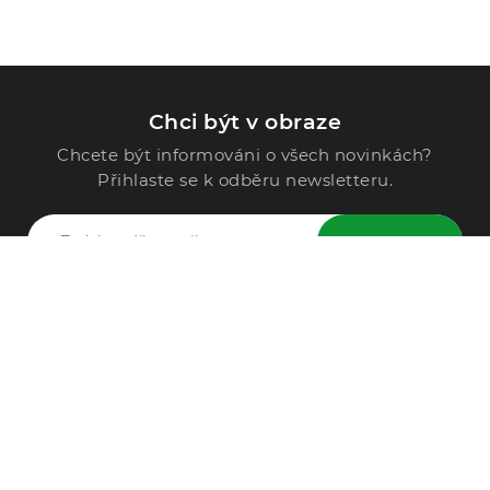
Chci být v obraze
Chcete být informováni o všech novinkách?
Přihlaste se k odběru newsletteru.
ODESLAT
Zavolejte nám
296 567 121
Po - Pá: 9:00 - 15:00
Podle Trati 624/7, 108 00 Praha-10 Malešice, CZ
info@alphega.cz