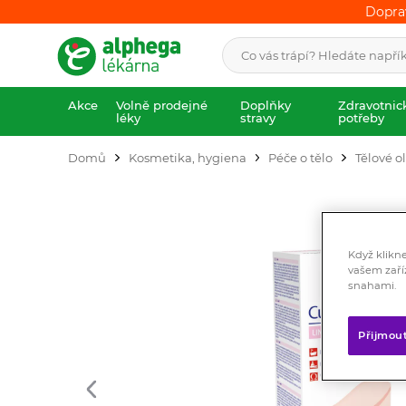
Dopra
Dopra
Akce
Volně prodejné
Doplňky
Zdravotnic
léky
stravy
potřeby
Domů
Kosmetika, hygiena
Péče o tělo
Tělové o
Když klikn
vašem zaří
snahami.
Přijmou