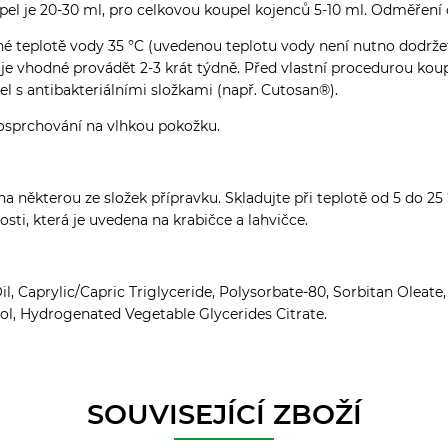
el je 20-30 ml, pro celkovou koupel kojenců 5-10 ml. Odměření
é teplotě vody 35 °C (uvedenou teplotu vody není nutno dodržet
je vhodné provádět 2-3 krát týdně. Před vlastní procedurou kou
 s antibakteriálními složkami (např. Cutosan®).
o osprchování na vlhkou pokožku.
 na některou ze složek přípravku.
Skladujte při teplotě od 5 do 2
sti, která je uvedena na krabičce a lahvičce.
 Caprylic/Capric Triglyceride, Polysorbate-80, Sorbitan Oleate,
col, Hydrogenated Vegetable Glycerides Citrate.
SOUVISEJÍCÍ ZBOŽÍ