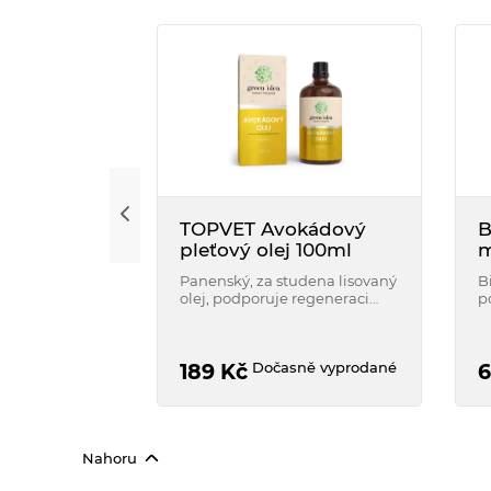
TOPVET Avokádový
B
pleťový olej 100ml
m
Panenský, za studena lisovaný
Bi
olej, podporuje regeneraci
p
pokožky
ji
o
Dočasně vyprodané
189
Kč
6
Nahoru