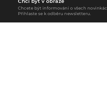
Chci být v obraze
Chcete být informováni o všech novinká
Přihlaste se k odběru newsletteru.
Zavolejte nám
296 567 121
Po - Pá: 9:00 - 15:00
Podle Trati 624/7, 108 00 Praha-10 Malešice, CZ
info@alphega.cz
© 2026 Alliance Healthcare s.r.o., všechna práva vyhr