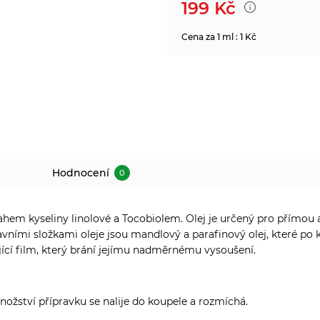
199
Kč
Cena za 1 ml : 1 Kč
Hodnocení
0
hem kyseliny linolové a Tocobiolem. O
lej je určený pro přímou 
avními složkami oleje jsou mandlový a parafinový olej, které po 
ící film, který brání jejímu nadměrnému vysoušení.
ožství přípravku se nalije do koupele a rozmíchá.