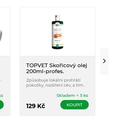
TOPVET Skořicový olej
Green Ide
200ml-profes.
Rakytníkov
100ml
Způsobuje lokální prohřátí
Výrazné rege
pokožky, rozšíření cév, a tím
schopnosti, h
odbourávání tuků v kůži.
podrážděné po
přírodní antio
ks
Skladem < 5 ks
napomáhá st
KOUPIT
129
Kč
obnovení poš
169
Kč