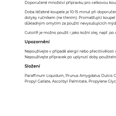
Doporučené množství přípravku pro celkovou koup
Doba léčebné koupele je 10-15 minut při doporučen
dotyky ručníkem (ne třením). Promašťující koupel 
důkladným omytím za použití nevysušujících mýdel
Cutoil® je možno použít i jako kožní olej, např. p
Upozornění
Nepoužívejte v případě alergií nebo přecitlivělosti
Nepoužívejte přípravek po uplynutí doby použitelno
Složení
Paraffinum Liquidum, Prunus Amygdalus Dulcis Oil,
Propyl Gallate, Ascorbyl Palmitate, Propylene Gly