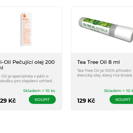
i-Oil Pečující olej 200
Tea Tree Oil 8 ml
l
Tea Tree Oil je 100% přírodní
éterický olej, který má široké
 Oil je specialista v péči o
spektrum použití.
okožku pro zlepšení vzhledu
zev, strií a nestejného
dstínu pokožky.
Skladem < 10 ks
Skladem > 10 
KOUPIT
KOUPIT
29
Kč
129
Kč