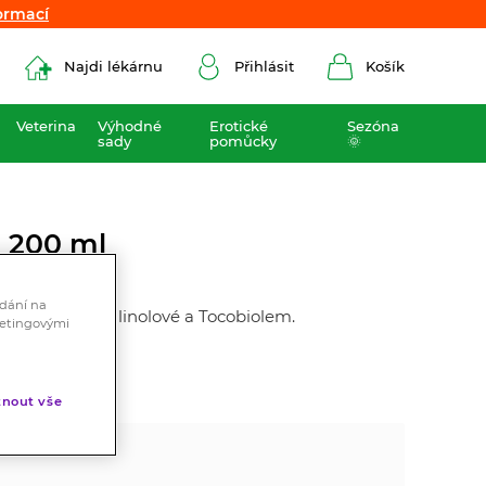
ormací
ormací
Najdi lékárnu
Přihlásit
Košík
Veterina
Výhodné
Erotické
Sezóna
sady
pomůcky
🌞
l 200 ml
ádání na
ahem kyseliny linolové a Tocobiolem.
ketingovými
nout vše