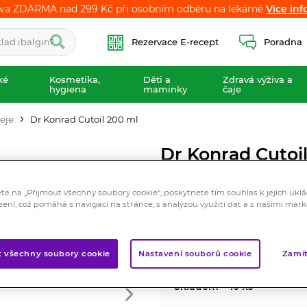
va ZDARMA nad 299 Kč při osobním odběru na lékárně
va ZDARMA nad 299 Kč při osobním odběru na lékárně
Více inf
Více inf
Rezervace E-recept
Poradna
ké
Kosmetika,
Děti a
Zdravá výživa a
hygiena
maminky
čaje
leje
Dr Konrad Cutoil 200 ml
Dr Konrad Cutoi
Kosmetika
ete na „Přijmout všechny soubory cookie“, poskytnete tím souhlas k jejich ukl
Mandlový olej s vysokým obs
zení, což pomáhá s navigací na stránce, s analýzou využití dat a s našimi mar
Značka:
Dr Konrad Pharma
Hodnocení
t všechny soubory cookie
Nastavení souborů cookie
Zamít
Skladem < 10 ks