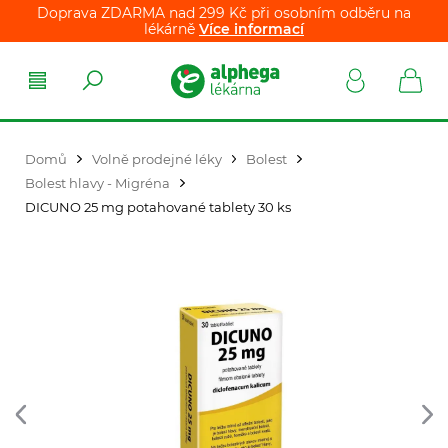
Doprava ZDARMA nad 299 Kč při osobním odběru na
lékárně
Více informací
Domů
Volně prodejné léky
Bolest
Bolest hlavy - Migréna
DICUNO 25 mg potahované tablety 30 ks