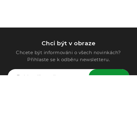
Chci být v obraze
Chcete být informováni o všech novinkách?
Přihlaste se k odběru newsletteru.
ODESLAT
Zavolejte nám
296 567 121
Po - Pá: 9:00 - 15:00
Podle Trati 624/7, 108 00 Praha-10 Malešice, CZ