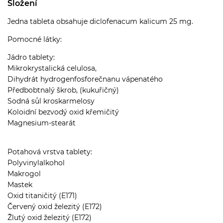
Složení
Jedna tableta obsahuje diclofenacum kalicum 25 mg.
Pomocné látky:
Jádro tablety:
Mikrokrystalická celulosa,
Dihydrát hydrogenfosforečnanu vápenatého
Předbobtnalý škrob, (kukuřičný)
Sodná sůl kroskarmelosy
Koloidní bezvodý oxid křemičitý
Magnesium-stearát
Potahová vrstva tablety:
Polyvinylalkohol
Makrogol
Mastek
Oxid titaničitý (E171)
Červený oxid železitý (E172)
Žlutý oxid železitý (E172)