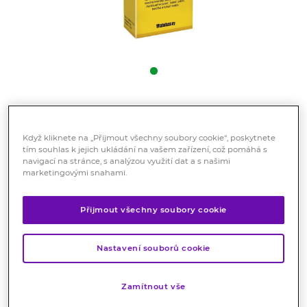
DICUNO 25 mg potahované
tablety 30 ks
Když kliknete na „Přijmout všechny soubory cookie“, poskytnete
tím souhlas k jejich ukládání na vašem zařízení, což pomáhá s
Registrovaný léčivý přípravek
navigací na stránce, s analýzou využití dat a s našimi
marketingovými snahami.
Určený k symptomatické léčbě akutní mírné a středně
silné bolesti, včetně akutních migrenózních bolestí
Přijmout všechny soubory cookie
hlavy.
Značka:
Dicuno
Nastavení souborů cookie
Hodnocení
Zamítnout vše
Skladem > 10 ks