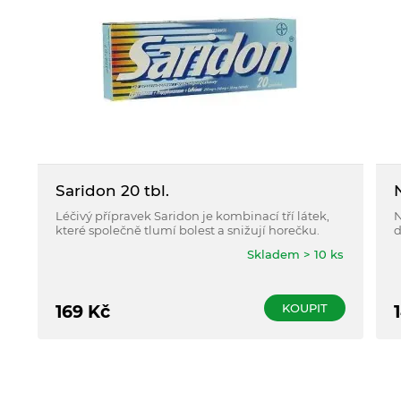
Saridon 20 tbl.
Léčivý přípravek Saridon je kombinací tří látek,
N
které společně tlumí bolest a snižují horečku.
d
b
Skladem > 10 ks
KOUPIT
169
Kč