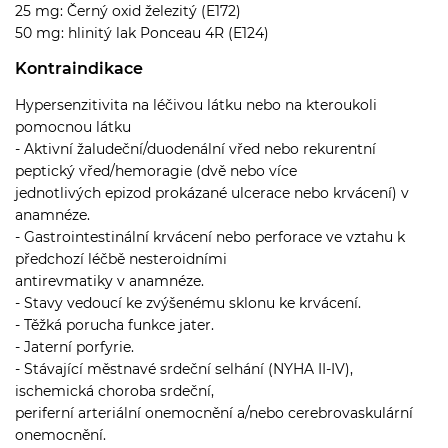
25 mg: Černý oxid železitý (E172)
50 mg: hlinitý lak Ponceau 4R (E124)
Kontraindikace
Hypersenzitivita na léčivou látku nebo na kteroukoli
pomocnou látku
- Aktivní žaludeční/duodenální vřed nebo rekurentní
peptický vřed/hemoragie (dvě nebo více
jednotlivých epizod prokázané ulcerace nebo krvácení) v
anamnéze.
- Gastrointestinální krvácení nebo perforace ve vztahu k
předchozí léčbě nesteroidními
antirevmatiky v anamnéze.
- Stavy vedoucí ke zvýšenému sklonu ke krvácení.
- Těžká porucha funkce jater.
- Jaterní porfyrie.
- Stávající městnavé srdeční selhání (NYHA II-IV),
ischemická choroba srdeční,
periferní arteriální onemocnění a/nebo cerebrovaskulární
onemocnění.