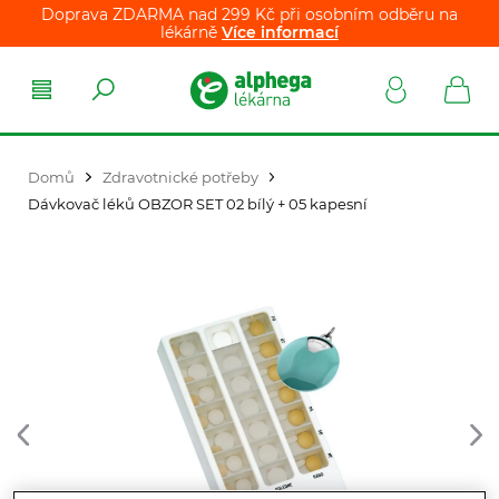
Doprava ZDARMA nad 299 Kč při osobním odběru na
lékárně
Více informací
Domů
Zdravotnické potřeby
Dávkovač léků OBZOR SET 02 bílý + 05 kapesní