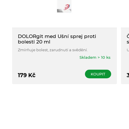
DOLORgit med Ušní sprej proti
bolesti 20 ml
s
Zmírňuje bolest, zarudnutí a svědění.
U
Skladem > 10 ks
KOUPIT
179
Kč