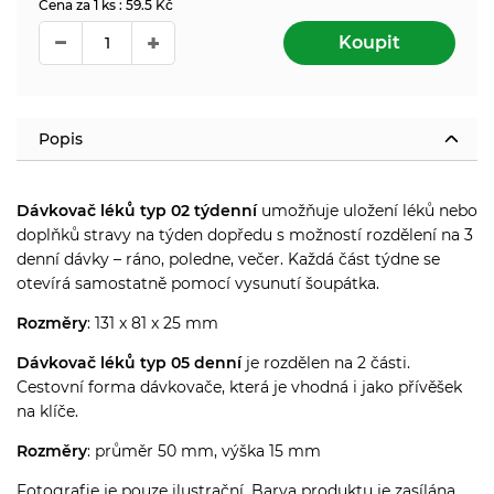
Cena za 1 ks : 59.5 Kč
Koupit
Popis
Dávkovač léků typ 02 týdenní
umožňuje uložení léků nebo
doplňků stravy na týden dopředu s možností rozdělení na 3
denní dávky – ráno, poledne, večer. Každá část týdne se
otevírá samostatně pomocí vysunutí šoupátka.
Rozměry
: 131 x 81 x 25 mm
Dávkovač léků typ 05 denní
je rozdělen na 2 části.
Cestovní forma dávkovače, která je vhodná i jako přívěšek
na klíče.
Rozměry
: průměr 50 mm, výška 15 mm
Fotografie je pouze ilustrační. Barva produktu je zasílána