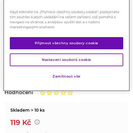
Když kliknete na „Přijmout všechny soubory cookie“, poskytnete
tím souhlas k jejich ukládání na vašem zařízení, což pomáhá s
navigací na stránce, s analýzou využití dat a s našimi
marketingovými snahami.
Dávkovač léků OBZOR SET 02
Přijmout všechny soubory cookie
bílý + 05 kapesní
Nastavení souborů cookie
Zdravotnický prostředek
Týdenní a denní dávkovač léků.
Zamítnout vše
Značka:
Obzor
Hodnocení
Skladem > 10 ks
119
Kč