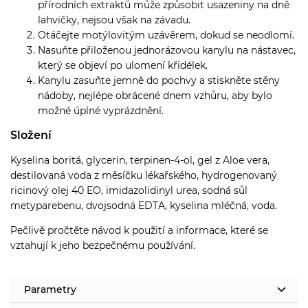
přírodních extraktů může způsobit usazeniny na dně
lahvičky, nejsou však na závadu.
Otáčejte motýlovitým uzávěrem, dokud se neodlomí.
Nasuňte přiloženou jednorázovou kanylu na nástavec,
který se objeví po ulomení křidélek.
Kanylu zasuňte jemně do pochvy a stiskněte stěny
nádoby, nejlépe obrácené dnem vzhůru, aby bylo
možné úplné vyprázdnění.
Složení
Kyselina boritá, glycerin, terpinen-4-ol, gel z Aloe vera,
destilovaná voda z měsíčku lékařského, hydrogenovaný
ricinový olej 40 EO, imidazolidinyl urea, sodná sůl
metyparebenu, dvojsodná EDTA, kyselina mléčná, voda.
Pečlivě pročtěte návod k použití a informace, které se
vztahují k jeho bezpečnému používání.
Parametry