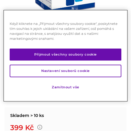
Když kliknete na „Přijmout všechny soubory cookie“, poskytnete
tím souhlas k jejich ukládání na vašem zařízení, což pomáhá s
navigací na stránce, s analýzou využití dat a s našimi
marketingovými snahami.
Clogin vaginální výplach 5 x 100
Přijmout všechny soubory cookie
ml
Zdravotnický prostředek
Nastavení souborů cookie
Rychle zmírňuje svědění a pálení v pochvě.
Zamítnout vše
Značka:
Clogin
Hodnocení
Skladem > 10 ks
399
Kč