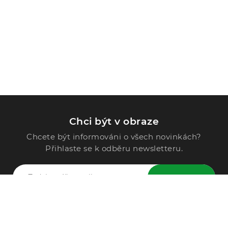
Chci být v obraze
Chcete být informováni o všech novinkách?
Přihlaste se k odběru newsletteru.
ODESLAT