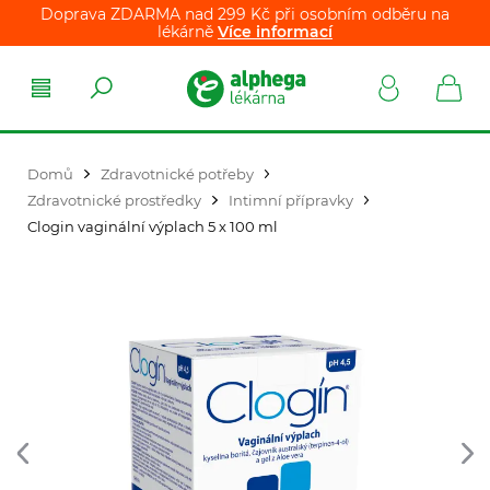
Doprava ZDARMA nad 299 Kč při osobním odběru na
lékárně
Více informací
Domů
Zdravotnické potřeby
Zdravotnické prostředky
Intimní přípravky
Clogin vaginální výplach 5 x 100 ml