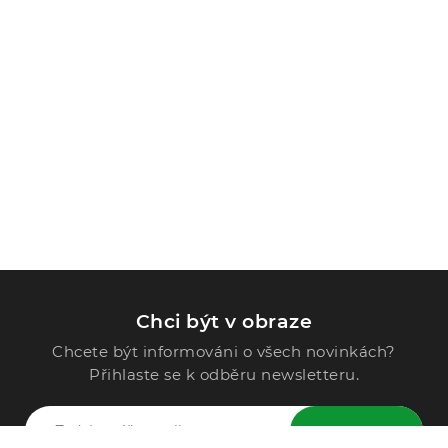
Chci být v obraze
Chcete být informováni o všech novinkách?
Přihlaste se k odběru newsletteru.
ODESLAT