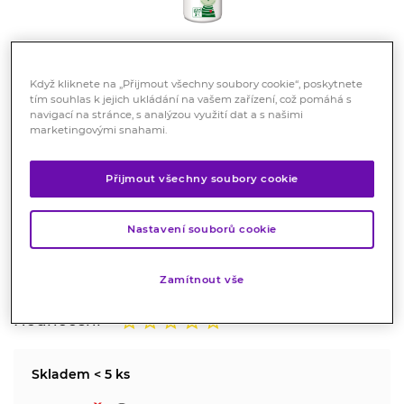
Když kliknete na „Přijmout všechny soubory cookie“, poskytnete
tím souhlas k jejich ukládání na vašem zařízení, což pomáhá s
navigací na stránce, s analýzou využití dat a s našimi
Cannaderm Robátko mycí pěna
marketingovými snahami.
Sensitive 200ml
Přijmout všechny soubory cookie
Kosmetika
Pro šetrné mytí pokožky dětí a dospělých s extra citlivou
Nastavení souborů cookie
pokožkou. Nové, upravené složení s vyšší pěnivostí, nyní
ještě lépe umyje Vaše miminko.
Zamítnout vše
Značka:
Cannaderm
Hodnocení
Skladem < 5 ks