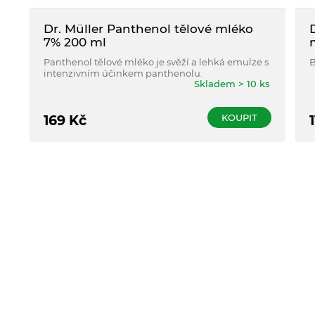
Dr. Müller Panthenol tělové mléko
7% 200 ml
Panthenol tělové mléko je svěží a lehká emulze s
B
intenzivním účinkem panthenolu.
Skladem > 10 ks
KOUPIT
169
Kč