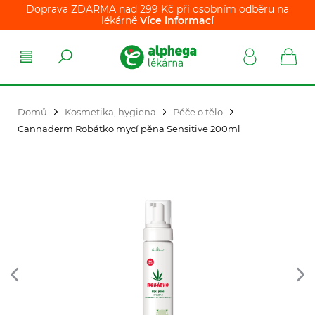
Doprava ZDARMA nad 299 Kč při osobním odběru na
lékárně
Více informací
Domů
Kosmetika, hygiena
Péče o tělo
Cannaderm Robátko mycí pěna Sensitive 200ml