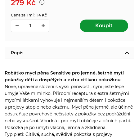
279
Kč
Cena za 1 ml : 1.4 Kč
Koupit
Popis
Robátko mycí pěna Sensitive pro jemné, šetrné mytí
pokožky dětí a dospělých a extra citlivou pokožkou
.
Nové, upravené složení s vyšší pěnivostí, nyní ještě lépe
umyje Vaše miminko. Přírodní receptura s extra šetrnými
mycími látkami vyhovuje i nejmenším dětem i pokožce
s projevy atopie nebo ekzému. Mycí pěna jemně, ale účinně
odstraňuje povrchové nečistoty z pokožky bez podráždění
nebo vysoušení. Vhodná i pro mytí obličeje a očních partií.
Pokožka je po umytí vláčná, jemná a zklidněná.
Typ pleti: Citlivá, suchá, svědivá pokožka s projevy