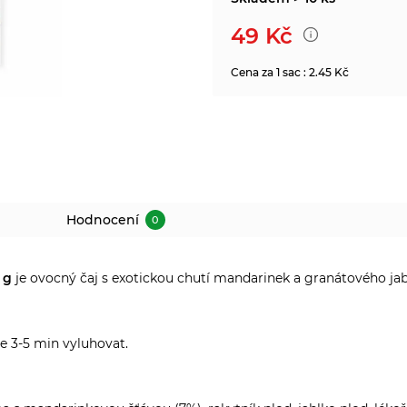
49
Kč
Cena za 1 sac : 2.45 Kč
Hodnocení
0
2 g
je ovocný čaj s exotickou chutí mandarinek a granátového jab
te 3-5 min vyluhovat.