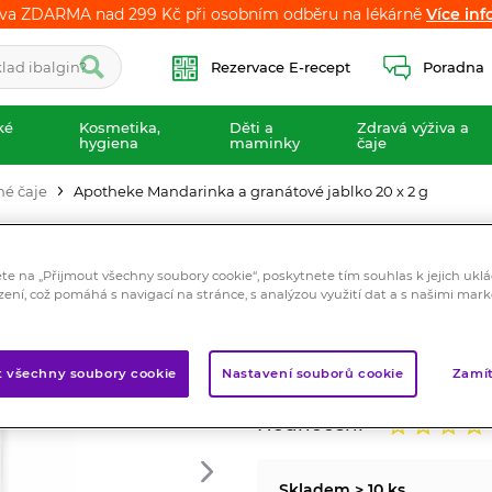
va ZDARMA nad 299 Kč při osobním odběru na lékárně
va ZDARMA nad 299 Kč při osobním odběru na lékárně
Více inf
Více inf
Rezervace E-recept
Poradna
ké
Kosmetika,
Děti a
Zdravá výživa a
hygiena
maminky
čaje
é čaje
Apotheke Mandarinka a granátové jablko 20 x 2 g
Apotheke Mandar
x 2 g
ete na „Přijmout všechny soubory cookie“, poskytnete tím souhlas k jejich ukl
zení, což pomáhá s navigací na stránce, s analýzou využití dat a s našimi mar
Potraviny
Ovocný čaj s chutí mandarin
t všechny soubory cookie
Nastavení souborů cookie
Zamít
Značka:
Apotheke
Hodnocení
Skladem > 10 ks