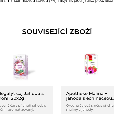
ma s
mandarinkovou
šťávou (7%), rakytník plod, jablko plod, lék
SOUVISEJÍCÍ ZBOŽÍ
egafyt čaj Jahoda s
Apotheke Malina +
ronií 20x2g
jahoda s echinaceou
20 x 2g
vocný čaj s příchutí jahody s
Ovocná čajová směs s příchu
rónií, aromatizovaný.
maliny a jahody.