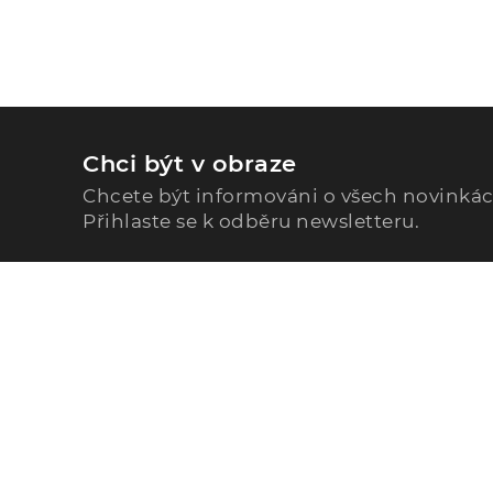
Chci být v obraze
Chcete být informováni o všech novinká
Přihlaste se k odběru newsletteru.
Zavolejte nám
296 567 121
Po - Pá: 9:00 - 15:00
Podle Trati 624/7, 108 00 Praha-10 Malešice, CZ
info@alphega.cz