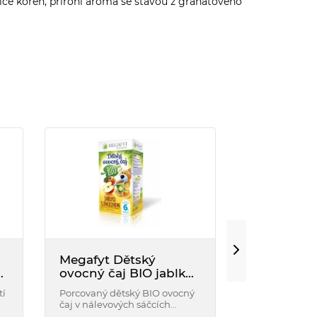
ořice kořen, příroní aroma se šťávou z granátového
Megafyt Dětský
Megafyt j
ovocný čaj BIO jablko
borůvka 20
s inulinem
tí
Porcovaný dětský BIO ovocný
Ovocný čaj s p
čaj v nálevových sáčcích
borůvky, arom
obsahuje BIO šípek, BIO