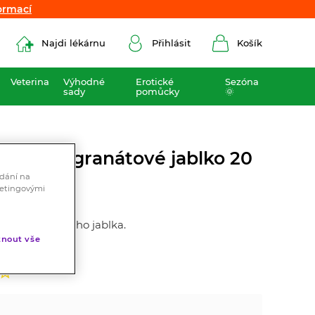
ormací
ormací
Najdi lékárnu
Přihlásit
Košík
Veterina
Výhodné
Erotické
Sezóna
sady
pomůcky
🌞
inka a granátové jablko 20
ádání na
ketingovými
ky a granátového jablka.
nout vše