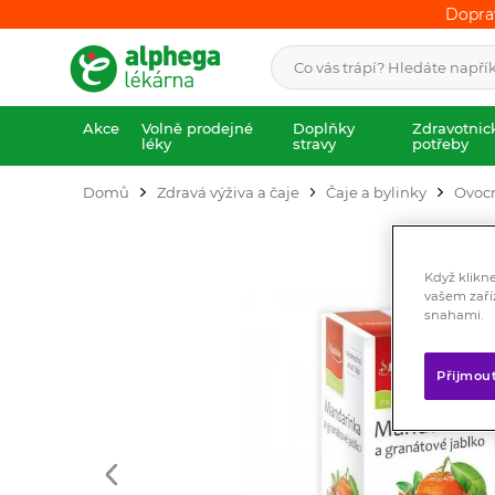
Dopra
Dopra
Akce
Volně prodejné
Doplňky
Zdravotnic
léky
stravy
potřeby
Domů
Zdravá výživa a čaje
Čaje a bylinky
Ovocn
Když klikn
vašem zaří
snahami.
Přijmou