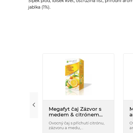
Šípek plod, ibišek květ, ostružina list, přírodní aro
jablka (1%).
Megafyt čaj Zázvor s
M
medem & citrónem
a
20x2g
Ovocný čaj s příchutí citrónu,
O
zázvoru a medu,
a
aromatizovaný.