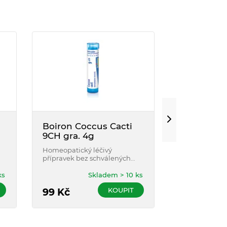
Boiron Coccus Cacti
Boiron L
9CH gra. 4g
Clavatum 
Homeopatický léčivý
Homeopatický
přípravek bez schválených
přípravek bez
léčebných indikací.
léčebných ind
ks
Skladem > 10 ks
KOUPIT
99
Kč
99
Kč