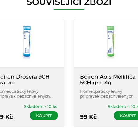
SOUVISEJÍCÍ ZBOŽÍ
oiron Drosera 9CH
Boiron Apis Mellifica
ra. 4g
5CH gra. 4g
omeopatický léčivý
Homeopatický léčivý
řípravek bez schválených
přípravek bez schválených
éčebných indikací.
léčebných indikací.
Skladem > 10 ks
Skladem < 10 
KOUPIT
KOUPIT
9
Kč
99
Kč