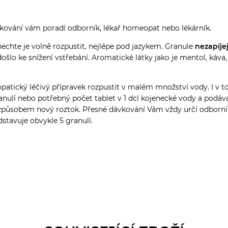
ování vám poradí odborník, lékař homeopat nebo lékárník.
echte je volně rozpustit, nejlépe pod jazykem. Granule
nezapíje
edošlo ke snížení vstřebání. Aromatické látky jako je mentol, ká
tický léčivý přípravek rozpustit v malém množství vody. I v to
nulí nebo potřebný počet tablet v 1 dcl kojenecké vody a podáva
ným způsobem nový roztok. Přesné dávkování Vám vždy určí odbo
stavuje obvykle 5 granulí.