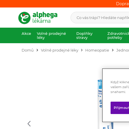
Dopra
Dopra
Akce
Volně prodejné
Doplňky
Zdravotnic
léky
stravy
potřeby
Domů
Volně prodejné léky
Homeopatie
Jednos
Když klikn
vašem zaří
snahami.
Přijmou