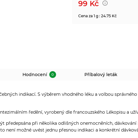
99
Kč
Cena za 1 g : 24.75 Kč
Hodnocení
Příbalový leták
0
éčebných indikací. S výběrem vhodného léku a volbou správného
ntezimálním ředění, vyrobený dle francouzského Lékopisu a užív
ředepsána při několika odlišných onemocněních, dávkování se 
to není možné uvést jednu přesnou indikaci a konkrétní dávková