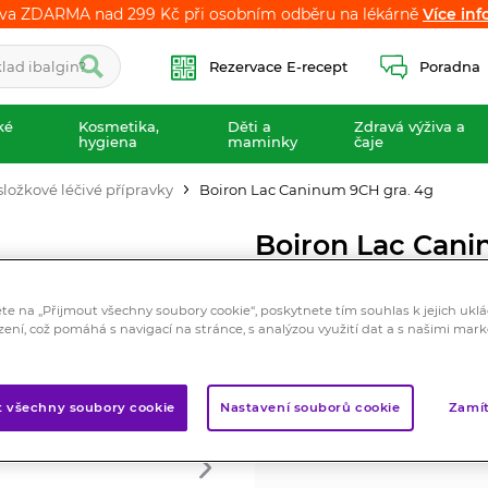
va ZDARMA nad 299 Kč při osobním odběru na lékárně
va ZDARMA nad 299 Kč při osobním odběru na lékárně
Více inf
Více inf
Rezervace E-recept
Poradna
ké
Kosmetika,
Děti a
Zdravá výživa a
hygiena
maminky
čaje
ložkové léčivé přípravky
Boiron Lac Caninum 9CH gra. 4g
Boiron Lac Cani
Registrovaný léčivý přípravek
ete na „Přijmout všechny soubory cookie“, poskytnete tím souhlas k jejich ukl
Homeopatický léčivý příprav
zení, což pomáhá s navigací na stránce, s analýzou využití dat a s našimi mar
Značka:
Boiron
Hodnocení
t všechny soubory cookie
Nastavení souborů cookie
Zamít
Skladem > 10 ks