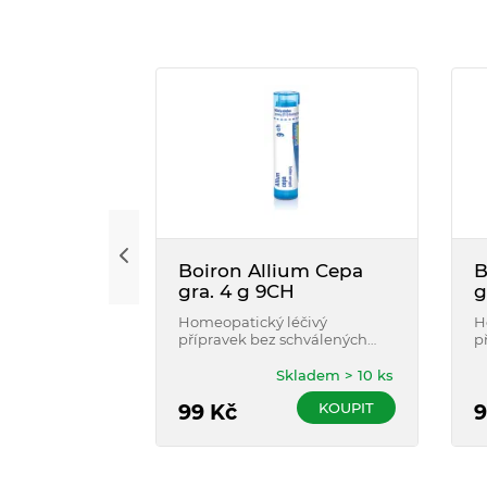
Boiron Allium Cepa
B
gra. 4 g 9CH
g
Homeopatický léčivý
H
přípravek bez schválených
p
léčebných indikací.
l
Skladem > 10 ks
KOUPIT
99
Kč
9