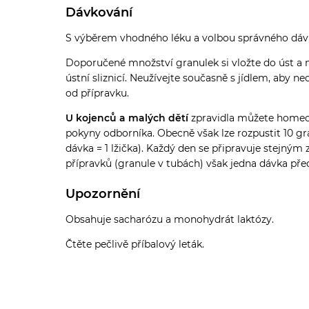
Dávkování
S výběrem vhodného léku a volbou správného dávk
Doporučené množství granulek si vložte do úst a n
ústní sliznicí. Neužívejte současně s jídlem, aby n
od přípravku.
U kojenců a malých dětí
zpravidla můžete homeopa
pokyny odborníka. Obecně však lze rozpustit 10 gra
dávka = 1 lžička). Každý den se připravuje stej
přípravků (granule v tubách) však jedna dávka před
Upozornění
Obsahuje sacharózu a monohydrát laktózy.
Čtěte pečlivě příbalový leták.