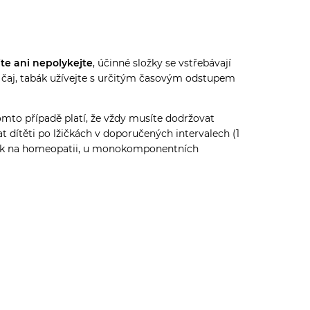
jte ani nepolykejte
, účinné složky se vstřebávají
va, čaj, tabák užívejte s určitým časovým odstupem
mto případě platí, že vždy musíte dodržovat
t dítěti po lžičkách v doporučených intervalech (1
rník na homeopatii, u monokomponentních