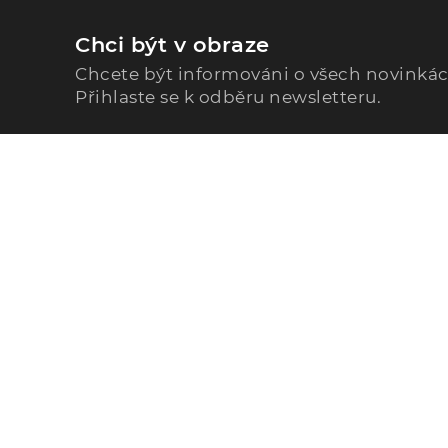
Chci být v obraze
Chcete být informováni o všech novinká
Přihlaste se k odběru newsletteru.
Zavolejte nám
296 567 121
Po - Pá: 9:00 - 15:00
Podle Trati 624/7, 108 00 Praha-10 Malešice, CZ
info@alphega.cz