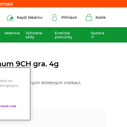
ormací
ormací
Najdi lékárnu
Přihlásit
Košík
Veterina
Výhodné
Erotické
Sezóna
sady
pomůcky
🌞
num 9CH gra. 4g
ádání na
ek bez schválených léčebných indikací.
ketingovými
nout vše