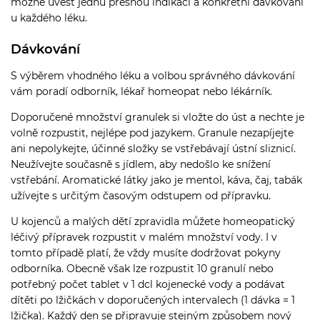
možné uvést jednu přesnou indikaci a konkrétní dávkování
u každého léku.
Dávkování
S výběrem vhodného léku a volbou správného dávkování
vám poradí odborník, lékař homeopat nebo lékárník.
Doporučené množství granulek si vložte do úst a nechte je
volně rozpustit, nejlépe pod jazykem. Granule nezapíjejte
ani nepolykejte, účinné složky se vstřebávají ústní sliznicí.
Neužívejte současně s jídlem, aby nedošlo ke snížení
vstřebání. Aromatické látky jako je mentol, káva, čaj, tabák
užívejte s určitým časovým odstupem od přípravku.
U kojenců a malých dětí zpravidla můžete homeopatický
léčivý přípravek rozpustit v malém množství vody. I v
tomto případě platí, že vždy musíte dodržovat pokyny
odborníka. Obecně však lze rozpustit 10 granulí nebo
potřebný počet tablet v 1 dcl kojenecké vody a podávat
dítěti po lžičkách v doporučených intervalech (1 dávka = 1
lžička). Každý den se připravuje stejným způsobem nový