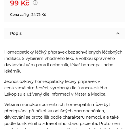
99
Kč
Cena za 1 g : 24.75 Kč
Popis
Homeopatický léčivý přípravek bez schválených léčebných
indikací. S výběrem vhodného léku a volbou správného
dávkování vám poradí odborník, lékař homeopat nebo
lékárník.
Jednosložkový homeopatický léčivý přípravek v
centezimálním ředění, vyrobený dle francouzského
Lékopisu a užívaný dle informací v Materia Medica.
Většina monokomponentních homeopatik může být
předepsána při několika odlišných onemocněních,
dávkování se proto liší podle charakteru nemoci, ale také
podle konkrétního zdravotního stavu pacienta. Proto není