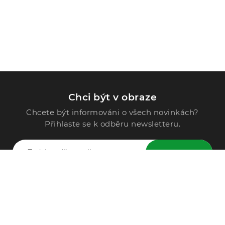
Chci být v obraze
Chcete být informováni o všech novinkách?
Přihlaste se k odběru newsletteru.
ODESLAT
Zavolejte nám
296 567 121
Po - Pá: 9:00 - 15:00