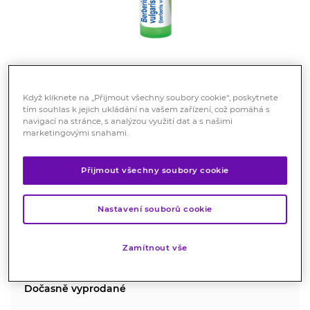
Když kliknete na „Přijmout všechny soubory cookie“, poskytnete
tím souhlas k jejich ukládání na vašem zařízení, což pomáhá s
Boiron Berberis Vulgaris CH5
navigací na stránce, s analýzou využití dat a s našimi
marketingovými snahami.
gra.4g
Registrovaný léčivý přípravek
Přijmout všechny soubory cookie
Homeopatický léčivý přípravek bez schválených
léčebných indikací.
Nastavení souborů cookie
Značka:
Boiron
Hodnocení
Zamítnout vše
Dočasně vyprodané