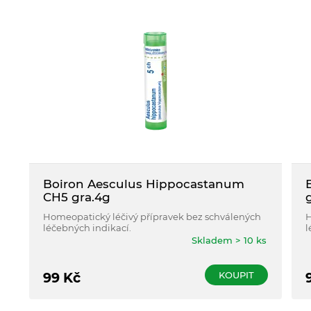
Boiron Aesculus Hippocastanum
CH5 gra.4g
Homeopatický léčivý přípravek bez schválených
H
léčebných indikací.
l
Skladem > 10 ks
KOUPIT
99
Kč