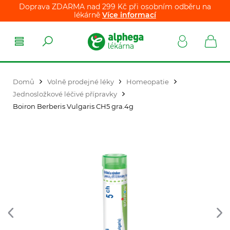
Doprava ZDARMA nad 299 Kč při osobním odběru na
lékárně
Více informací
Domů
Volně prodejné léky
Homeopatie
Jednosložkové léčivé přípravky
Boiron Berberis Vulgaris CH5 gra.4g