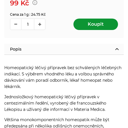
99
Kč
Cena za 1 g : 24.75 Kč
Koupit
Popis
Homeopatický léčivý přípravek bez schválených léčebných
indikací. S výběrem vhodného léku a volbou správného
dávkování vám poradí odborník, lékař homeopat nebo
lékárník.
Jednosložkový homeopatický léčivý přípravek v
centezimálním ředění, vyrobený dle francouzského
Lékopisu a užívaný dle informací v Materia Medica.
Většina monokomponentních homeopatik může být
předepsána při několika odlišných onemocněních,