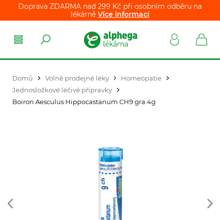
Doprava ZDARMA nad 299 Kč při osobním odběru na
lékárně
Více informací
Domů
Volně prodejné léky
Homeopatie
Jednosložkové léčivé přípravky
Boiron Aesculus Hippocastanum CH9 gra.4g