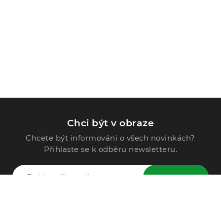
Chci být v obraze
Chcete být informováni o všech novinkách?
Přihlaste se k odběru newsletteru.
ODESLAT