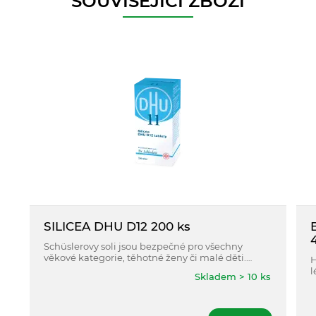
SOUVISEJÍCÍ ZBOŽÍ
SILICEA DHU D12 200 ks
Schüslerovy soli jsou bezpečné pro všechny
věkové kategorie, těhotné ženy či malé děti.
H
Schüsslerovy soli nezatěžují trávící ústrojí, při
l
Skladem > 10 ks
jejich užívání nevzniká ani riziko průjmů, či
jiných nežádoucích účinků.