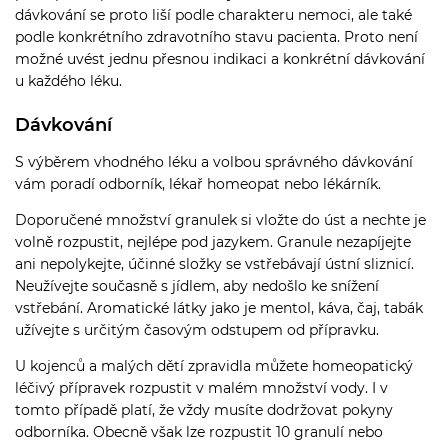
dávkování se proto liší podle charakteru nemoci, ale také
podle konkrétního zdravotního stavu pacienta. Proto není
možné uvést jednu přesnou indikaci a konkrétní dávkování
u každého léku.
Dávkování
S výběrem vhodného léku a volbou správného dávkování
vám poradí odborník, lékař homeopat nebo lékárník.
Doporučené množství granulek si vložte do úst a nechte je
volně rozpustit, nejlépe pod jazykem. Granule nezapíjejte
ani nepolykejte, účinné složky se vstřebávají ústní sliznicí.
Neužívejte současně s jídlem, aby nedošlo ke snížení
vstřebání. Aromatické látky jako je mentol, káva, čaj, tabák
užívejte s určitým časovým odstupem od přípravku.
U kojenců a malých dětí zpravidla můžete homeopatický
léčivý přípravek rozpustit v malém množství vody. I v
tomto případě platí, že vždy musíte dodržovat pokyny
odborníka. Obecně však lze rozpustit 10 granulí nebo