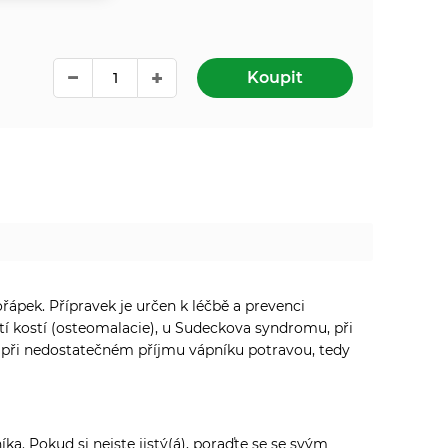
Koupit
řápek. Přípravek je určen k léčbě a prevenci
tí kostí (osteomalacie), u Sudeckova syndromu, při
m při nedostatečném příjmu vápníku potravou, tedy
a. Pokud si nejste jistý(á), poraďte se se svým