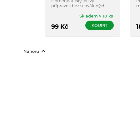
Homeopatický léčivý
P
přípravek bez schválených
m
léčebných indikací.
u
v
Skladem > 10 ks
KOUPIT
99
Kč
1
Nahoru