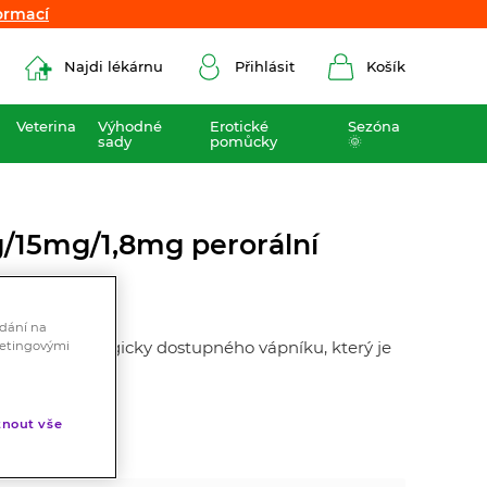
ormací
ormací
Najdi lékárnu
Přihlásit
Košík
Veterina
Výhodné
Erotické
Sezóna
sady
pomůcky
🌞
/15mg/1,8mg perorální
ádání na
obsahem biologicky dostupného vápníku, který je
ketingovými
k.
nout vše