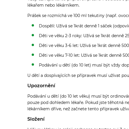
lékařem nebo lékárníkem.
Prášek se rozmíchá ve 100 ml tekutiny (např. ovocn
Dospělí: Užívá se 1krát denně 1 sáček (odpoví
Děti ve věku 2-3 roky: Užívá se 1krát denně 
Děti ve věku 3-6 let: Užívá se 1krát denně 50
Děti ve věku 7-10 let: Užívá se 1krát denně 5
Podávání u dětí (do 10 let) musí být vždy d
U dětí a dospívajících se přípravek musí užívat po
Upozornění
Podávání u dětí (do 10 let věku) musí být ordinová
pouze pod dohledem lékaře. Pokud jste těhotná ne
lékárníkem dříve, než začnete tento přípravek užív
Složení