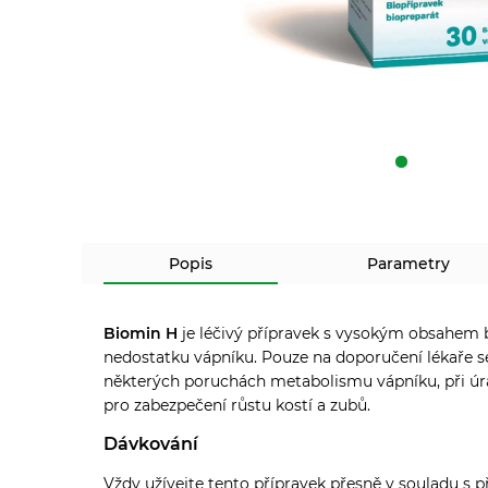
Popis
Parametry
Biomin H
je léčivý přípravek s vysokým obsahem b
nedostatku vápníku. Pouze na doporučení lékaře se
některých poruchách metabolismu vápníku, při úra
pro zabezpečení růstu kostí a zubů.
Dávkování
Vždy užívejte tento přípravek přesně v souladu s p