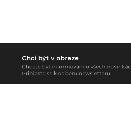
Chci být v obraze
Chcete být informováni o všech novinká
Přihlaste se k odběru newsletteru.
Zavolejte nám
296 567 121
Po - Pá: 9:00 - 15:00