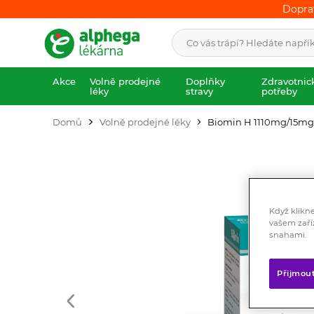
Dopra
Dopra
Akce
Volně prodejné
Doplňky
Zdravotnic
léky
stravy
potřeby
Domů
Volně prodejné léky
Biomin H 1110mg/15mg/1
Když klikn
vašem zaří
snahami.
Přijmou