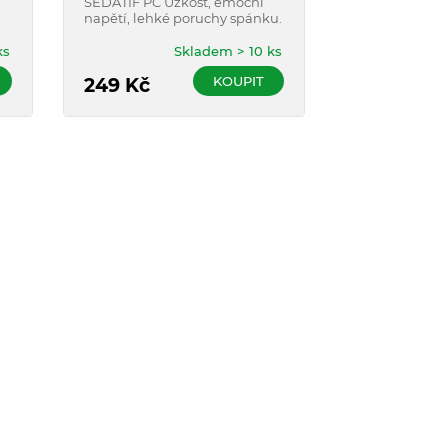
SÉDATIF PC Úzkost, emoční
léčbu při kašl
napětí, lehké poruchy spánku.
vykašlávání. S
obsahuje hust
ks
Skladem > 10 ks
břečťanového l
pro naše nejm
KOUPIT
249
Kč
169
Kč