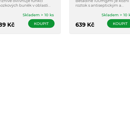
říznivě ovlivňuje funkci
Betadine 100mg/ml je kožní
ozkových buněk v oblasti
roztok s antiseptickým a
čení a paměti, bdělosti a
dezinfekčním účinkem.
ědomí.
Účinkuje proti bakteriím,
Skladem > 10 ks
Skladem > 10 
virům, plísním a prvokům.
KOUPIT
KOUPIT
89
Kč
639
Kč