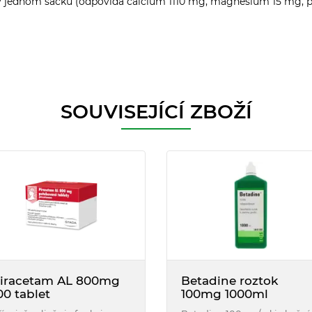
 g v jednom sáčku (odpovídá calcium 1110 mg, magnesium 15 mg, 
SOUVISEJÍCÍ ZBOŽÍ
iracetam AL 800mg
Betadine roztok
00 tablet
100mg 1000ml