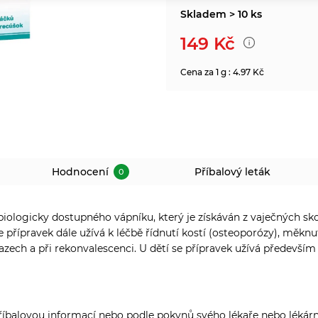
Skladem > 10 ks
149
Kč
Cena za 1 g : 4.97 Kč
Hodnocení
Příbalový leták
0
iologicky dostupného vápníku, který je získáván z vaječných sko
 přípravek dále užívá k léčbě řídnutí kostí (osteoporózy), měknu
zech a při rekonvalescenci. U dětí se přípravek užívá předevší
říbalovou informací nebo podle pokynů svého lékaře nebo lékárník