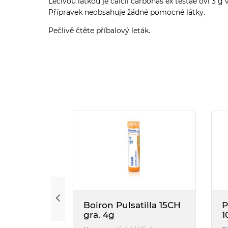
Léčivou látkou je calcii carbonas ex testae ovi 3
Přípravek neobsahuje žádné pomocné látky.
Pečlivě čtěte příbalový leták.
Boiron Pulsatilla 15CH
P
gra. 4g
1