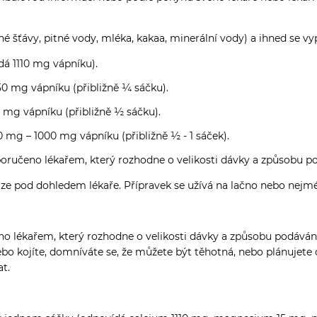
é šťávy, pitné vody, mléka, kakaa, minerální vody) a ihned se vyp
dá 1110 mg vápníku).
250 mg vápníku (přibližně ¼ sáčku).
0 mg vápníku (přibližně ½ sáčku).
00 mg – 1000 mg vápníku (přibližně ½ - 1 sáček).
oporučeno lékařem, který rozhodne o velikosti dávky a způsobu p
uze pod dohledem lékaře. Přípravek se užívá na lačno nebo nejmé
no lékařem, který rozhodne o velikosti dávky a způsobu podávání.
bo kojíte, domníváte se, že můžete být těhotná, nebo plánujete
at.