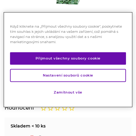
Když kliknete na „Přijmout všechny soubory cookie“, poskytnete
tím souhlas k jejich ukládání na vašem zařízení, což pomáhá s
navigací na stránce, s analýzou využití dat a s našimi
marketingovými snahami.
Biomedica Rýmovníkový
extrakt 240ml
Přijmout všechny soubory cookie
Doplněk stravy
Tekutý extrakt je tekutý doplněk stravy pro podporu
Nastavení souborů cookie
normální funkce imunitního systému a dýchacích cest
dospělých a dětí od 3 let.
Zamítnout vše
Značka:
Biomedica
Hodnocení
Skladem < 10 ks