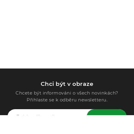
Chci být v obraze
Chcete být informováni o všech novinkách?
Přihlaste se k odběru newsletteru.
ODESLAT