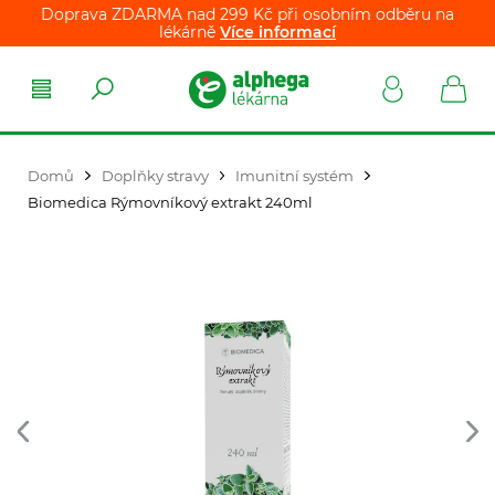
Doprava ZDARMA nad 299 Kč při osobním odběru na
lékárně
Více informací
Domů
Doplňky stravy
Imunitní systém
Biomedica Rýmovníkový extrakt 240ml