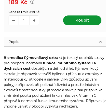
189
Kč
Cena za 1 ml : 0.79 Kč
Koupit
Popis
Biomedica Rýmovníkový extrakt
je tekutý doplněk stravy
pro podporu normální
funkce imunitního systému a
dýchacích cest
dospělých a dětí od 3 let. Rýmovníkový
extrakt je přípravek se svěží bylinnou příchutí a extrakty z
mateřídoušky, jitrocele a šalvěje. Díky způsobu užívání
pokryje přípravek při polknutí sliznici a prostřednictvím
extraktů z mateřídoušky, jitrocele a šalvěje tak přispívá ke
zmírnění pocitu podráždění krku a hlasivek. Vitamin C
přispívá k normální funkci imunitního systému. Přípravek je
vhodné užívat v období výskytu nachlazení.