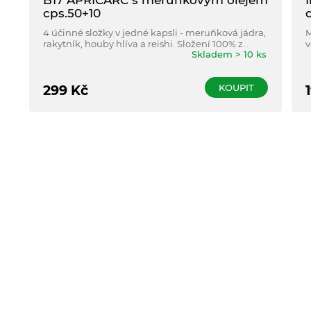
B17 APRICARC s meruňkovým olejem
cps.50+10
d
4 účinné složky v jedné kapsli - meruňková jádra,
M
rakytník, houby hlíva a reishi. Složení 100% z
v
Skladem > 10 ks
přírodních zdrojů bez konzervantů.
KOUPIT
299
Kč