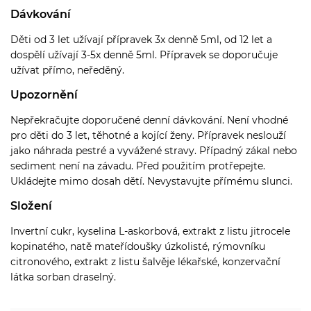
Dávkování
Děti od 3 let užívají přípravek 3x denně 5ml, od 12 let a
dospělí užívají 3-5x denně 5ml. Přípravek se doporučuje
užívat přímo, neředěný.
Upozornění
Nepřekračujte doporučené denní dávkování. Není vhodné
pro děti do 3 let, těhotné a kojící ženy. Přípravek neslouží
jako náhrada pestré a vyvážené stravy. Případný zákal nebo
sediment není na závadu. Před použitím protřepejte.
Ukládejte mimo dosah dětí. Nevystavujte přímému slunci.
Složení
Invertní cukr, kyselina L-askorbová, extrakt z listu jitrocele
kopinatého, natě mateřídoušky úzkolisté, rýmovníku
citronového, extrakt z listu šalvěje lékařské, konzervační
látka sorban draselný.