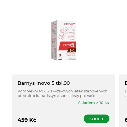
Barnys Inovo 5 tbl.90
Komplexní MIX 5+1 výživových látek stanovených
D
předními kanadskými specialisty pro vaše
z
chrupavky a kosti.
p
Skladem > 10 ks
l
KOUPIT
459
Kč