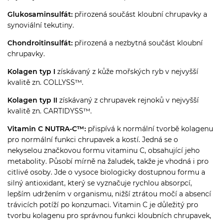
Glukosaminsulfát:
přirozená součást kloubní chrupavky a
synoviální tekutiny.
Chondroitinsulfát:
přirozená a nezbytná součást kloubní
chrupavky.
Kolagen typ I
získávaný z kůže mořských ryb v nejvyšší
kvalitě zn. COLLYSS™.
Kolagen typ II
získávaný z chrupavek rejnoků v nejvyšší
kvalitě zn. CARTIDYSS™.
Vitamin C NUTRA-C™:
přispívá k normální tvorbě kolagenu
pro normální funkci chrupavek a kostí. Jedná se o
nekyselou značkovou formu vitaminu C, obsahující jeho
metabolity. Působí mírně na žaludek, takže je vhodná i pro
citlivé osoby. Jde o vysoce biologicky dostupnou formu a
silný antioxidant, který se vyznačuje rychlou absorpcí,
lepším udržením v organismu, nižší ztrátou močí a absencí
trávicích potíží po konzumaci. Vitamin C je důležitý pro
tvorbu kolagenu pro správnou funkci kloubních chrupavek,