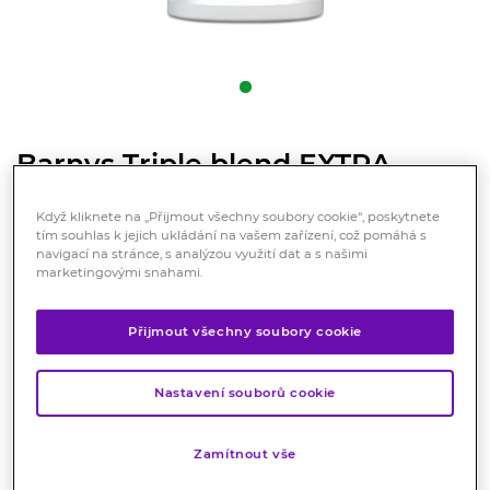
Barnys Triple blend EXTRA
SILNÝ 200g
Když kliknete na „Přijmout všechny soubory cookie“, poskytnete
Doplněk stravy
tím souhlas k jejich ukládání na vašem zařízení, což pomáhá s
navigací na stránce, s analýzou využití dat a s našimi
Jedinečný komplex látek pro Vaše klouby (MSM,
marketingovými snahami.
glukosamin a chondroitin sulfát, kolageny, vitamin C).
Značka:
Barny´s
Přijmout všechny soubory cookie
Hodnocení
Nastavení souborů cookie
Varianty
Barnys Triple blend EXTRA SILNÝ 700g
Zamítnout vše