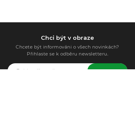
Chci být v obraze
Chcete být informováni o všech novinkách?
Přihlaste se k odběru newsletteru.
ODESLAT
Zavolejte nám
296 567 121
Po - Pá: 9:00 - 15:00
Podle Trati 624/7, 108 00 Praha-10 Malešice, CZ
info@alphega.cz