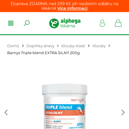
Doprava ZDARMA nad 299 Kč při osobním odběru na
lékárně
Více informací
Domů
Doplňky stravy
Klouby-Kosti
Klouby
Barnys Triple blend EXTRA SILNÝ 200g