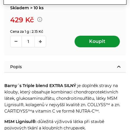
Skladem > 10 ks
429
Kč
Cena za 1 g : 2.15 Kč
Koupit
Popis
Barny´s Triple blend EXTRA SILNÝ
je doplněk stravy na
klouby, který obsahuje kombinaci
chondroprotektivních
látek, glukosaminsulfátu, chondroitinsulfátu, látky MSM
Lignisul®, kolagenů v nejvyšší kvalitě zn. COLLYSS™ a zn.
CARTIDYSS™a vitamin C ve formě NUTRA-C™.
MSM Lignisul®:
důležitá výživová látka při stavbě
pojivových tkání a kloubních chrupavek.