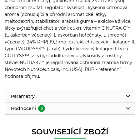
látka: oxid křemičitý), glukosaminsulfát 2KCl (z korýšů),
chondroitinsulfát, regulátor kyselosti: kyselina citronová,
aroma (ochucující a přírodní aromatické látky,
maltodextrin, stabilizátor: arabská guma – akáciová živice,
látky zvýrazňující chuť a vůni: cukr), vitamin C NUTRA-C™
(L-askorban vápenatý, L-askorban hořečnatý, L-threonát
vápenatý, 24% RHP) 19,3 mg, extrakt chrupavek – kolagen II.
typu CARTIDYSS™ (z ryb), hydrolyzovaný kolagen I. typu
COLLYSS™ (z ryb), sladidlo: steviolglykosidy z rostliny
stévie. NUTRA-C™ je registrovaná ochranná známka firmy
Novotech Nutraceuticals, Inc. (USA). RHP - referenční
hodnota příjmu.
Parametry
Hodnocení
0
SOUVISEJÍCÍ ZBOŽÍ