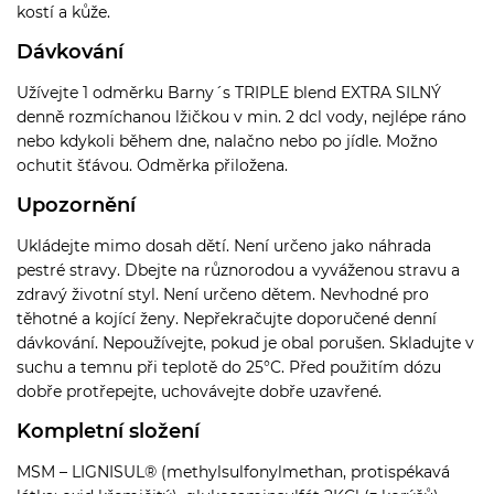
kostí a kůže.
Dávkování
Užívejte 1 odměrku Barny´s TRIPLE blend EXTRA SILNÝ
denně rozmíchanou lžičkou v min. 2 dcl vody, nejlépe ráno
nebo kdykoli během dne, nalačno nebo po jídle. Možno
ochutit šťávou. Odměrka přiložena.
Upozornění
Ukládejte mimo dosah dětí. Není určeno jako náhrada
pestré stravy. Dbejte na různorodou a vyváženou stravu a
zdravý životní styl. Není určeno dětem. Nevhodné pro
těhotné a kojící ženy. Nepřekračujte doporučené denní
dávkování. Nepoužívejte, pokud je obal porušen. Skladujte v
suchu a temnu při teplotě do 25°C. Před použitím dózu
dobře protřepejte, uchovávejte dobře uzavřené.
Kompletní složení
MSM – LIGNISUL® (methylsulfonylmethan, protispékavá