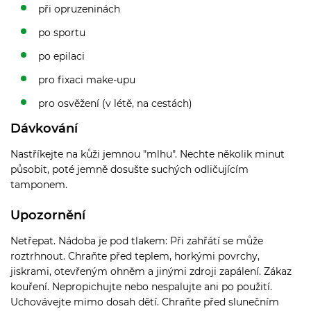
při opruzeninách
po sportu
po epilaci
pro fixaci make-upu
pro osvěžení (v létě, na cestách)
Dávkování
Nastříkejte na kůži jemnou "mlhu". Nechte několik minut
působit, poté jemně dosušte suchých odličujícím
tamponem.
Upozornění
Netřepat. Nádoba je pod tlakem: Při zahřátí se může
roztrhnout. Chraňte před teplem, horkými povrchy,
jiskrami, otevřeným ohněm a jinými zdroji zapálení. Zákaz
kouření. Nepropichujte nebo nespalujte ani po použití.
Uchovávejte mimo dosah dětí. Chraňte před slunečním