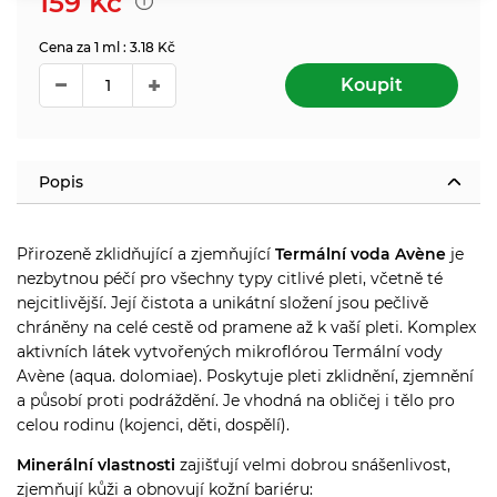
159
Kč
Cena za 1 ml : 3.18 Kč
Koupit
Popis
Přirozeně zklidňující a zjemňující
Termální voda Av
ène
je
nezbytnou péčí pro všechny typy citlivé pleti, včetně té
nejcitlivější. Její čistota a unikátní složení jsou pečlivě
chráněny na celé cestě od pramene až k vaší pleti. Komplex
aktivních látek vytvořených mikroflórou Termální vody
Avène (aqua. dolomiae). Poskytuje pleti zklidnění, zjemnění
a působí proti podráždění. Je vhodná na obličej i tělo pro
celou rodinu (kojenci, děti, dospělí).
Minerální vlastnosti
zajišťují velmi dobrou snášenlivost,
zjemňují kůži a obnovují kožní bariéru: