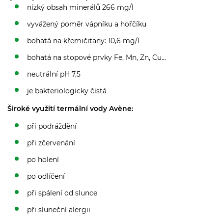
nízký obsah minerálů 266 mg/l
vyvážený poměr vápníku a hořčíku
bohatá na křemičitany: 10,6 mg/l
bohatá na stopové prvky Fe, Mn, Zn, Cu...
neutrální pH 7,5
je bakteriologicky čistá
Široké využití termální vody Avène:
při podráždění
při zčervenání
po holení
po odlíčení
při spálení od slunce
při sluneční alergii