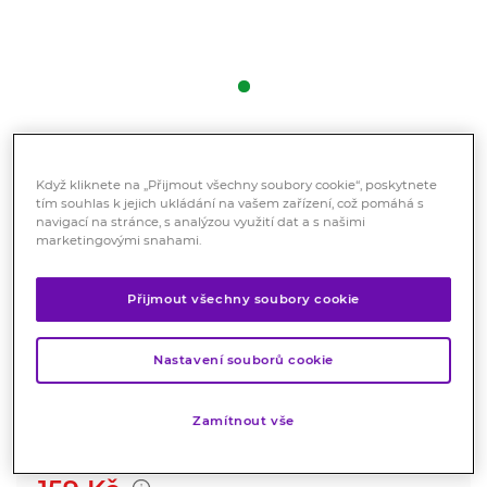
Avène Termální voda 50 ml
Když kliknete na „Přijmout všechny soubory cookie“, poskytnete
Kosmetika
tím souhlas k jejich ukládání na vašem zařízení, což pomáhá s
navigací na stránce, s analýzou využití dat a s našimi
Přirozeně zklidňující a zjemňující Termální voda Avène
marketingovými snahami.
je nezbytnou péčí pro všechny typy citlivé pleti, včetně
té nejcitlivější. Je vhodná na obličej i tělo pro celou
Přijmout všechny soubory cookie
rodinu (kojenci, děti, dospělí).
Značka:
Avène
Nastavení souborů cookie
Hodnocení
Zamítnout vše
Skladem > 10 ks