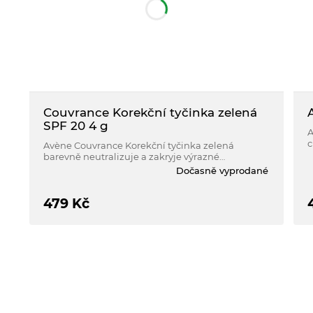
Couvrance Korekční tyčinka zelená
SPF 20 4 g
A
c
Avène Couvrance Korekční tyčinka zelená
p
barevně neutralizuje a zakryje výrazné
d
nedokonalosti citlivé pleti zbarvené do červena -
Dočasně vyprodané
d
lehké i trvalé zčervenání, zčervenání po
laserových zákrocích, nedávná zranění, viditelné
žilky, akné, mateřská znamínka.
479
Kč