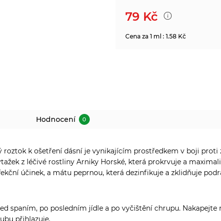
79
Kč
Cena za 1 ml : 1.58 Kč
Hodnocení
0
ný roztok k ošetření dásní je vynikajícím prostředkem v boji prot
výtažek z léčivé rostliny Arniky Horské, která prokrvuje a maxima
nfekční účinek, a mátu peprnou, která dezinfikuje a zklidňuje pod
řed spaním, po posledním jídle a po vyčištění chrupu. Nakapejte
ubu přihlazuje.