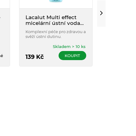
e
Lacalut Multi effect
ELMEX Sens
micelární ústní voda
voda 400 
500 ml
Komplexní péče pro zdravou a
Dodatečná oc
svěží ústní dutinu.
zvýšené citliv
v oblasti zubn
Skladem > 10 ks
né
KOUPIT
139
Kč
179
Kč