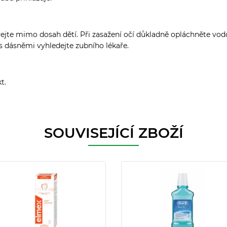
te mimo dosah dětí. Při zasažení očí důkladně opláchněte vodou.
s dásněmi vyhledejte zubního lékaře.
t.
SOUVISEJÍCÍ ZBOŽÍ