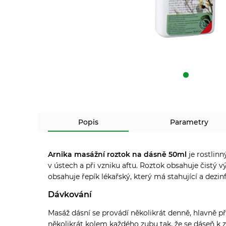
Popis
Parametry
Arnika masážní roztok na dásně 50ml
je rostlin
v ústech a při vzniku aftu. Roztok obsahuje čistý 
obsahuje řepík lékařský, který má stahující a dezi
Dávkování
Masáž dásní se provádí několikrát denně, hlavně p
několikrát kolem každého zubu tak, že se dáseň k z