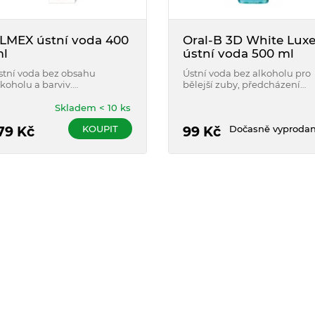
LMEX ústní voda 400
Oral-B 3D White Lux
l
ústní voda 500 ml
stní voda bez obsahu
Ústní voda bez alkoholu pro
lkoholu a barviv.
bělejší zuby, předcházení
emineralizuje zuby a účinně
zubního kazu a omezení
e chrání před zubním kazem.
zubního plaku.
Skladem < 10 ks
KOUPIT
Dočasně vyproda
79
Kč
99
Kč