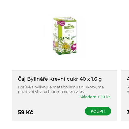
Čaj Bylináře Krevní cukr 40 x 1,6 g
Borůvka ovlivňuje metabolismus glukózy, má
Š
pozitivní vliv na hladinu cukru v krvi.
n
n
Skladem > 10 ks
KOUPIT
59
Kč