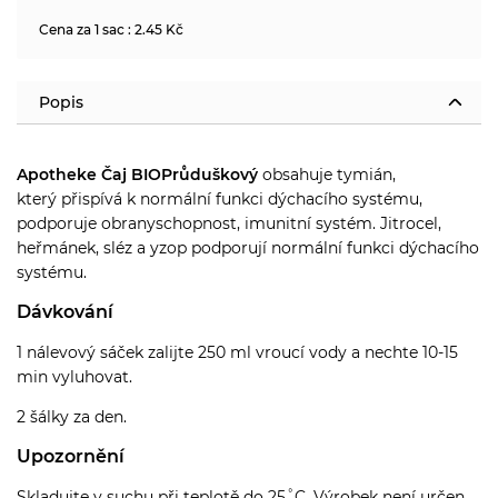
Cena za 1 sac : 2.45 Kč
Popis
Apotheke Čaj BIO
Průduškový
obsahuje ty
mián,
který přispívá k normální funkci dýchacího systému,
podporuje obranyschopnost, imunitní systém. Jitrocel,
heřmánek, sléz a yzop podporují normální funkci dýchacího
systému.
Dávkování
1 nálevový sáček zalijte 250 ml vroucí vody a nechte 10-15
min vyluhovat.
2 šálky za den.
Upozornění
Skladujte v suchu při teplotě do 25˚C.
Výrobek není určen