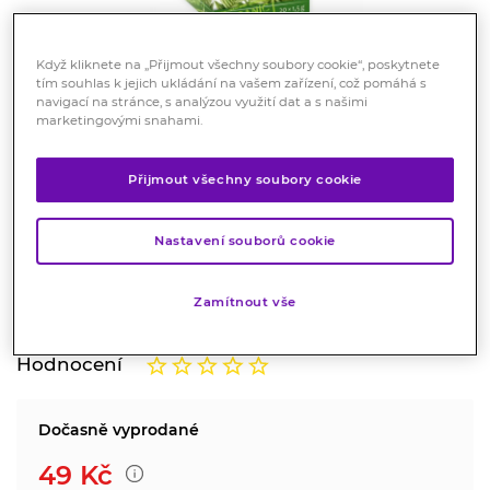
Když kliknete na „Přijmout všechny soubory cookie“, poskytnete
tím souhlas k jejich ukládání na vašem zařízení, což pomáhá s
navigací na stránce, s analýzou využití dat a s našimi
marketingovými snahami.
Apotheke Čaj BIO Průduškový
Přijmout všechny soubory cookie
20 x 1,5 g
Bylinný čaj
Nastavení souborů cookie
Tymián přispívá k normální funkci dýchacího systému,
podporuje obranyschopnost, imunitní systém.
Zamítnout vše
Značka:
Apotheke
Hodnocení
Dočasně vyprodané
49
Kč