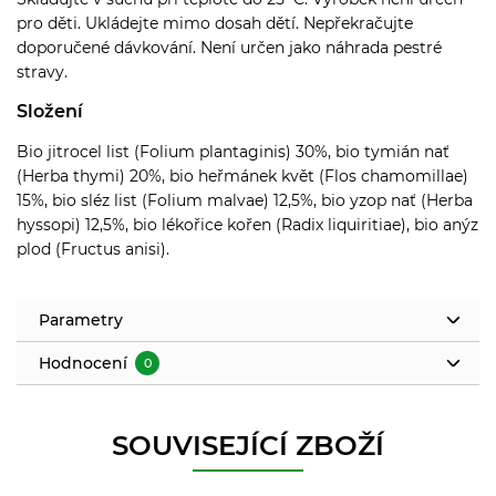
pro děti. Ukládejte mimo dosah dětí. Nepřekračujte
doporučené dávkování. Není určen jako náhrada pestré
stravy.
Složení
Bio jitrocel list (Folium plantaginis) 30%, bio tymián nať
(Herba thymi) 20%, bio heřmánek květ (Flos chamomillae)
15%, bio sléz list (Folium malvae) 12,5%, bio yzop nať (Herba
hyssopi) 12,5%, bio lékořice kořen (Radix liquiritiae), bio anýz
plod (Fructus anisi).
Parametry
Hodnocení
0
SOUVISEJÍCÍ ZBOŽÍ