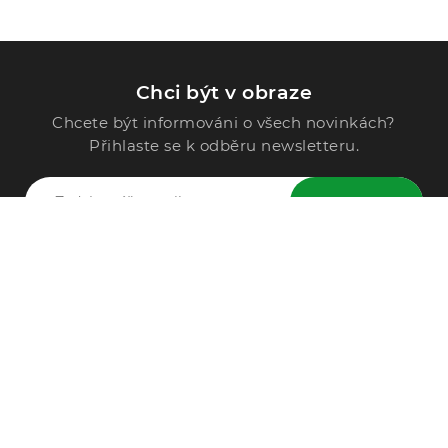
Chci být v obraze
Chcete být informováni o všech novinkách?
Přihlaste se k odběru newsletteru.
ODESLAT
Zavolejte nám
296 567 121
Po - Pá: 9:00 - 15:00
Podle Trati 624/7, 108 00 Praha-10 Malešice, CZ
info@alphega.cz