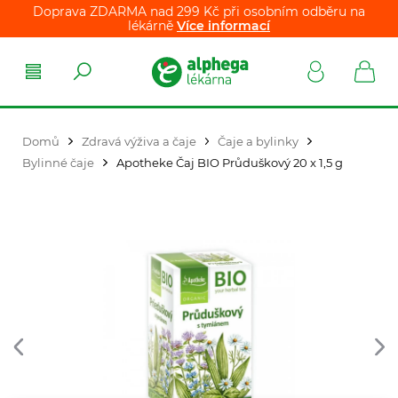
Doprava ZDARMA nad 299 Kč při osobním odběru na
lékárně
Více informací
Domů
Zdravá výživa a čaje
Čaje a bylinky
Bylinné čaje
Apotheke Čaj BIO Průduškový 20 x 1,5 g