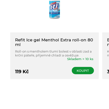
Refit Ice gel Menthol Extra roll-on 80
ml
Roll-on s mentholem tlumí bolest v oblasti zad a
K
krční páteře, příjemně chladí a osvěžuje.
n
Skladem > 10 ks
KOUPIT
119
Kč