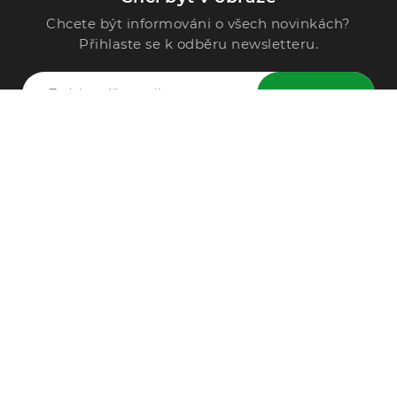
Chcete být informováni o všech novinkách?
Přihlaste se k odběru newsletteru.
ODESLAT
Zavolejte nám
296 567 121
Po - Pá: 9:00 - 15:00
Podle Trati 624/7, 108 00 Praha-10 Malešice, CZ
info@alphega.cz
VŠE O NÁKUPU
Obchodní podmínky
Doprava a platba
Reklamace