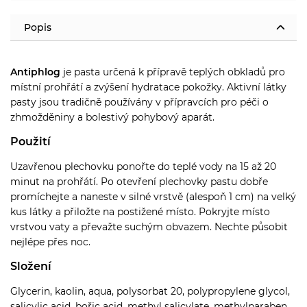
Popis
Antiphlog
je pasta určená k přípravě teplých obkladů pro
místní prohřátí a zvýšení hydratace pokožky. Aktivní látky
pasty jsou tradičně používány v přípravcích pro péči o
zhmožděniny a bolestivý pohybový aparát.
Použití
Uzavřenou plechovku ponořte do teplé vody na 15 až 20
minut na prohřátí. Po otevření plechovky pastu dobře
promíchejte a naneste v silné vrstvě (alespoň 1 cm) na velký
kus látky a přiložte na postižené místo. Pokryjte místo
vrstvou vaty a převažte suchým obvazem. Nechte působit
nejlépe přes noc.
Složení
Glycerin, kaolin, aqua, polysorbat 20, polypropylene glycol,
salicylic acid, bořic acid, methyl salicylate, methylparaben,