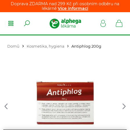
Doprava ZDARMA nad 299 Kč při osobním odběru na
lékárně
Více informací
Domů
Kosmetika, hygiena
Antiphlog 200g