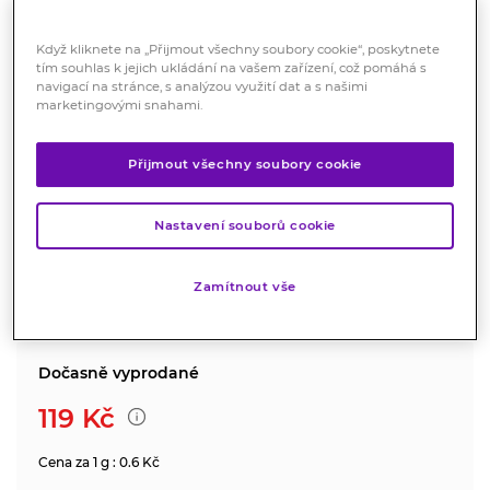
Když kliknete na „Přijmout všechny soubory cookie“, poskytnete
tím souhlas k jejich ukládání na vašem zařízení, což pomáhá s
navigací na stránce, s analýzou využití dat a s našimi
marketingovými snahami.
Antiphlog 200g
Přijmout všechny soubory cookie
Kosmetika
Pasta k teplým obkladům pro lokální zahřátí a ke
Nastavení souborů cookie
zvýšení hydratace pokožky.
Značka:
Anika
Zamítnout vše
Hodnocení
Dočasně vyprodané
119
Kč
Cena za 1 g : 0.6 Kč