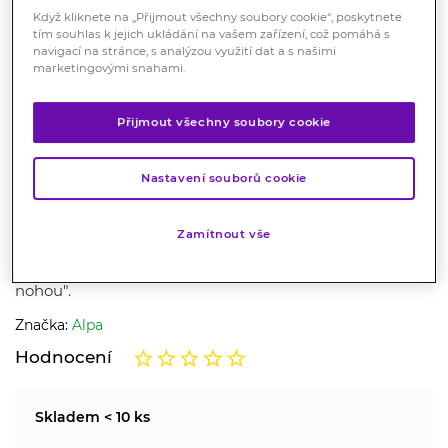
Když kliknete na „Přijmout všechny soubory cookie“, poskytnete
tím souhlas k jejich ukládání na vašem zařízení, což pomáhá s
navigací na stránce, s analýzou využití dat a s našimi
marketingovými snahami.
Přijmout všechny soubory cookie
Alpa masážní krém s kaštanem
Nastavení souborů cookie
40 ml
Zamítnout vše
Kosmetika
Uvolňuje namáhané svalstvo, zamezuje pocitu „těžkých
nohou".
Značka:
Alpa
Hodnocení
Skladem < 10 ks