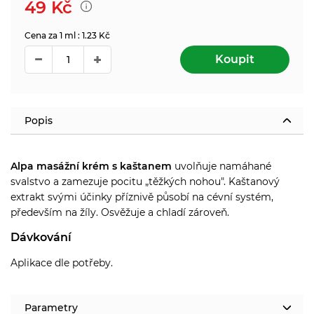
49
Kč
Cena za 1 ml : 1.23 Kč
Koupit
Popis
Alpa masážní krém s kaštanem
uvolňuje namáhané
svalstvo a zamezuje pocitu „těžkých nohou".
Kaštanový
extrakt svými účinky příznivě působí na cévní systém,
především na žíly.
Osvěžuje a chladí zároveň.
Dávkování
Aplikace dle potřeby.
Parametry