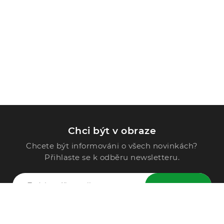
Chci být v obraze
Chcete být informováni o všech novinkách?
Přihlaste se k odběru newsletteru.
ODESLAT