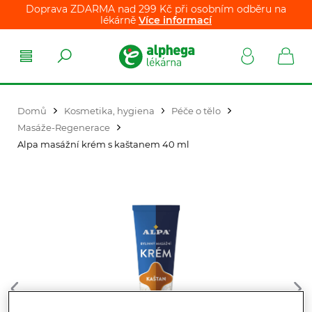
Doprava ZDARMA nad 299 Kč při osobním odběru na
lékárně
Více informací
Domů
Kosmetika, hygiena
Péče o tělo
Masáže-Regenerace
Alpa masážní krém s kaštanem 40 ml