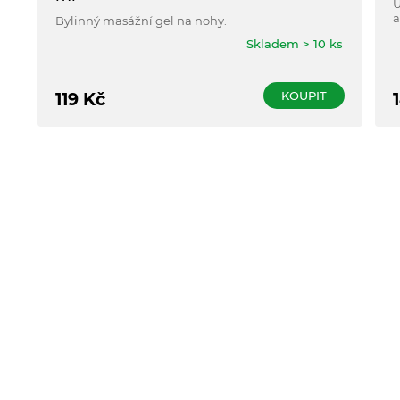
U
a
Bylinný masážní gel na nohy.
u
Skladem > 10 ks
s
KOUPIT
119
Kč