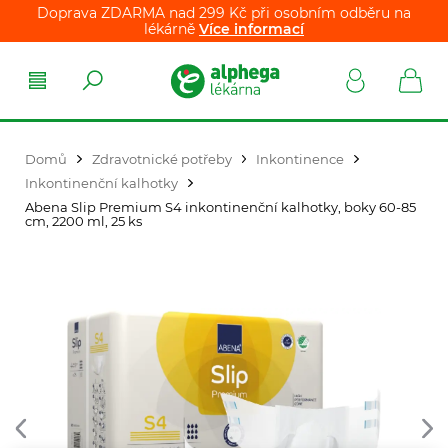
Doprava ZDARMA nad 299 Kč při osobním odběru na
lékárně
Více informací
Domů
Zdravotnické potřeby
Inkontinence
Inkontinenční kalhotky
Abena Slip Premium S4 inkontinenční kalhotky, boky 60-85
cm, 2200 ml, 25 ks