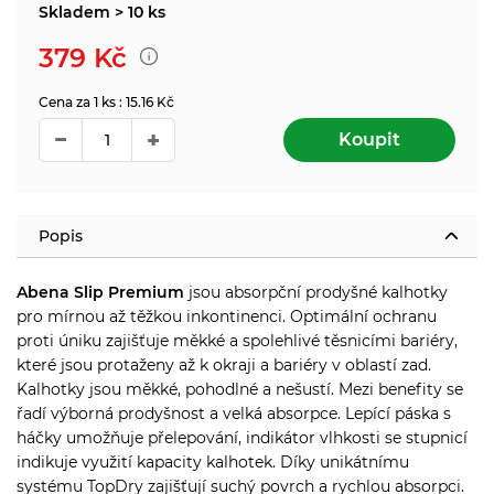
Skladem > 10 ks
379
Kč
Cena za 1 ks : 15.16 Kč
Koupit
Popis
Abena Slip Premium
jsou absorpční prodyšné kalhotky
pro mírnou až těžkou inkontinenci. Optimální ochranu
proti úniku zajišťuje měkké a spolehlivé těsnicími bariéry,
které jsou protaženy až k okraji a bariéry v oblastí zad.
Kalhotky jsou měkké, pohodlné a nešustí. Mezi benefity se
řadí výborná prodyšnost a velká absorpce. Lepící páska s
háčky umožňuje přelepování, indikátor vlhkosti se stupnicí
indikuje využití kapacity kalhotek. Díky unikátnímu
systému TopDry zajišťují suchý povrch a rychlou absorpci.