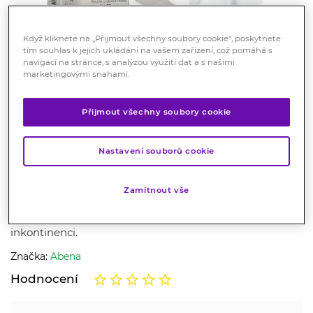
Když kliknete na „Přijmout všechny soubory cookie“, poskytnete
tím souhlas k jejich ukládání na vašem zařízení, což pomáhá s
navigací na stránce, s analýzou využití dat a s našimi
marketingovými snahami.
Přijmout všechny soubory cookie
Abena Slip Premium S4
inkontinenční kalhotky, boky
Nastavení souborů cookie
60-85 cm, 2200 ml, 25 ks
Zamítnout vše
Zdravotnický prostředek
Absorpční prodyšné kalhotky pro mírnou až těžkou
inkontinenci.
Značka:
Abena
Hodnocení