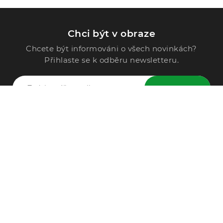
Chci být v obraze
Chcete být informováni o všech novinkách?
Přihlaste se k odběru newsletteru.
ODESLAT
Zavolejte nám
296 567 121
Po - Pá: 9:00 - 15:00
Podle Trati 624/7, 108 00 Praha-10 Malešice, CZ
info@alphega.cz
VŠE O NÁKUPU