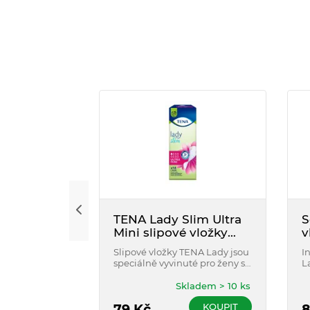
TENA Lady Slim Ultra
S
Mini slipové vložky
v
14ks
Slipové vložky TENA Lady jsou
I
speciálně vyvinuté pro ženy s
L
velmi lehkým únikem moči.
v
Poskytují trojí ochranu proti
l
Skladem > 10 ks
protečení, vlhkosti a zápachu.
KOUPIT
79
Kč