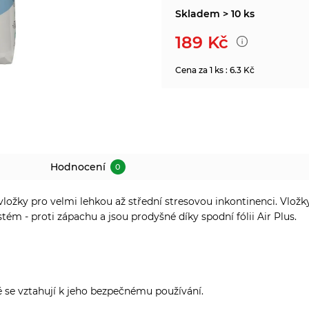
Skladem > 10 ks
189
Kč
Cena za 1 ks : 6.3 Kč
Hodnocení
0
ložky pro velmi lehkou až střední stresovou inkontinenci. Vložk
ém - proti zápachu a jsou prodyšné díky spodní fólii Air Plus.
é se vztahují k jeho bezpečnému používání.