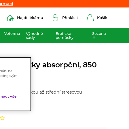
ormací
ormací
Najdi lékárnu
Přihlásit
Košík
Veterina
Výhodné
Erotické
Sezóna
sady
pomůcky
🌞
er 4 vložky absorpční, 850
ádání na
ketingovými
 pro velmi lehkou až střední stresovou
nout vše