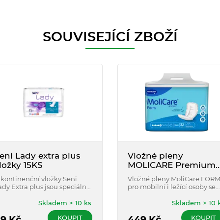
SOUVISEJÍCÍ ZBOŽÍ
eni Lady extra plus
Vložné pleny
ložky 15KS
MOLICARE Premium
Form 6 kapek, 2353ml
nkontinenční vložky Seni
Vložné pleny MoliCare FOR
32 ks
ady Extra plus jsou speciálně
pro mobilní i ležící osoby se
yvinuty pro aktivní ženy s
střední až těžkou
ehkou inkontinencí.
inkontinencí.
Skladem > 10 ks
Skladem > 10 
KOUPIT
KOUPIT
89
Kč
449
Kč