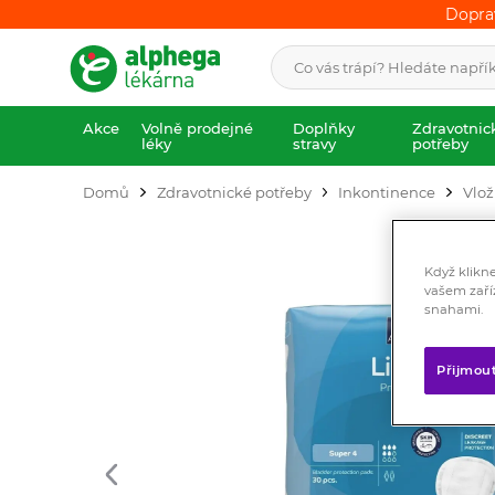
Dopra
Dopra
Akce
Volně prodejné
Doplňky
Zdravotnic
léky
stravy
potřeby
Domů
Zdravotnické potřeby
Inkontinence
Vlož
Když klikn
vašem zaří
snahami.
Přijmou