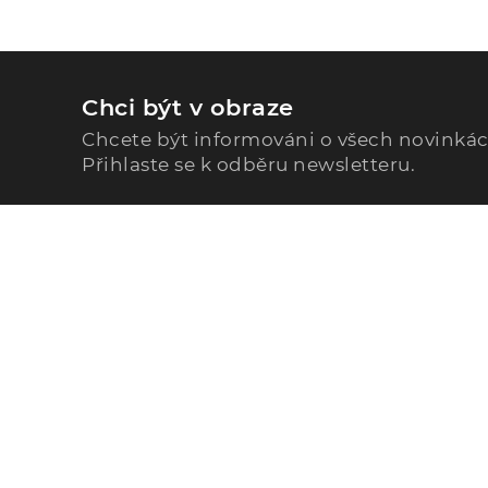
Chci být v obraze
Chcete být informováni o všech novinká
Přihlaste se k odběru newsletteru.
Zavolejte nám
296 567 121
Po - Pá: 9:00 - 15:00
Podle Trati 624/7, 108 00 Praha-10 Malešice, CZ
info@alphega.cz