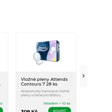
Vložné pleny Attends
TENA Men 
Contours 7 28 ks
Protective
,
M
Anatomicky tvarované vložné
Absorpční p
pleny určené pro těžkou
Men je speciá
inkontinenci moče či stolice.
muže s velmi
moči. Anatomic
ks
Skladem > 10 ks
maximální po
KOUPIT
309
Kč
diskrétnost.
99
Kč