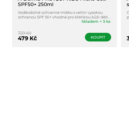
SPF50+ 250ml
Voděodolné ochranné mléko s velmi vysokou
C
ochranou SPF 50+ vhodné pro křehkou kůži dětí.
p
Skladem < 5 ks
Bez parfemace.
S
b
729
Kč
KOUPIT
479
Kč