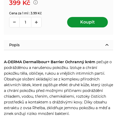
399
Kč
Cena za 1 ml : 3.99 Kč
Koupit
Popis
A-DERMA Dermalibour+ Barrier Ochranný krém
pečuje o
podrážděnou a narušenou pokožku. Izoluje a chrání
pokožku těla, obličeje, rukou a vnějších intimních partií.
Obsahuje složení skládající se z komplexu přírodních
aktivních látek, které zajišťuje efekt druhé kůže, který izoluje
a chrání pokožku před možnými příčinami podráždění
chladem, vodou, třením, chemikáliemi, roztoky čistících
prostředků a kontaktem s dráždivými kovy. Díky obsahu
extraktu z ovsa Rhelba, zklidňuje jemnou pokožku a měď a
zinek snižují riziko množení bakterií.