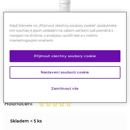
Když kliknete na „Přijmout všechny soubory cookie“, poskytnete
tím souhlas k jejich ukládání na vašem zařízení, což pomáhá s
navigací na stránce, s analýzou využití dat a s našimi
marketingovými snahami.
A-DERMA Dermalibour+ Barrier
Přijmout všechny soubory cookie
Ochranný krém 100 ml
Kosmetika
Nastavení souborů cookie
Zklidňující ochranný krém pro péči o podrážděnou a
narušenou pokožku.
Zamítnout vše
Značka:
A-Derma
Hodnocení
Skladem < 5 ks