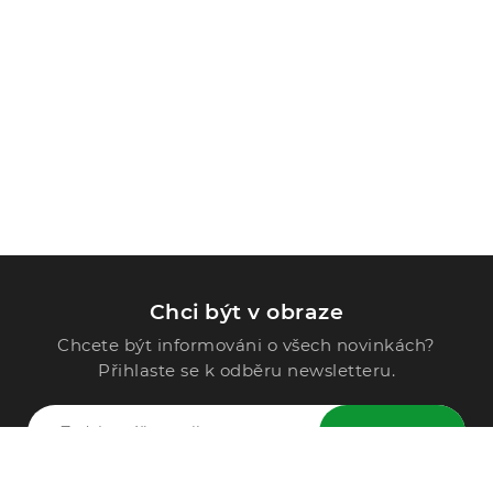
Chci být v obraze
Chcete být informováni o všech novinkách?
Přihlaste se k odběru newsletteru.
ODESLAT