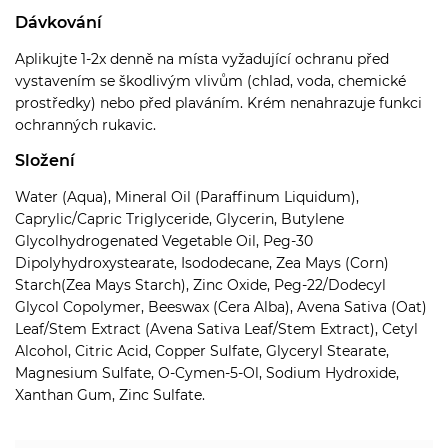
Dávkování
Aplikujte 1-2x denně na místa vyžadující ochranu před
vystavením se škodlivým vlivům (chlad, voda, chemické
prostředky) nebo před plaváním.
Krém nenahrazuje funkci
ochranných rukavic.
Složení
Water (Aqua), Mineral Oil (Paraffinum Liquidum),
Caprylic/Capric Triglyceride, Glycerin, Butylene
Glycolhydrogenated Vegetable Oil, Peg-30
Dipolyhydroxystearate, Isododecane, Zea Mays (Corn)
Starch(Zea Mays Starch), Zinc Oxide, Peg-22/Dodecyl
Glycol Copolymer, Beeswax (Cera Alba), Avena Sativa (Oat)
Leaf/Stem Extract (Avena Sativa Leaf/Stem Extract), Cetyl
Alcohol, Citric Acid, Copper Sulfate, Glyceryl Stearate,
Magnesium Sulfate, O-Cymen-5-Ol, Sodium Hydroxide,
Xanthan Gum, Zinc Sulfate.