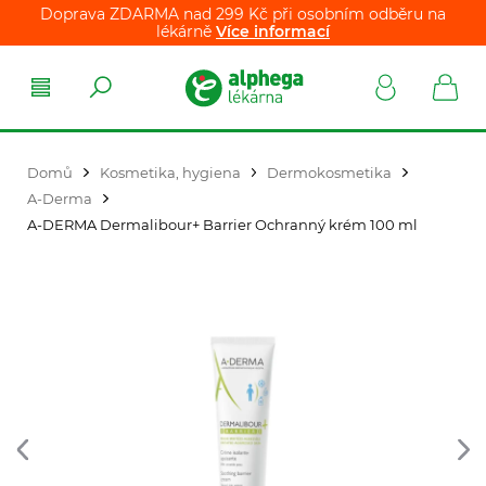
Doprava ZDARMA nad 299 Kč při osobním odběru na
lékárně
Více informací
Domů
Kosmetika, hygiena
Dermokosmetika
A-Derma
A-DERMA Dermalibour+ Barrier Ochranný krém 100 ml