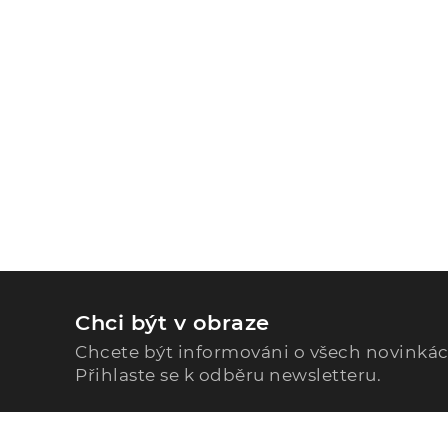
Chci být v obraze
Chcete být informováni o všech novinká
Přihlaste se k odběru newsletteru.