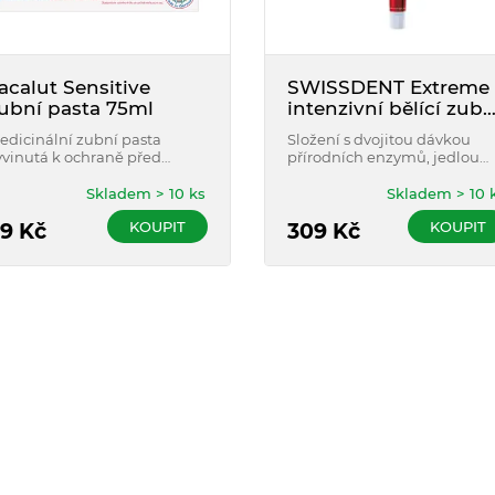
acalut Sensitive
SWISSDENT Extreme
ubní pasta 75ml
intenzivní bělící zubn
pasta 50 ml
edicinální zubní pasta
Složení s dvojitou dávkou
yvinutá k ochraně před
přírodních enzymů, jedlou
arodontózou a zvýšenou
sodou, a peroxidem
tlivostí zubů.
vápenatým účinně odstraňu
Skladem > 10 ks
Skladem > 10 
vnější výrazné pigmentace
KOUPIT
KOUPIT
9
Kč
zubů a neutralizuje kyseliny 
309
Kč
ústech.