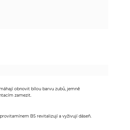
omáhají obnovit bílou barvu zubů, jemně
ntacím zamezit.
provitamínem B5 revitalizují a vyživují dáseň.