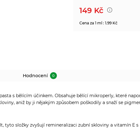
149
Kč
Cena za 1 ml : 1.99 Kč
Hodnocení
0
 pasta s bělícím účinkem. Obsahuje bělící mikroperly, které nap
loviny, aniž by ji nějakým způsobem poškodily a snaží se pigme
 tyto složky zvyšují remineralizaci zubní skloviny a vitamín E s 