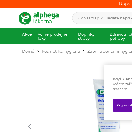
Dopra
Dopra
Akce
Volně prodejné
Doplňky
Zdravotnic
léky
stravy
potřeby
Domů
Kosmetika, hygiena
Zubní a dentální hygi
Když klikn
vašem zaří
snahami.
Přijmou