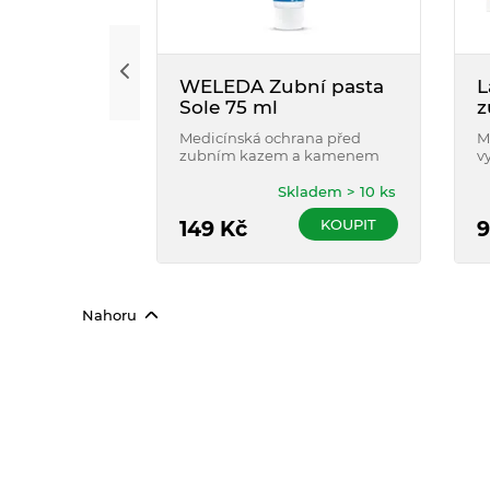
WELEDA Zubní pasta
L
Sole 75 ml
z
Medicínská ochrana před
M
zubním kazem a kamenem
v
p
ci
Skladem > 10 ks
KOUPIT
149
Kč
9
Nahoru