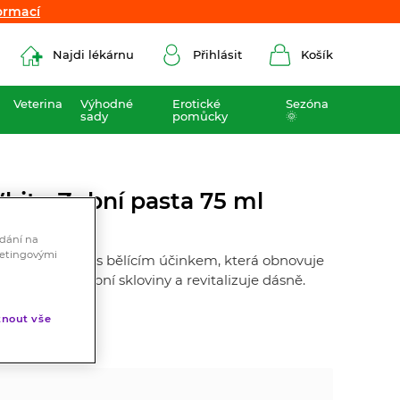
ormací
ormací
Najdi lékárnu
Přihlásit
Košík
Veterina
Výhodné
Erotické
Sezóna
sady
pomůcky
🌞
White Zubní pasta 75 ml
ádání na
ketingovými
ní zubní pasta s bělícím účinkem, která obnovuje
ineralizaci zubní skloviny a revitalizuje dásně.
nout vše