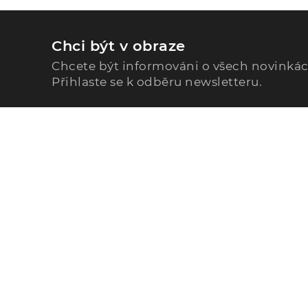
Chci být v obraze
Chcete být informováni o všech novinká
Přihlaste se k odběru newsletteru.
Zavolejte nám
296 567 121
Po - Pá: 9:00 - 15:00
Podle Trati 624/7, 108 00 Praha-10 Malešice, CZ
info@alphega.cz