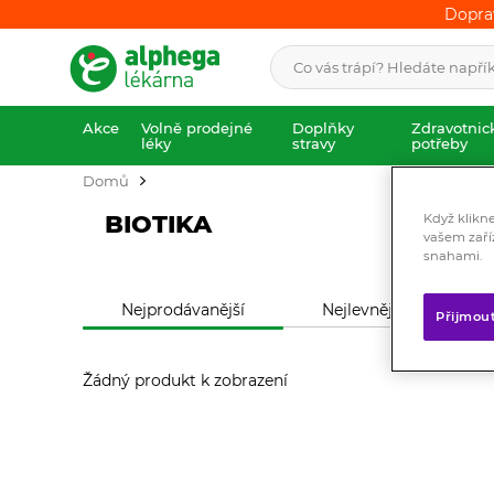
Dopra
Dopra
Akce
Volně prodejné
Doplňky
Zdravotnic
léky
stravy
potřeby
Domů
BIOTIKA
Když klikn
vašem zaří
snahami.
Nejprodávanější
Nejlevnější
N
Přijmou
Žádný produkt k zobrazení