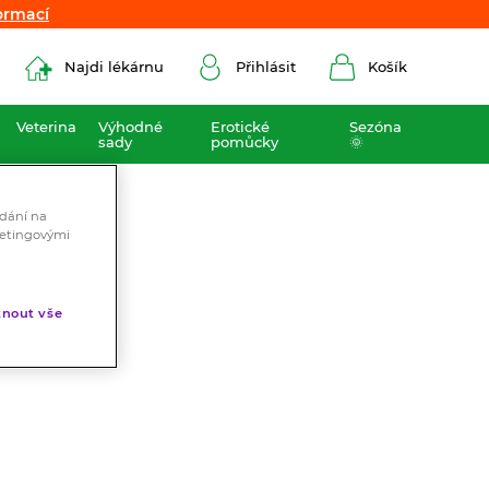
ormací
ormací
Najdi lékárnu
Přihlásit
Košík
Veterina
Výhodné
Erotické
Sezóna
sady
pomůcky
🌞
ádání na
ketingovými
nout vše