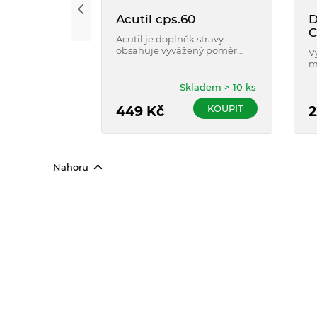
Acutil cps.60
D
C
Acutil je doplněk stravy
obsahuje vyvážený poměr
V
látek pro podporu paměti a
m
koncentrace.
u
p
Skladem > 10 ks
KOUPIT
449
Kč
2
Nahoru