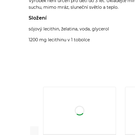
Výrobek není určen pro děti do 3 let. Ukládejte m
suchu, mimo mráz, sluneční světlo a teplo.
Složení
sójový lecithin, želatina, voda, glycerol
1200 mg lecithinu v 1 tobolce