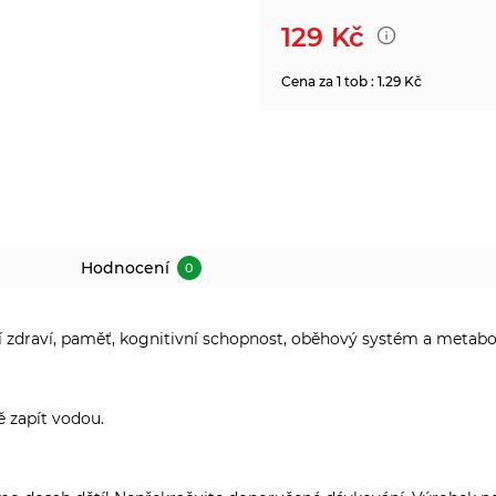
129
Kč
Cena za 1 tob : 1.29 Kč
Hodnocení
0
í zdraví, paměť, kognitivní schopnost, oběhový systém a metabo
ě zapít vodou.