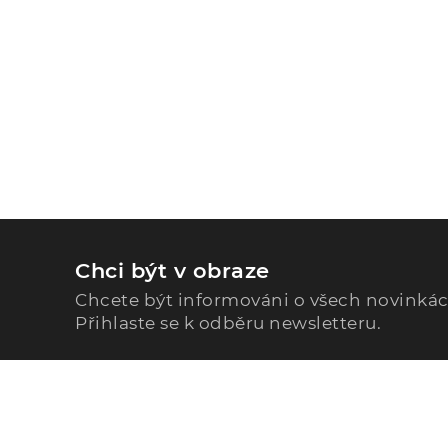
Chci být v obraze
Chcete být informováni o všech novinká
Přihlaste se k odběru newsletteru.