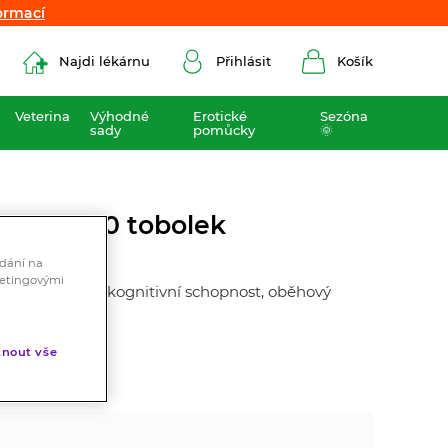
ormací
ormací
Najdi lékárnu
Přihlásit
Košík
Veterina
Výhodné
Erotické
Sezóna
sady
pomůcky
🌞
1200mg 100 tobolek
ádání na
ketingovými
zdraví, paměť, kognitivní schopnost, oběhový
sterolu.
nout vše