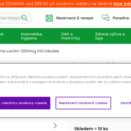
va ZDARMA nad 299 Kč při osobním odběru na lékárně
va ZDARMA nad 299 Kč při osobním odběru na lékárně
Více inf
Více inf
Rezervace E-recept
Poradna
ké
Kosmetika,
Děti a
Zdravá výživa a
hygiena
maminky
čaje
vita Lecitin 1200mg 100 tobolek
Silvita Lecitin 
Doplněk stravy
ete na „Přijmout všechny soubory cookie“, poskytnete tím souhlas k jejich ukl
zení, což pomáhá s navigací na stránce, s analýzou využití dat a s našimi mar
Podporuje fyzické a duševní 
systém a metabolismus chole
Značka:
Silvita
t všechny soubory cookie
Nastavení souborů cookie
Zamít
Hodnocení
Skladem > 10 ks