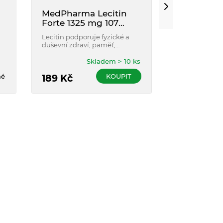
MedPharma Lecitin
VETRISOL 
Forte 1325 mg 107
1200mg - 3
tobolek
100 kapslí
Lecitin podporuje fyzické a
Lecitin 3x sil
duševní zdraví, paměť,
účinné látky, 
kognitivní schopnosti, má
koncentrovaně
příznivý vliv na oběhový
běžných lecit
Skladem > 10 ks
systém a metabolismus
né
KOUPIT
cholesterolu.
189
Kč
189
Kč