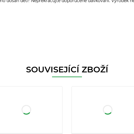
imo dosah dětí! Nepřekračujte doporučené dávkování. Výrobek nen
SOUVISEJÍCÍ ZBOŽÍ