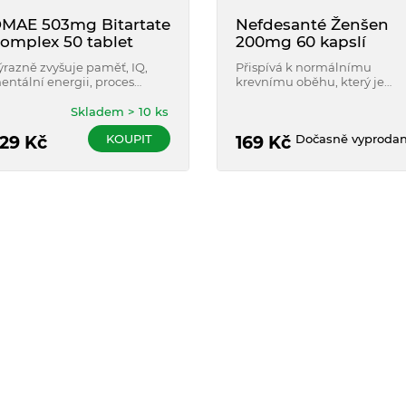
MAE 503mg Bitartate
Nefdesanté Ženšen
omplex 50 tablet
200mg 60 kapslí
ýrazně zvyšuje paměť, IQ,
Přispívá k normálnímu
entální energii, proces
krevnímu oběhu, který je
čení, odstraňuje únavu a
spojován s mozkovou
ůsobí proti stárnutí.
výkonností a reaktivitou.
Skladem > 10 ks
KOUPIT
Dočasně vyproda
29
Kč
169
Kč