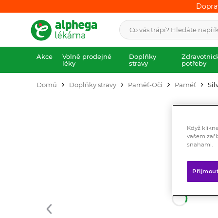
Dopra
Dopra
Akce
Volně prodejné
Doplňky
Zdravotnic
léky
stravy
potřeby
Domů
Doplňky stravy
Paměť-Oči
Paměť
Sil
Když klikn
vašem zaří
snahami.
Přijmou