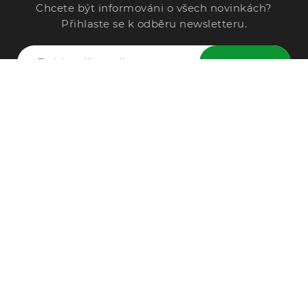
Chcete být informováni o všech novinkách?
Přihlaste se k odběru newsletteru.
ODESLAT
Zavolejte nám
296 567 121
Po - Pá: 9:00 - 15:00
Podle Trati 624/7, 108 00 Praha-10 Malešice, CZ
info@alphega.cz
VŠE O NÁKUPU
Obchodní podmínky
Doprava a platba
Reklamace
Ochrana osobních údajů