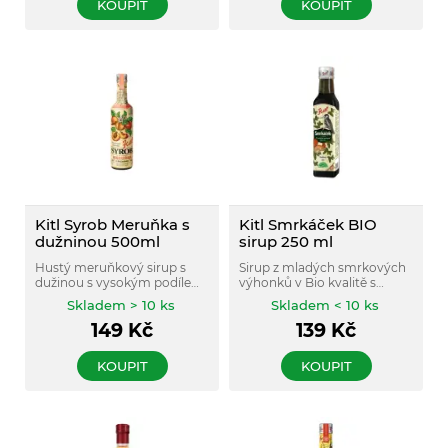
KOUPIT
KOUPIT
Kitl Syrob Meruňka s
Kitl Smrkáček BIO
dužninou 500ml
sirup 250 ml
Hustý meruňkový sirup s
Sirup z mladých smrkových
dužinou s vysokým podílem
výhonků v Bio kvalitě s
ovoce, vhodný pro přípravu
vitamínem C.
Skladem > 10 ks
Skladem < 10 ks
nápojů i dochucení
149
Kč
139
Kč
nápojových specialit.
KOUPIT
KOUPIT