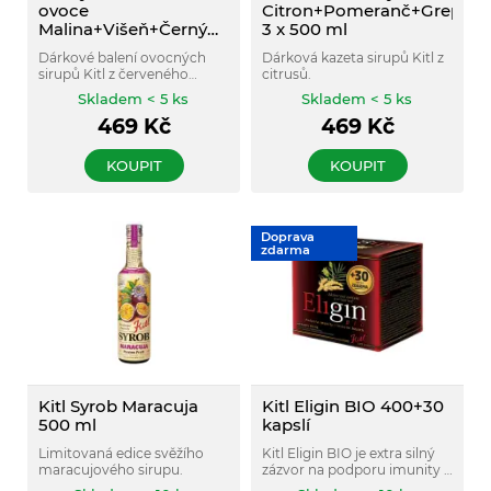
ovoce
Citron+Pomeranč+Grep
Malina+Višeň+Černý
3 x 500 ml
rybíz 3 x 500 ml
Dárkové balení ovocných
Dárková kazeta sirupů Kitl z
sirupů Kitl z červeného
citrusů.
ovoce.
Skladem < 5 ks
Skladem < 5 ks
469
Kč
469
Kč
KOUPIT
KOUPIT
Doprava
zdarma
Kitl Syrob Maracuja
Kitl Eligin BIO 400+30
500 ml
kapslí
Limitovaná edice svěžího
Kitl Eligin BIO je extra silný
maracujového sirupu.
zázvor na podporu imunity s
vitamínem C.