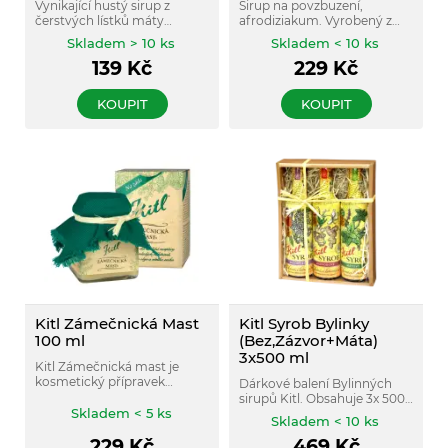
Vynikající hustý sirup z
Sirup na povzbuzení,
čerstvých lístků máty
afrodiziakum. Vyrobený z
kadeřavé, pěstované v
červené zahuštěné hroznové
Skladem > 10 ks
Skladem < 10 ks
kvalitě BIO.
šťávy a 5 bylin s
139
Kč
229
Kč
povzbuzujícími účinky.
KOUPIT
KOUPIT
Kitl Zámečnická Mast
Kitl Syrob Bylinky
100 ml
(Bez,Zázvor+Máta)
3x500 ml
Kitl Zámečnická mast je
kosmetický přípravek
Dárkové balení Bylinných
vyrobený dle starodávného
sirupů Kitl. Obsahuje 3x 500
receptu z mízy mladých
Skladem < 5 ks
ml – Kitl Syrob Bezový, Kitl
Skladem < 10 ks
jehličnanů, panenského
Syrob Zázvorový a Kitl Syrob
olivového oleje a včelího
229
Kč
469
Kč
Mátový.