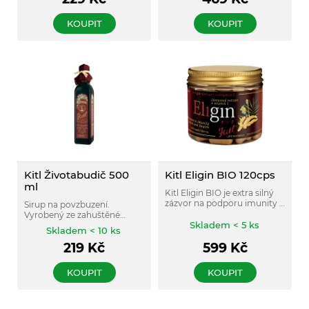
vosku.
KOUPIT
KOUPIT
Kitl Životabudič 500
Kitl Eligin BIO 120cps
ml
Kitl Eligin BIO je extra silný
zázvor na podporu imunity s
Sirup na povzbuzení.
vitamínem C.
Vyrobený ze zahuštěné
Skladem < 5 ks
hroznové šťávy a 5 bylin s
Skladem < 10 ks
povzbuzujícími účinky.
219
Kč
599
Kč
KOUPIT
KOUPIT