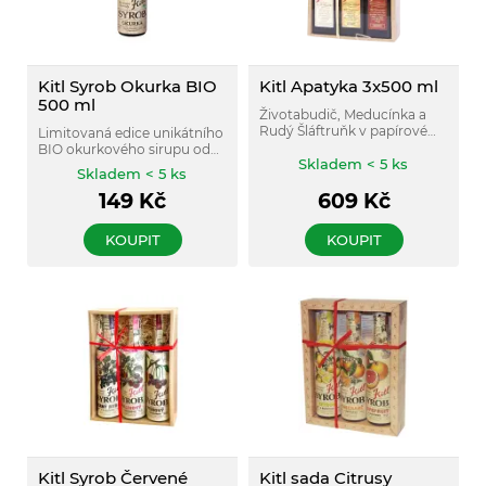
Kitl Syrob Okurka BIO
Kitl Apatyka 3x500 ml
500 ml
Životabudič, Meducínka a
Rudý Šláftruňk v papírové
Limitovaná edice unikátního
krabičce z hnědé lepenky. Je
BIO okurkového sirupu od
vystlána dřevitou vlnou,
Skladem < 5 ks
firmy Kitl. Vynikající hustý
Skladem < 5 ks
zabalená v průhledné folii a
sirup z okurek v BIO kvalitě.
ozdobená lýkem.
149
Kč
609
Kč
KOUPIT
KOUPIT
Kitl Syrob Červené
Kitl sada Citrusy