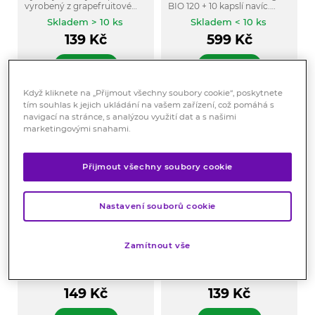
vyrobený z grapefruitové
BIO 120 + 10 kapslí navíc.
šťávy a grapefruitové
Eligin je extra silný zázvor na
Skladem > 10 ks
Skladem < 10 ks
dužniny.
podporu imunity s
139
Kč
599
Kč
vitamínem C.
KOUPIT
KOUPIT
Když kliknete na „Přijmout všechny soubory cookie“, poskytnete
tím souhlas k jejich ukládání na vašem zařízení, což pomáhá s
navigací na stránce, s analýzou využití dat a s našimi
marketingovými snahami.
Přijmout všechny soubory cookie
Nastavení souborů cookie
Kitl Syrob Mango s
Kitl Syrob Pomeranč s
dužninou 500 ml
dužninou 500 ml
Zamítnout vše
Hustý sirup vyrobený z
Pomerančový sirup Kitl je
mangové šťávy a dužiny.
vhodný k přípravě domácích
osvěžujících limonád a k
Skladem > 10 ks
Skladem > 10 ks
ochucení teplých i
149
Kč
139
Kč
studených nápojů a koktejlů.