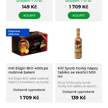
Skladem > 10 ks
Skladem > 10 ks
149
Kč
1 709
Kč
KOUPIT
KOUPIT
Doprava
zdarma
Kitl Eligin BIO 400cps
Kitl Syrob horký nápoj
rodinné balení
Jablko se skořicí 500
ml
Kitl Eligin BIO velké rodinné
balení s hrnečkem na horké
Nový limitovaný Syrob
nápoje navíc.
Horký Kitl Jablko se skořicí,
Dočasně vyprodané
který krásně voní a příjemně
Dočasně vyprodané
zahřeje.
1 709
Kč
139
Kč