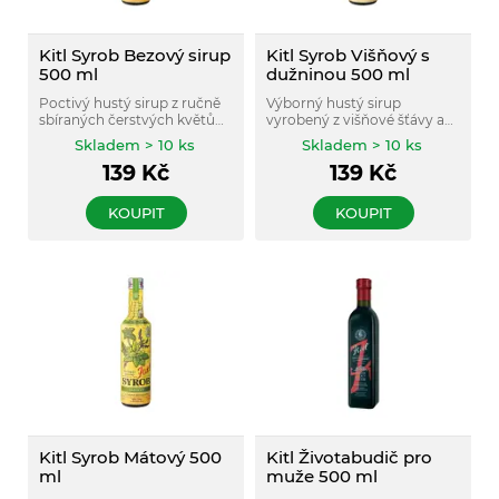
Kitl Syrob Bezový sirup
Kitl Syrob Višňový s
500 ml
dužninou 500 ml
Poctivý hustý sirup z ručně
Výborný hustý sirup
sbíraných čerstvých květů
vyrobený z višňové šťávy a
bezu černého. Květy jsou z
višňové dužniny. Obsahuje
Skladem > 10 ks
Skladem > 10 ks
vlastních BIO odrůdových
vysoký podíl ovocné složky.
139
Kč
139
Kč
keřů.
KOUPIT
KOUPIT
Kitl Syrob Mátový 500
Kitl Životabudič pro
ml
muže 500 ml