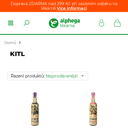
Doprava ZDARMA nad 299 Kč při osobním odběru na
lékárně
Více informací
Domů
KITL
Řazení produktů:
Nejprodávanější