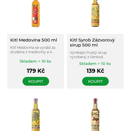
Kitl Medovina 500 ml
Kitl Syrob Zázvorový
sirup 500 ml
Kitl Medovina se vyrábí za
studena z medoviny a 4
Vynikající hustý sirup
bylinek v BIO kvalitě
vyrobený z čerstvě
(mateřídouška, květ lípy,
Skladem > 10 ks
vylisované šťávy z kořene
Skladem > 10 ks
voňatka a květ bezu
zázvoru v BIO kvalitě.
černého).
179
Kč
139
Kč
KOUPIT
KOUPIT