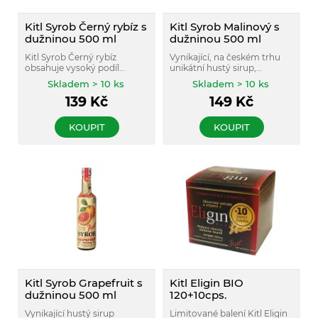
Kitl Syrob Černý rybíz s
Kitl Syrob Malinový s
dužninou 500 ml
dužninou 500 ml
Kitl Syrob Černý rybíz
Vynikající, na českém trhu
obsahuje vysoký podíl
unikátní hustý sirup,
ovocné složky. Vyrobeno z
vyrobený z malinové šťávy a
Skladem > 10 ks
Skladem > 10 ks
ovocné šťávy a dužniny.
malinové dužniny. Obsahuje
139
Kč
149
Kč
vysoký podíl ovocné složky.
KOUPIT
KOUPIT
Kitl Syrob Grapefruit s
Kitl Eligin BIO
dužninou 500 ml
120+10cps.
Vynikající hustý sirup
Limitované balení Kitl Eligin