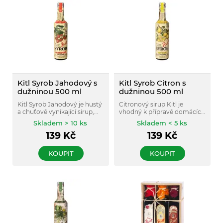
Kitl Syrob Jahodový s
Kitl Syrob Citron s
dužninou 500 ml
dužninou 500 ml
Kitl Syrob Jahodový je hustý
Citronový sirup Kitl je
a chuťově vynikající sirup,
vhodný k přípravě domácích
vyrobený z jahodové šťávy a
osvěžujících limonád a k
Skladem > 10 ks
Skladem < 5 ks
jahodové dužniny. Obsahuje
ochucení teplých i
139
Kč
139
Kč
vysoký podíl ovocné složky.
studených nápojů a koktejlů.
KOUPIT
KOUPIT