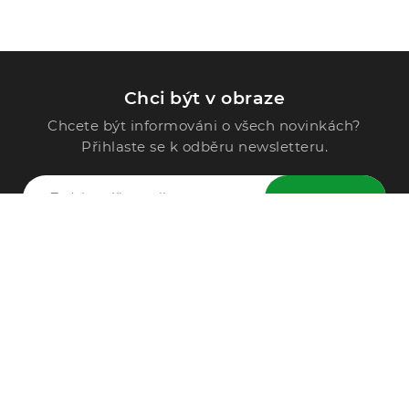
Chci být v obraze
Chcete být informováni o všech novinkách?
Přihlaste se k odběru newsletteru.
ODESLAT
Zavolejte nám
296 567 121
Po - Pá: 9:00 - 15:00
Podle Trati 624/7, 108 00 Praha-10 Malešice, CZ
info@alphega.cz