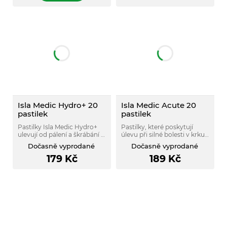
Isla Medic Hydro+ 20
Isla Medic Acute 20
pastilek
pastilek
Pastilky Isla Medic Hydro+
Pastilky, které poskytují
ulevují od pálení a škrábání v
úlevu při silné bolesti v krku,
krku spojené s nachlazením,
při potížích s hlasivkami a
Dočasně vyprodané
Dočasně vyprodané
zklidňují podrážděné
polykáním.
179
Kč
189
Kč
hlasivky a zmírňují chrapot.