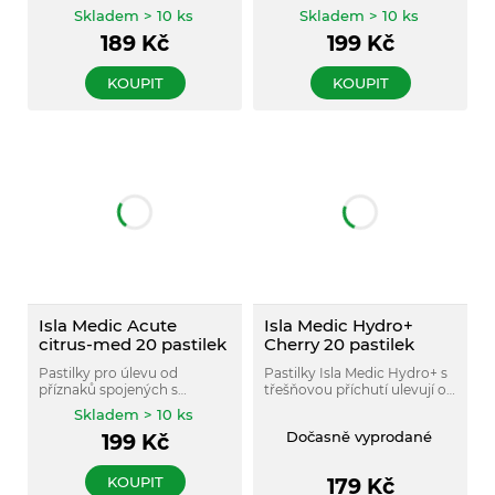
jsou určeny pro prevenci a
lišejníku, které jsou určeny
Skladem > 10 ks
Skladem > 10 ks
úlevu od pálení v krku,
pro prevenci a úlevu od
189
Kč
199
Kč
chrapotu a sucha v ústech.
pálení v krku, chrapotu a
sucha v ústech.
KOUPIT
KOUPIT
Isla Medic Acute
Isla Medic Hydro+
citrus-med 20 pastilek
Cherry 20 pastilek
Pastilky pro úlevu od
Pastilky Isla Medic Hydro+ s
příznaků spojených s
třešňovou příchutí ulevují od
nachlazením a bolestí v krku,
pálení, škrábání v krku z
Skladem > 10 ks
jako je škrábání, pálení v krku
nachlazení, zklidňují
Dočasně vyprodané
199
Kč
a chrapot.
podrážděné hlasivky a
zmírňují chrapot.
KOUPIT
179
Kč