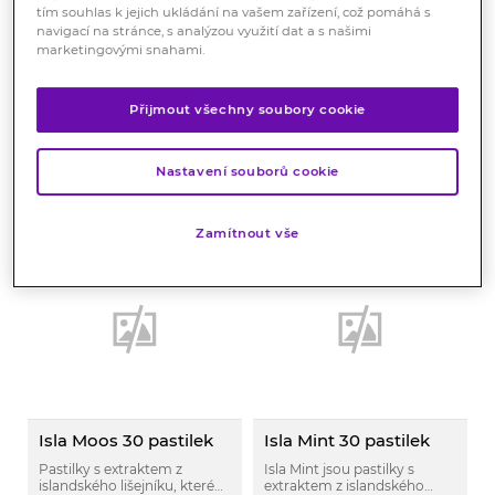
tím souhlas k jejich ukládání na vašem zařízení, což pomáhá s
navigací na stránce, s analýzou využití dat a s našimi
Isla Cassis 30 pastilek
Isla Medic Voice třešeň
marketingovými snahami.
20 pastilek
Isla Cassic jsou pastilky s
extraktem z islandského
Poskytují účinnou úlevu při
lišejníku, které jsou určeny
silné bolesti v krku, při
Přijmout všechny soubory cookie
pro prevenci a úlevu od
Skladem > 10 ks
potížích s hlasivkami a
Skladem > 10 ks
pálení v krku, chrapotu a
polykáním.
sucha v ústech.
199
Kč
199
Kč
Nastavení souborů cookie
KOUPIT
KOUPIT
Zamítnout vše
Isla Moos 30 pastilek
Isla Mint 30 pastilek
Pastilky s extraktem z
Isla Mint jsou pastilky s
islandského lišejníku, které
extraktem z islandského