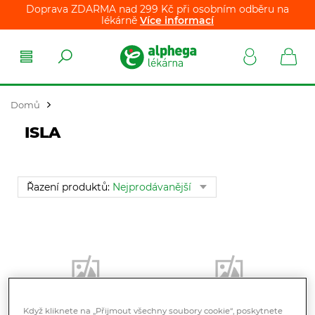
Doprava ZDARMA nad 299 Kč při osobním odběru na
lékárně
Více informací
Domů
ISLA
Řazení produktů:
Nejprodávanější
Když kliknete na „Přijmout všechny soubory cookie“, poskytnete