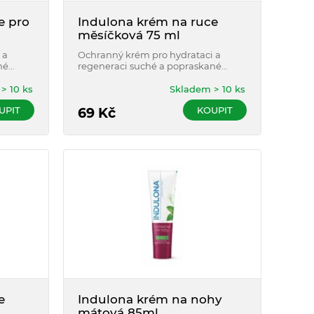
e pro
Indulona krém na ruce
měsíčková 75 ml
 a
Ochranný krém pro hydrataci a
né
regeneraci suché a popraskané
uže.
pokožky rukou. S měsíčkem
lékařským.
> 10 ks
Skladem > 10 ks
UPIT
KOUPIT
69
Kč
e
Indulona krém na nohy
mátová 85ml