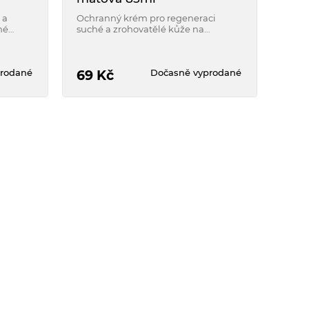
 a
Ochranný krém pro regeneraci
né
suché a zrohovatělé kůže na
.
chodidlech. S vůní máty!
rodané
Dočasně vyprodané
69
Kč