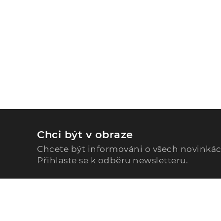
Chci být v obraze
Chcete být informováni o všech novinká
Přihlaste se k odběru newsletteru.