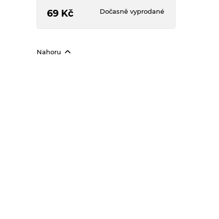
chodidlech. Zaceluje praskliny.
Dočasně vyprodané
69
Kč
Nahoru