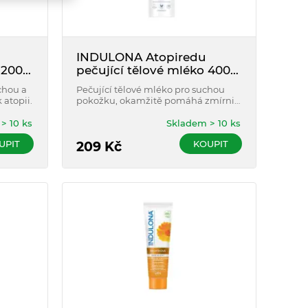
INDULONA Atopiredu
 200
pečující tělové mléko 400
ml
chou a
Pečující tělové mléko pro suchou
 atopii.
pokožku, okamžitě pomáhá zmírnit
vysušení, drsnost pokožky a pocit
svědění.
> 10 ks
Skladem > 10 ks
UPIT
KOUPIT
209
Kč