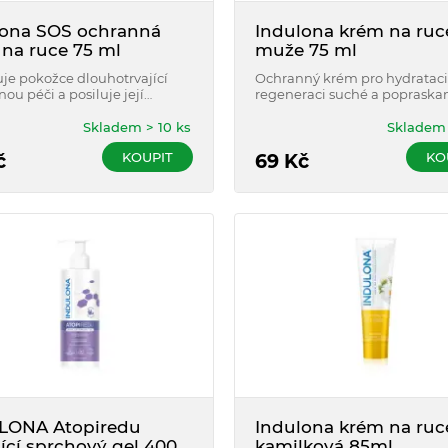
lona SOS ochranná
Indulona krém na ruc
na ruce 75 ml
muže 75 ml
je pokožce dlouhotrvající
Ochranný krém pro hydrataci
ou péči a posiluje její
regeneraci suché a popraska
nou bariéru.
pokožky rukou. Určený pro m
Skladem > 10 ks
Skladem 
KOUPIT
KO
č
69
Kč
LONA Atopiredu
Indulona krém na ruc
ící sprchový gel 400
kamilková 85ml