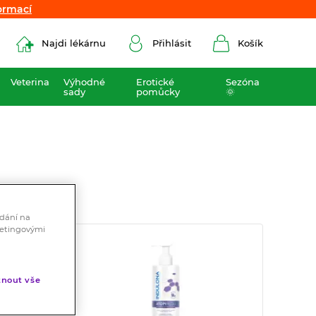
ormací
ormací
Najdi lékárnu
Přihlásit
Košík
Veterina
Výhodné
Erotické
Sezóna
sady
pomůcky
🌞
ádání na
ketingovými
nout vše