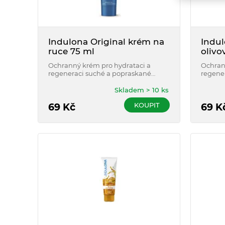
Indulona Original krém na
Indul
ruce 75 ml
olivo
Ochranný krém pro hydrataci a
Ochran
regeneraci suché a popraskané
regene
pokožky rukou, s originální
pokožky
recepturou.
Skladem > 10 ks
KOUPIT
69
Kč
69
K