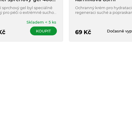
í sprchový gel byl speciálně
Ochranný krém pro hydrataci
ý pro péči o extrémně suchou
regeneraci suché a popraska
vou pokožku se sklonem k
pokožky rukou. S heřmánkem
Skladem < 5 ks
KOUPIT
Dočasně vyp
Kč
69
Kč