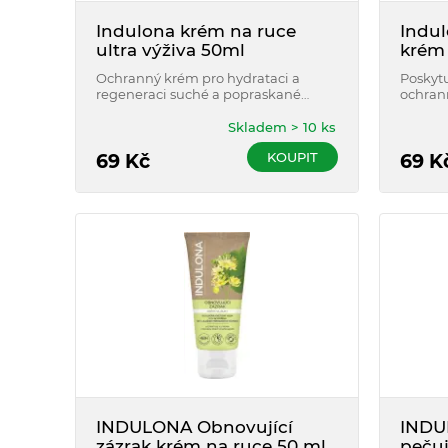
Indulona krém na ruce
Indu
ultra výživa 50ml
krém 
Ochranný krém pro hydrataci a
Poskytu
regeneraci suché a popraskané
ochrann
pokožky rukou. Ultra výživa s 15%
přiroze
glycerinu! Hydratace až na 48 hodin!
Skladem > 10 ks
KOUPIT
69
Kč
69
K
INDULONA Obnovující
INDU
zázrak krém na ruce 50 ml
pečuj