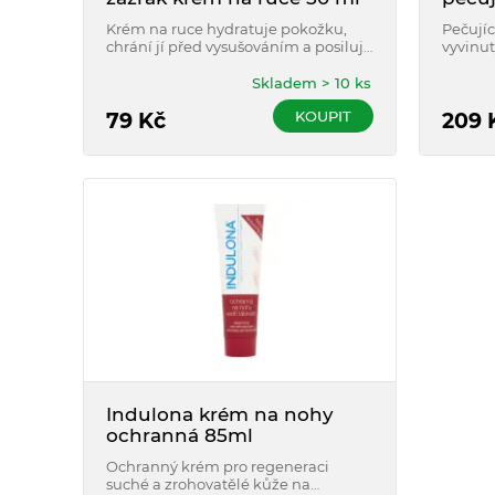
ml
Krém na ruce hydratuje pokožku,
Pečujíc
chrání jí před vysušováním a posiluje
vyvinut
ji před vnějšími vlivy.
a citli
atopii.
Skladem > 10 ks
KOUPIT
79
Kč
209
Indulona krém na nohy
ochranná 85ml
Ochranný krém pro regeneraci
suché a zrohovatělé kůže na