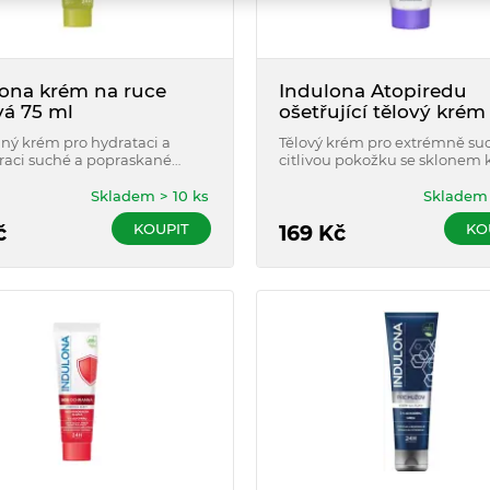
ona krém na ruce
Indulona Atopiredu
vá 75 ml
ošetřující tělový krém
ml
ný krém pro hydrataci a
Tělový krém pro extrémně su
raci suché a popraskané
citlivou pokožku se sklonem k
 rukou. S olivovým olejem.
Skladem > 10 ks
Skladem 
KOUPIT
KO
č
169
Kč