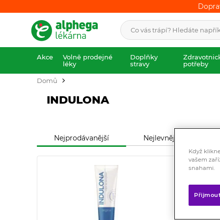
Dopra
Dopra
Akce
Volně prodejné
Doplňky
Zdravotnic
léky
stravy
potřeby
Domů
INDULONA
Nejprodávanější
Nejlevnější
N
Když klikn
vašem zaří
snahami.
Přijmou