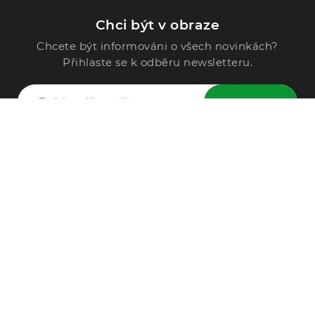
Chci být v obraze
Chcete být informováni o všech novinkách?
Přihlaste se k odběru newsletteru.
ODESLAT
Zavolejte nám
296 567 121
Po - Pá: 9:00 - 15:00
Podle Trati 624/7, 108 00 Praha-10 Malešice, CZ
info@alphega.cz
VŠE O NÁKUPU
Obchodní podmínky