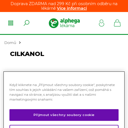
Doprava ZDARMA nad 299 Kč při osobním odběru na
lékárně
Více informací
Domů
CILKANOL
Řazení produktů:
Nejprodávanější
Když kliknete na „Přijmout všechny soubory cookie“, poskytnete
tím souhlas k jejich ukládání na vašem zařízení, což pomáhá s
navigací na stránce, s analýzou využití dat a s našimi
marketingovými snahami.
Přijmout všechny soubory cookie