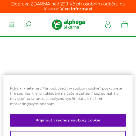
Doprava ZDARMA nad 299 Kč při osobním odběru na
lékárně
Více informací
Když kliknete na „Přijmout všechny soubory cookie“, poskytnete
tím souhlas k jejich ukládání na vašem zařízení, což pomáhá s
navigací na stránce, s analýzou využití dat a s našimi
marketingovými snahami.
Přijmout všechny soubory cookie