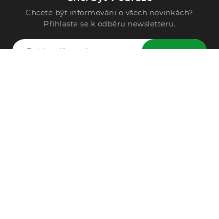
Chcete být informováni o všech novinkách?
Přihlaste se k odběru newsletteru.
ODESLAT
Zavolejte nám
296 567 121
Po - Pá: 9:00 - 15:00
Podle Trati 624/7, 108 00 Praha-10 Malešice, CZ
info@alphega.cz
VŠE O NÁKUPU
Obchodní podmínky
Doprava a platba
Reklamace