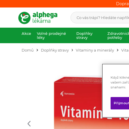
Dopra
Dopra
Akce
Volně prodejné
Doplňky
Zdravotnic
léky
stravy
potřeby
Domů
Doplňky stravy
Vitaminy a minerály
Vit
Když klikn
vašem zaří
snahami.
Přijmou