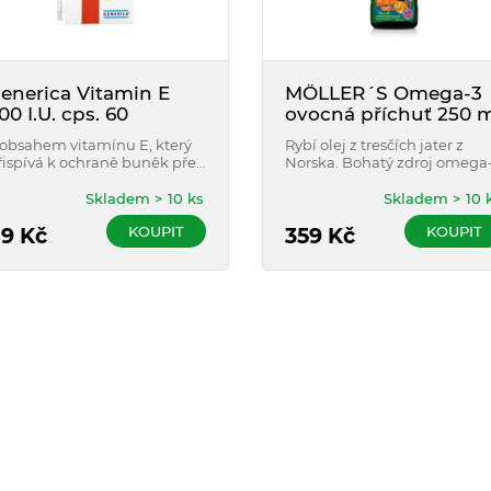
enerica Vitamin E
MÖLLER´S Omega-3
00 I.U. cps. 60
ovocná příchuť 250 
 obsahem vitamínu E, který
Rybí olej z tresčích jater z
řispívá k ochraně buněk před
Norska. Bohatý zdroj omega
xidačním stresem.
nenasycených mastných
kyselin (EPA a DHA) a
Skladem > 10 ks
Skladem > 10 
vitaminů A, D a E. Příjemná
KOUPIT
KOUPIT
89
Kč
ovocná příchuť.
359
Kč