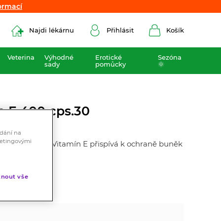
ormací
ormací
Najdi lékárnu
Přihlásit
Košík
Veterina
Výhodné
Erotické
Sezóna
sady
pomůcky
🌞
n E 400 cps.30
ádání na
ketingovými
idačními účinky. Vitamín E přispívá k ochraně buněk
nout vše