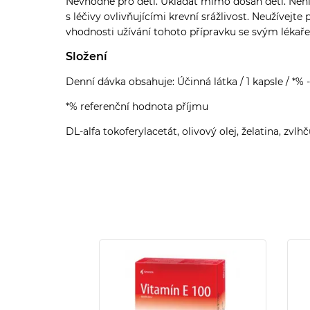
Nevhodné pro děti. Ukládat mimo dosah dětí. Není 
s léčivy ovlivňujícími krevní srážlivost. Neužívejt
vhodnosti užívání tohoto přípravku se svým lékař
Složení
Denní dávka obsahuje: Účinná látka / 1 kapsle / *% 
*% referenční hodnota příjmu
DL-alfa tokoferylacetát, olivový olej, želatina, zvlhč