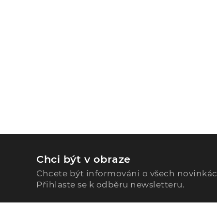
Chci být v obraze
Chcete být informováni o všech novinká
Přihlaste se k odběru newsletteru.