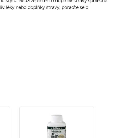
o stylu. Neužívejte tento doplněk stravy společně
liv léky nebo doplňky stravy, poraďte se o