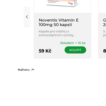
Noventis Vitamín E
G
100mg 50 kapslí
2
Kapsle pro vitalitu s
S
antioxidačními účinky.
p
Vitamín E přispívá k ochraně
o
buněk před oxidativním
Skladem > 10 ks
stresem.
KOUPIT
59
Kč
Nahoru