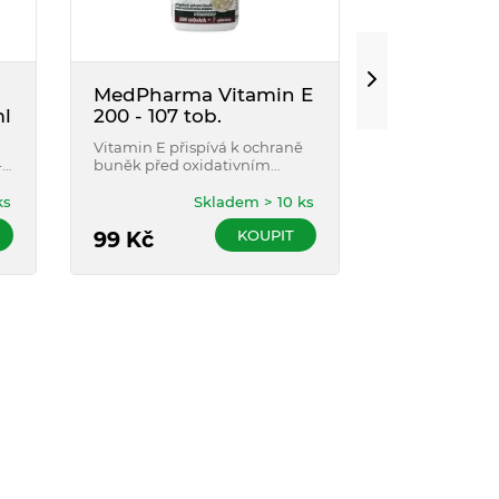
MedPharma Vitamin E
MÖLLER´S
ml
200 - 107 tob.
citronová 
ml
Vitamin E přispívá k ochraně
Rybí olej z tre
-3
buněk před oxidativním
Norska. Bohat
stresem, který vzniká
nenasycenýc
nerovnováhou mezi volnými
kyselin (EPA 
ks
Skladem > 10 ks
radikály a antioxidanty.
vitaminů A, D 
KOUPIT
99
Kč
příchutí.
359
Kč