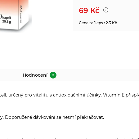
69
Kč
Cena za 1 cps : 2.3 Kč
Hodnocení
0
slí, určený pro vitalitu s antioxidačními účinky. Vitamín E přis
vody. Doporučené dávkování se nesmí překračovat.