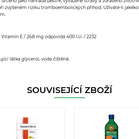
určeno jako náhrada pestré, vyvážené stravy a zdravého životníh
e při zvýšeném riziku tromboembolických příhod. Užíváte-li jakéko
em.
- Vitamín E / 268 mg odpovídá 400 I.U. / 2232
ující látka glycerol, voda čištěná.
SOUVISEJÍCÍ ZBOŽÍ