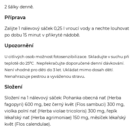
2 šálky denně.
Příprava
Zalijte 1 nálevový sáček 0,25 l vroucí vody a nechte louhovat
po dobu 15 minut v přikryté nádobě.
Upozornění
U citlivých osob možnost fotosenzibilizace. Skladujte v suchu při
teplotě do 25
ºC . Nep
řekračujte doporučené denní dávkování.
Není vhodné pro děti do 3 let. Ukládat mimo dosah dětí.
.
Nenahrazuje pestrou a vyváženou stravu
Složení
Složení na 1 nálevový sáček: Pohanka obecná nať (Herba
fagopyri) 600 mg, bez černý květ (Flos sambuci) 300 mg,
violka polní nať (Herba violae tricoloris) 300 mg, řepík
lékařský nať (Herba agrimoniae) 150 mg, měsíček lékařský
květ (Flos calendulae).