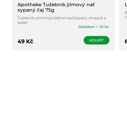
Apotheke Tužebník jilmový nať
sypaný čaj 75g
B
n
Tužebník zmírňuje běžné nachlazení, chrapot a
o
kašel.
z
Skladem > 10 ks
KOUPIT
49
Kč