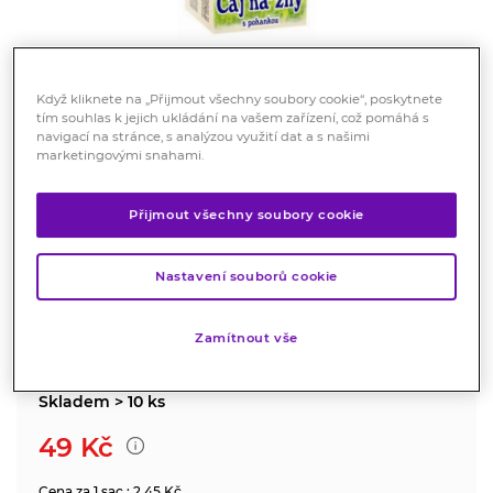
Když kliknete na „Přijmout všechny soubory cookie“, poskytnete
tím souhlas k jejich ukládání na vašem zařízení, což pomáhá s
navigací na stránce, s analýzou využití dat a s našimi
marketingovými snahami.
Apotheke Čaj na žíly 20 x 1,5 g
Doplněk stravy
Přijmout všechny soubory cookie
Bylinný čaj s pohankou pro zdraví cév a srdce a violkou
pro podporu čištění krve.
Nastavení souborů cookie
Značka:
Apotheke
Hodnocení
Zamítnout vše
Skladem > 10 ks
49
Kč
Cena za 1 sac : 2.45 Kč