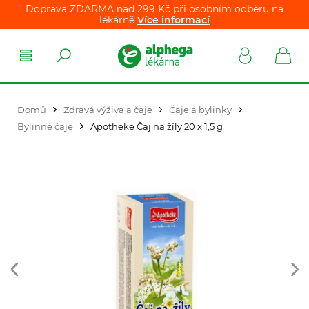
Doprava ZDARMA nad 299 Kč při osobním odběru na
lékárně
Více informací
Domů
Zdravá výživa a čaje
Čaje a bylinky
Bylinné čaje
Apotheke Čaj na žíly 20 x 1,5 g