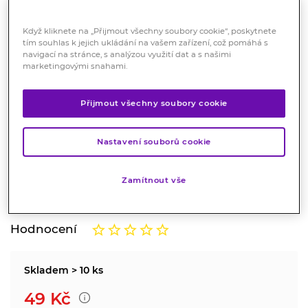
Když kliknete na „Přijmout všechny soubory cookie“, poskytnete
tím souhlas k jejich ukládání na vašem zařízení, což pomáhá s
navigací na stránce, s analýzou využití dat a s našimi
marketingovými snahami.
Apotheke Dubová kůra čaj
Přijmout všechny soubory cookie
sypaný 150 g
Nastavení souborů cookie
Potraviny
Napomáhá při léčbě hemoroidů, ekzémů a
Zamítnout vše
nadměrném pocení nohou.
Značka:
Apotheke
Hodnocení
Skladem > 10 ks
49
Kč