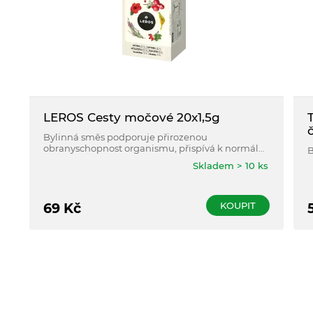
LEROS Cesty močové 20x1,5g
Bylinná směs podporuje přirozenou
obranyschopnost organismu, přispívá k normální
B
funkci močové soustavy a podporuje vylučování
Skladem > 10 ks
vody z organismu.
KOUPIT
69
Kč