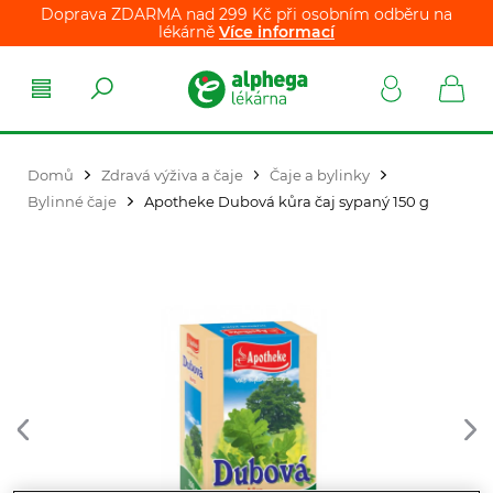
Doprava ZDARMA nad 299 Kč při osobním odběru na
lékárně
Více informací
Domů
Zdravá výživa a čaje
Čaje a bylinky
Bylinné čaje
Apotheke Dubová kůra čaj sypaný 150 g