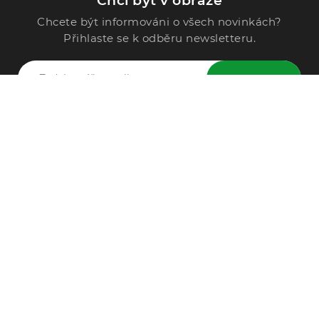
Chci být v obraze
Chcete být informováni o všech novinkách?
Přihlaste se k odběru newsletteru.
ODESLAT
Zavolejte nám
296 567 121
Po - Pá: 9:00 - 15:00
Podle Trati 624/7, 108 00 Praha-10 Malešice, CZ
info@alphega.cz
VŠE O NÁKUPU
Obchodní podmínky
Doprava a platba
Reklamace