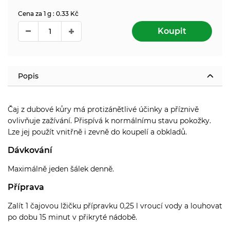
Cena za 1 g : 0.33 Kč
Koupit
Popis
Čaj z dubové kůry má protizánětlivé účinky a příznivě
ovlivňuje zažívání. Přispívá k normálnímu stavu pokožky.
Lze jej použít vnitřně i zevně do koupelí a obkladů.
Dávkování
Maximálně jeden šálek denně.
Příprava
Zalít 1 čajovou lžičku přípravku 0,25 l vroucí vody a louhovat
po dobu 15 minut v přikryté nádobě.