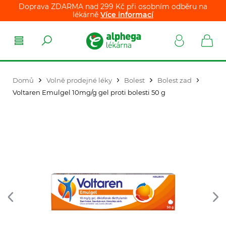
Doprava ZDARMA nad 299 Kč při osobním odběru na
lékárně
Více informací
Domů
Volně prodejné léky
Bolest
Bolest zad
Voltaren Emulgel 10mg/g gel proti bolesti 50 g