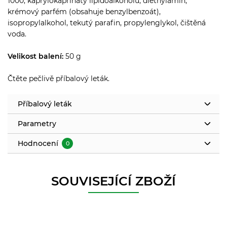
1000, kaprylokaprináty lipidoalkoholů, diethylamin,
krémový parfém (obsahuje benzylbenzoát),
isopropylalkohol, tekutý parafin, propylenglykol, čištěná
voda.
Velikost balení:
50 g
Čtěte pečlivě příbalový leták.
Příbalový leták
Parametry
Hodnocení
0
SOUVISEJÍCÍ ZBOŽÍ