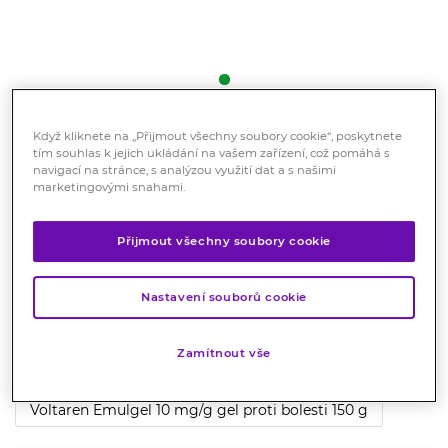
Když kliknete na „Přijmout všechny soubory cookie“, poskytnete
Voltaren Emulgel 10mg/g gel
tím souhlas k jejich ukládání na vašem zařízení, což pomáhá s
navigací na stránce, s analýzou využití dat a s našimi
proti bolesti 50 g
marketingovými snahami.
Registrovaný léčivý přípravek
Přijmout všechny soubory cookie
Působí v místě bolesti trojím účinkem: uleví od bolesti,
tlumí zánět a zmenšuje otok.
Nastavení souborů cookie
Značka:
Voltaren
Hodnocení
Zamítnout vše
Varianty
Voltaren Emulgel 10 mg/g gel proti bolesti 150 g