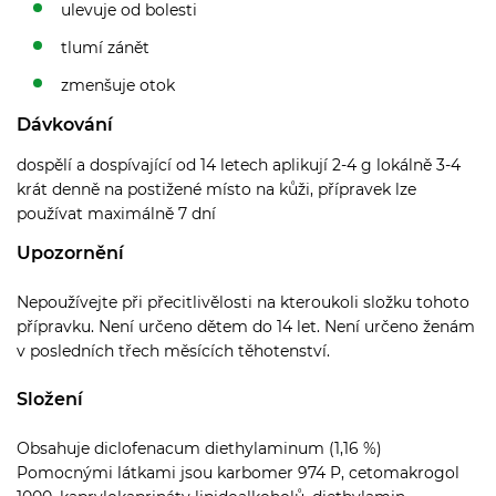
ulevuje od bolesti
tlumí zánět
zmenšuje otok
Dávkování
dospělí a dospívající od 14 letech aplikují 2-4 g lokálně 3-4
krát denně na postižené místo na kůži, přípravek lze
používat maximálně 7 dní
Upozornění
Nepoužívejte při přecitlivělosti na kteroukoli složku tohoto
přípravku. Není určeno dětem do 14 let. Není určeno ženám
v posledních třech měsících těhotenství.
Složení
Obsahuje diclofenacum diethylaminum (1,16 %)
Pomocnými látkami jsou karbomer 974 P, cetomakrogol