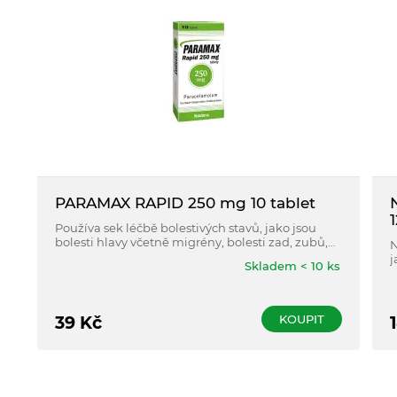
PARAMAX RAPID 250 mg 10 tablet
1
Používa sek léčbě bolestivých stavů, jako jsou
bolesti hlavy včetně migrény, bolesti zad, zubů,
N
bolestivá menstruace a ke snížení horečky.
j
Skladem < 10 ks
a
h
t
KOUPIT
39
Kč