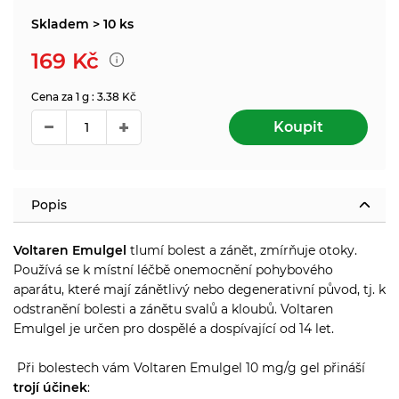
Skladem > 10 ks
169
Kč
Cena za 1 g : 3.38 Kč
Koupit
Popis
Voltaren Emulgel
tlumí bolest a zánět, zmírňuje otoky.
Používá se k místní léčbě onemocnění pohybového
aparátu, které mají zánětlivý nebo degenerativní původ, tj. k
odstranění bolesti a zánětu svalů a kloubů. Voltaren
Emulgel je určen pro dospělé a dospívající od 14 let.
Při bolestech vám Voltaren Emulgel 10 mg/g gel přináší
trojí účinek
: