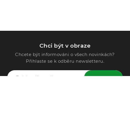
Chci být v obraze
Chcete být informováni o všech novinkách?
Přihlaste se k odběru newsletteru.
ODESLAT
Zavolejte nám
296 567 121
Po - Pá: 9:00 - 15:00
Podle Trati 624/7, 108 00 Praha-10 Malešice, CZ