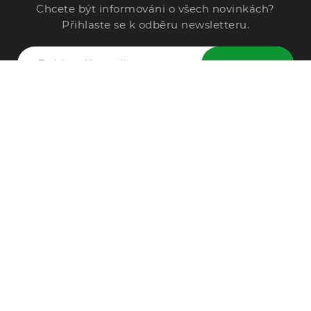
Chcete být informováni o všech novinkách?
Přihlaste se k odběru newsletteru.
ODESLAT
Zavolejte nám
296 567 121
Po - Pá: 9:00 - 15:00
Podle Trati 624/7, 108 00 Praha-10 Malešice, CZ
info@alphega.cz
VŠE O NÁKUPU
Obchodní podmínky
Doprava a platba
Reklamace
Ochrana osobních údajů