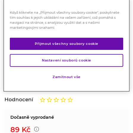
Když kliknete na „Přijmout všechny soubory cookie“, poskytnete
tím souhlas k jejich ukládání na vašem zařízení, což pomáhá s
navigací na stránce, s analýzou využití dat a s našimi
marketingovými snahami.
Přijmout všechny soubory cookie
TERUMO Injekční jehla 20Gx1 1/2
0.9x38mm žlutá 100 ks
Nastavení souborů cookie
Zdravotnický prostředek
Zamítnout vše
Sterilní jednorázové hypodermické jehly.
Značka:
Terumo
Hodnocení
Dočasně vyprodané
89
Kč