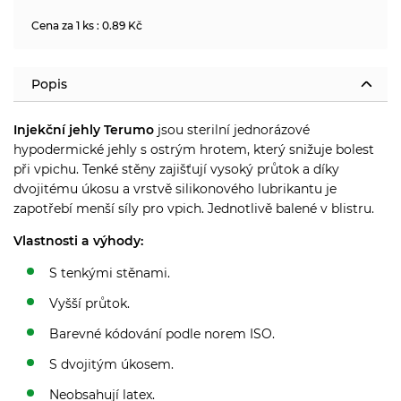
Cena za 1 ks : 0.89 Kč
Popis
Injekční jehly Terumo
jsou sterilní jednorázové
hypodermické jehly s ostrým hrotem, který snižuje bolest
při vpichu. Tenké stěny zajišťují vysoký průtok a díky
dvojitému úkosu a vrstvě silikonového lubrikantu je
zapotřebí menší síly pro vpich. Jednotlivě balené v blistru.
Vlastnosti a výhody:
S tenkými stěnami.
Vyšší průtok.
Barevné kódování podle norem ISO.
S dvojitým úkosem.
Neobsahují latex.