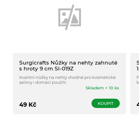
Surgicrafts Nůžky na nehty zahnuté
s hroty 9 cm SI-019Z
Kvalitní nůžky na nehty vhodné pro kosmetické
F
salony i domácí použití.
k
Skladem > 10 ks
KOUPIT
49
Kč