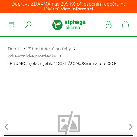
Doprava ZDARMA nad 299 Kč při osobním odběru na
lékárně
Více informací
Domů
Zdravotnické potřeby
Zdravotnické prostředky
TERUMO Injekční jehla 20Gx1 1/2 0.9x38mm žlutá 100 ks