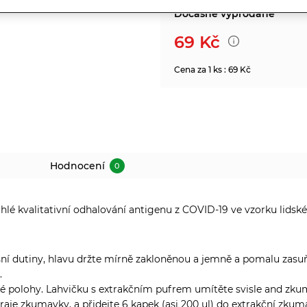
Dočasně vyprodané
69
Kč
Cena za 1 ks : 69 Kč
Hodnocení
0
lé kvalitativní odhalování antigenu z COVID-19 ve vzorku lidsk
sní dutiny, hlavu držte mírně zakloněnou a jemně a pomalu zasu
.
é polohy. Lahvičku s extrakčním pufrem umítěte svisle and zku
raje zkumavky, a přidejte 6 kapek (asi 200 ul) do extrakční zkum