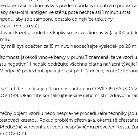
e do extrakční zkumavky s předem přidaným pufrem pro extrakci
by se uvolnil antigen ve stěru, poté nechte asi 1 minutu stát.
onu, aby se z tamponu dostalo co nejvíce tekutiny.
asi 1 minutu stát.
estovací kazetu, přidejte 3 kapky směsi ze zkumavky (asi 100
μl)
do
omíru.
k by měl být odečten za 15 minut. Neodečítejte výsledek po 20 m
řítomnost jakékoli vínové barvy v pruhu T znamená, že ve vzork
stu negativní: I nadále dodržujte všechna platná nařízení týkající
 V případě podezření opakujte test po 1 - 2 dnech, protože koron
k C a T, test indikuje přítomnost antigenu COVID-19 (SARS-CoV-2
 COVID-19. Okamžitě kontaktujte lékaře nebo místní zdravotní za
atečný objem vzorku nebo nesprávné procedurální techniky jsou
u testovací kazetou. Pokud problém přetrvává, okamžitě přestaňt
: Předběžné varování z důvodu nesprávnému provedení testu. Zopa
rum COVID-19.