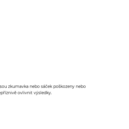
ud jsou zkumavka nebo sáček poškozeny nebo
říznivě ovlivnit výsledky.