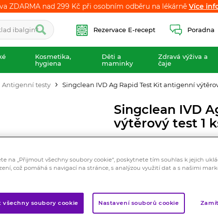
va ZDARMA nad 299 Kč při osobním odběru na lékárně
va ZDARMA nad 299 Kč při osobním odběru na lékárně
Více inf
Více inf
Rezervace E-recept
Poradna
ké
Kosmetika,
Děti a
Zdravá výživa a
hygiena
maminky
čaje
Antigenní testy
Singclean IVD Ag Rapid Test Kit antigenní výtěrový
Singclean IVD Ag
výtěrový test 1 k
Zdravotnický prostředek
Imunochromatografický test n
ete na „Přijmout všechny soubory cookie“, poskytnete tím souhlas k jejich ukl
antigenu z COVID-19 ve vzor
zení, což pomáhá s navigací na stránce, s analýzou využití dat a s našimi mar
Značka:
Singclean
Hodnocení
t všechny soubory cookie
Nastavení souborů cookie
Zamít