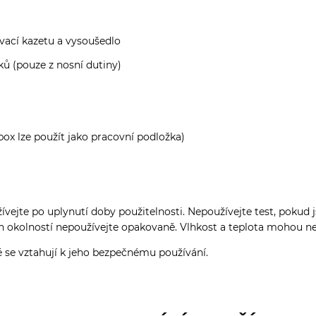
ovací kazetu a vysoušedlo
ů (pouze z nosní dutiny)
ox lze použít jako pracovní podložka)
žívejte po uplynutí doby použitelnosti. Nepoužívejte test, pok
h okolností nepoužívejte opakovaně. Vlhkost a teplota mohou nep
é se vztahují k jeho bezpečnému používání.