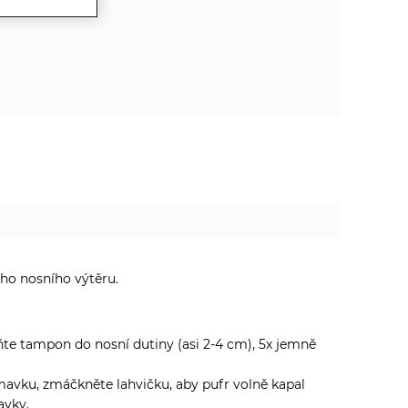
ého nosního výtěru.
ňte tampon do nosní dutiny (asi 2-4 cm), 5x jemně
mavku, zmáčkněte lahvičku, aby pufr volně kapal
avky.