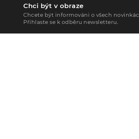
Chci být v obraze
Chcete být informováni o všech novinká
Přihlaste se k odběru newsletteru.
Zavolejte nám
296 567 121
Po - Pá: 9:00 - 15:00
Podle Trati 624/7, 108 00 Praha-10 Malešice, CZ
info@alphega.cz
© 2026 Alliance Healthcare s.r.o., všechna práva vyhr