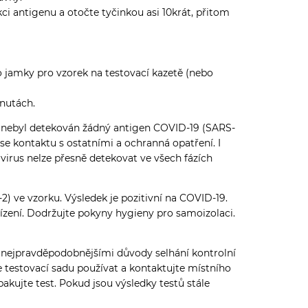
 antigenu a otočte tyčinkou asi 10krát, přitom
 jamky pro vzorek na testovací kazetě (nebo
inutách.
u nebyl detekován žádný antigen COVID-19 (SARS-
 se kontaktu s ostatními a ochranná opatření. I
avirus nelze přesně detekovat ve všech fázích
) ve vzorku. Výsledek je pozitivní na COVID-19.
řízení. Dodržujte pokyny hygieny pro samoizolaci.
 nejpravděpodobnějšími důvody selhání kontrolní
e testovací sadu používat a kontaktujte místního
kujte test. Pokud jsou výsledky testů stále