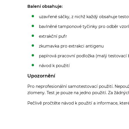
Balení obsahuje:
uzavřené sáčky, z nichž každý obsahuje test
bavlněné tamponové tyčinky pro odběr vzork
extrakční pufr
zkumavka pro extrakci antigenu
papírová pracovní podložka (malý testovací b
návod k použití
Upozornění
Pro neprofesionální samotestovací použití. Nepou
zlomeny. Test je pouze na jedno použití. Za žádnýc
Pečlivě pročtěte návod k použití a informace, kter