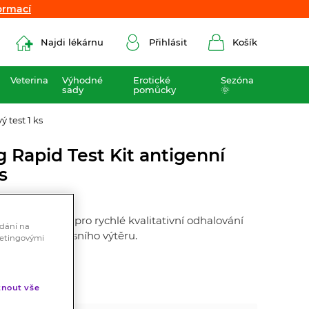
ormací
ormací
Najdi lékárnu
Přihlásit
Košík
Veterina
Výhodné
Erotické
Sezóna
sady
pomůcky
🌞
 test 1 ks
 Rapid Test Kit antigenní
s
a pevné fázi pro rychlé kvalitativní odhalování
ádání na
ku lidského nosního výtěru.
ketingovými
nout vše