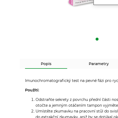
Popis
Parametry
Imunochromatografický test na pevné fázi pro rych
Použití:
Odstraňte sekrety z povrchu přední části no
otočte a jemným otáčením tampon vyjměte
Umístěte zkumavku na pracovní stůl do svisl
do extrakční zkumavky, aniž by se dotýkal ok