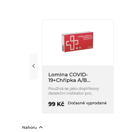
Lomina COVID-
19+Chřipka A/B
Antigen Test
Používá se jako doplňkový
detekční indikátor pro
podezření na případy SARS-
CoV-2 způsobující
Dočasně vyprodané
99
Kč
onemocnění COVID-19 a/nebo
respirační infekci Chřipky A/B.
Nahoru