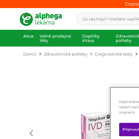
Dopra
Dopra
Akce
Volně prodejné
Doplňky
Zdravotnic
léky
stravy
potřeby
Domů
Zdravotnické potřeby
Diagnostické testy
Když klikn
vašem zaří
snahami.
Přijmou