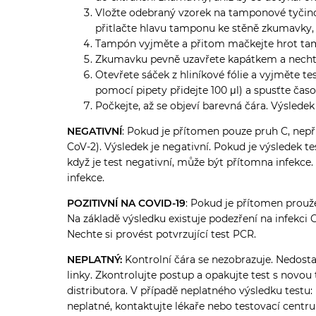
Vložte odebraný vzorek na tamponové tyčinc
přitlačte hlavu tamponu ke stěně zkumavky, a
Tampón vyjměte a přitom mačkejte hrot tamp
Zkumavku pevně uzavřete kapátkem a nechte 
Otevřete sáček z hliníkové fólie a vyjměte t
pomocí pipety přidejte 100
μl) a spus
ťte čas
Počkejte, až se objeví barevná čára. Výslede
NEGATIVNÍ
: Pokud je přítomen pouze pruh C, nep
CoV-2). Výsledek je negativní. Pokud je výsledek te
když je test negativní, může být přítomna infekce.
infekce.
POZITIVNÍ NA COVID-19
: Pokud je přítomen prouže
Na základě výsledku existuje podezření na infekci
Nechte si provést potvrzující test PCR.
NEPLATNÝ:
Kontrolní čára se nezobrazuje. Nedost
linky. Zkontrolujte postup a opakujte test s novo
distributora. V případě neplatného výsledku testu
neplatné, kontaktujte lékaře nebo testovací cent