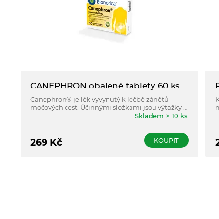
CANEPHRON obalené tablety 60 ks
Canephron® je lék vyvynutý k léčbě zánětů
K
močových cest. Účinnými složkami jsou výtažky z
m
nati zeměžluče, kořene libečku a listů
m
Skladem > 10 ks
rozmarýnu.
k
k
KOUPIT
269
Kč