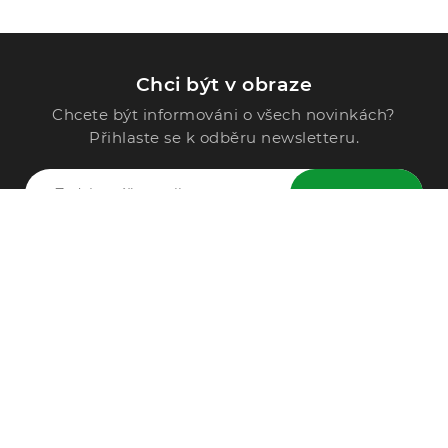
Chci být v obraze
Chcete být informováni o všech novinkách?
Přihlaste se k odběru newsletteru.
ODESLAT
Zavolejte nám
296 567 121
Po - Pá: 9:00 - 15:00
Podle Trati 624/7, 108 00 Praha-10 Malešice, CZ
info@alphega.cz