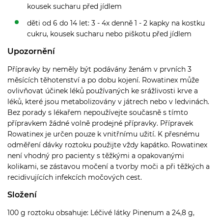
kousek sucharu před jídlem
děti od 6 do 14 let: 3 - 4x denně 1 - 2 kapky na kostku
cukru, kousek sucharu nebo piškotu před jídlem
Upozornění
Přípravky by neměly být podávány ženám v prvních 3
měsících těhotenství a po dobu kojení. Rowatinex může
ovlivňovat účinek léků používaných ke srážlivosti krve a
léků, které jsou metabolizovány v játrech nebo v ledvinách.
Bez porady s lékařem nepoužívejte současně s tímto
přípravkem žádné volně prodejné přípravky. Přípravek
Rowatinex je určen pouze k vnitřnímu užití. K přesnému
odměření dávky roztoku použijte vždy kapátko. Rowatinex
není vhodný pro pacienty s těžkými a opakovanými
kolikami, se zástavou močení a tvorby moči a při těžkých a
recidivujících infekcích močových cest.
Složení
100 g roztoku obsahuje: Léčivé látky Pinenum a 24,8 g,