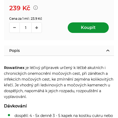
239
Kč
Cena za 1 ml : 23.9 Kč
Koupit
Popis
Rowatinex
je léčivý přípravek určený k léčbě akutních i
chronických onemocnění močových cest, při zánětech a
infekcích močových cest, ke zmírnění zejména kolikovitých
křečí. Je vhodný při ledvinových a močových kamenech u
dospělých, napomáhá k jejich rozpadu, rozpouštění a
vyplavování.
Dávkování
d
ospělí: 4 - 5x denně 3 - 5 kapek na kostku cukru nebo