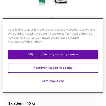
Když kliknete na „Přijmout všechny soubory cookie“, poskytnete
tím souhlas k jejich ukládání na vašem zařízení, což pomáhá s
Rowatinex perorální kapky 10
navigací na stránce, s analýzou využití dat a s našimi
ml
marketingovými snahami.
Registrovaný léčivý přípravek
Přijmout všechny soubory cookie
K léčbě akutních i chronických onemocnění močových
cest, při zánětech a infekcích močových cest, ke
zmírnění zejména kolikovitých křečí. Je vhodný při
Nastavení souborů cookie
ledvinových a močových kamenech u dospělých.
Zamítnout vše
Značka:
Rowatinex
Hodnocení
Skladem > 10 ks