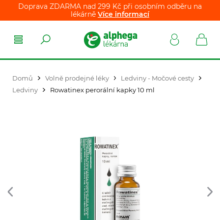
Doprava ZDARMA nad 299 Kč při osobním odběru na
lékárně
Více informací
Domů
Volně prodejné léky
Ledviny - Močové cesty
Ledviny
Rowatinex perorální kapky 10 ml