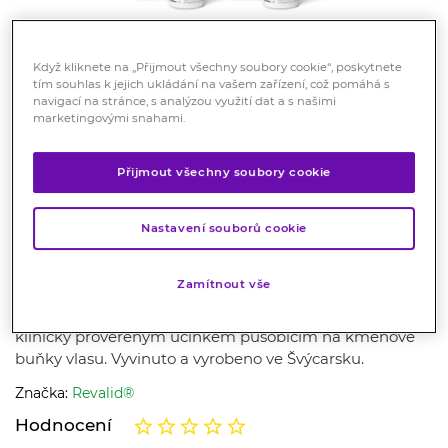
Když kliknete na „Přijmout všechny soubory cookie“, poskytnete
tím souhlas k jejich ukládání na vašem zařízení, což pomáhá s
navigací na stránce, s analýzou využití dat a s našimi
marketingovými snahami.
Doprava zdarma
Revalid Regrowth Serum 2 x 50
Přijmout všechny soubory cookie
ml
Nastavení souborů cookie
Kosmetika
Až 28 000 nových vlasů po 3 měsících. Omezuje
Zamítnout vše
vypadávání vlasů a urychluje jejich růst. Zvyšuje hustotu
vlasů. Obsahuje patentovanou složku Redensyl s
klinicky prověřeným účinkem působícím na kmenové
buňky vlasu. Vyvinuto a vyrobeno ve Švýcarsku.
Značka:
Revalid®
Hodnocení