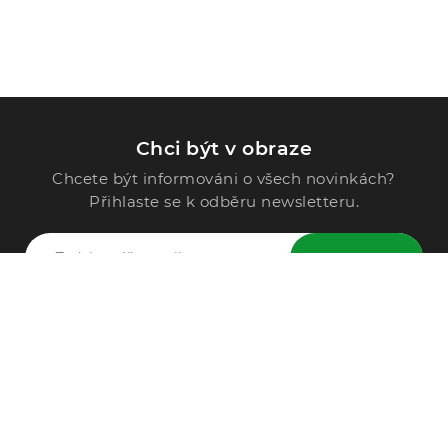
Chci být v obraze
Chcete být informováni o všech novinkách?
Přihlaste se k odběru newsletteru.
ODESLAT
Zavolejte nám
296 567 121
Po - Pá: 9:00 - 15:00
Podle Trati 624/7, 108 00 Praha-10 Malešice, CZ