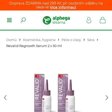
Doprava ZDARMA nad 299 Kč při osobním odběru na
lékárně
Více informací
Domů
Kosmetika, hygiena
Péče o vlasy
Séra
Revalid Regrowth Serum 2 x 50 ml