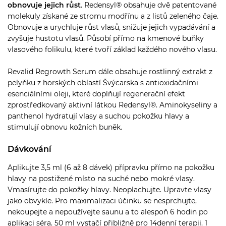
obnovuje jejich růst
. Redensyl® obsahuje dvě patentované
molekuly získané ze stromu modřínu a z listů zeleného čaje.
Obnovuje a urychluje růst vlasů, snižuje jejich vypadávání a
zvyšuje hustotu vlasů. Působí přímo na kmenové buňky
vlasového folikulu, které tvoří základ každého nového vlasu.
Revalid Regrowth Serum dále obsahuje rostlinný extrakt z
pelyňku z horských oblastí Švýcarska s antioxidačními
esenciálními oleji, které doplňují regenerační efekt
zprostředkovaný aktivní látkou Redensyl®. Aminokyseliny a
panthenol hydratují vlasy a suchou pokožku hlavy a
stimulují obnovu kožních buněk.
Dávkování
Aplikujte 3,5 ml (6 až 8 dávek) přípravku přímo na pokožku
hlavy na postižené místo na suché nebo mokré vlasy.
Vmasírujte do pokožky hlavy. Neoplachujte. Upravte vlasy
jako obvykle. Pro maximalizaci účinku se nesprchujte,
nekoupejte a nepoužívejte saunu a to alespoň 6 hodin po
aplikaci séra. 50 ml vystačí přibližně pro 14denní terapii. 1