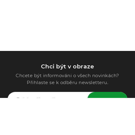
Chci být v obraze
Chcete být informováni o všech novinkách?
Přihlaste se k odběru newsletteru.
ODESLAT
Zavolejte nám
296 567 121