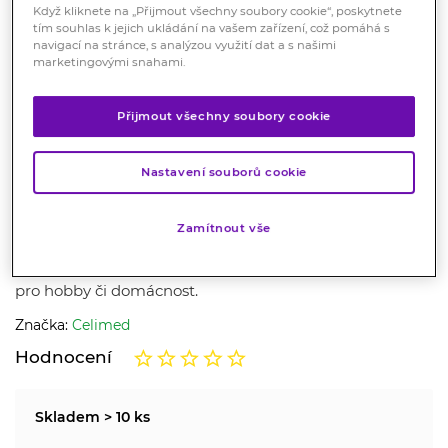
Když kliknete na „Přijmout všechny soubory cookie“, poskytnete
tím souhlas k jejich ukládání na vašem zařízení, což pomáhá s
navigací na stránce, s analýzou využití dat a s našimi
marketingovými snahami.
Přijmout všechny soubory cookie
Pinzeta 19-0277 anatomická 15
Nastavení souborů cookie
cm rovná CELIMED
Zamítnout vše
Zdravotnický prostředek
Kvalitní produkt nejen pro profesionální použití, ale také
pro hobby či domácnost.
Značka:
Celimed
Hodnocení
Skladem > 10 ks