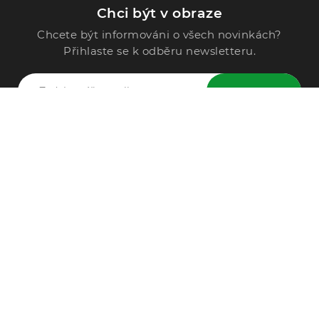
Chci být v obraze
Chcete být informováni o všech novinkách?
Přihlaste se k odběru newsletteru.
ODESLAT
Zavolejte nám
296 567 121
Po - Pá: 9:00 - 15:00
Podle Trati 624/7, 108 00 Praha-10 Malešice, CZ
info@alphega.cz
VŠE O NÁKUPU
Obchodní podmínky
Doprava a platba