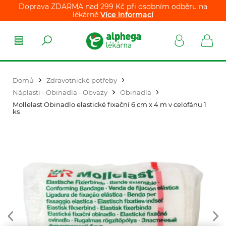
Doprava ZDARMA nad 299 Kč při osobním odběru na
lékárně
Více informací
Domů
Zdravotnické potřeby
Náplasti - Obinadla - Obvazy
Obinadla
Mollelast Obinadlo elastické fixační 6 cm x 4 m v celofánu 1
ks