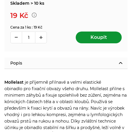
Skladem > 10 ks
19
Kč
Cena za 1 ks : 19 Kč
Koupit
Popis
Mollelast
je příjemně přilnavé a velmi elastické
obinadlo pro fixační obvazy všeho druhu.
Mollelast přilne s
minimem záhybů a fixuje spolehlivě bez zúžení, zejména na
kónických částech těla a v oblasti kloubů. Používá se
především k fixaci krytí a obvazů na rány. Navíc je výrobek
vhodný i pro lehkou kompresi, zejména u lymfologických
obvazů prstů na rukou a nohou. Díky zvláštní technice
účinku je obinadlo stabilní na šířku a prodyšné, leží volně v