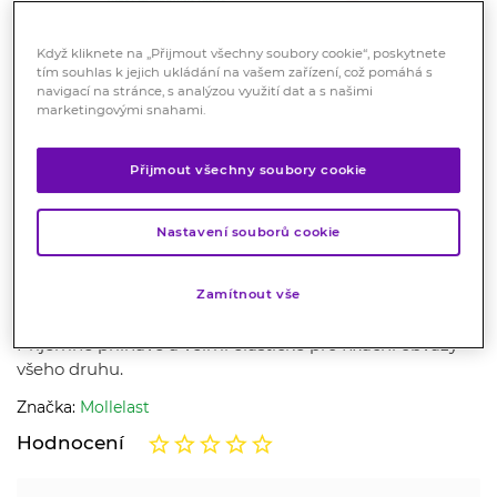
Když kliknete na „Přijmout všechny soubory cookie“, poskytnete
tím souhlas k jejich ukládání na vašem zařízení, což pomáhá s
navigací na stránce, s analýzou využití dat a s našimi
marketingovými snahami.
Přijmout všechny soubory cookie
Mollelast Obinadlo elastické
fixační 6 cm x 4 m v celofánu 1
Nastavení souborů cookie
ks
Zamítnout vše
Zdravotnický prostředek
Příjemně přilnavé a velmi elastické pro fixační obvazy
všeho druhu.
Značka:
Mollelast
Hodnocení