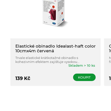
Elastické obinadlo Idealast-haft color
10cmx4m červená
Trvale elastické krátkotažné obinadlo s
N
kohezivním efektem zajišťuje vysokou
f
Skladem > 10 ks
prodyšnost a pružnost obinadla i při opakovaném
k
použití.
KOUPIT
139
Kč