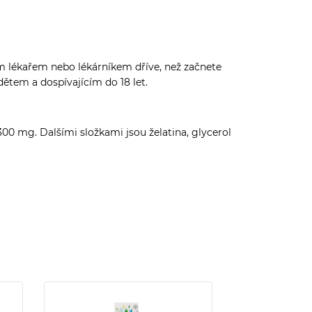
ým lékařem nebo lékárníkem dříve, než začnete
ětem a dospívajícím do 18 let.
00 mg. Dalšími složkami jsou želatina, glycerol