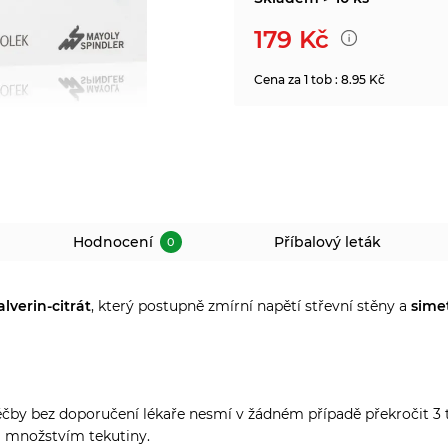
179
Kč
Cena za 1 tob : 8.95 Kč
Hodnocení
Příbalový leták
0
alverin-citrát
, který postupně zmírní napětí střevní stěny a
sime
y bez doporučení lékaře nesmí v žádném případě překročit 3 tob
m množstvím tekutiny.