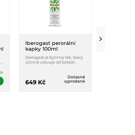
Iberogast perorální
Iberogast 
ml
kapky 100ml
kapky 20m
Iberogast je bylinný lék, který
Iberogast je b
,
účinně ulevuje od bolesti
účinně ulevuj
ři
žaludku nebo břicha,
žaludku nebo 
s
nadýmání, nevolnosti, pocitu
nadýmání, nev
ks
plnosti nebo křečí v břiše.
plnosti nebo kř
Dočasně
vyprodané
Doč
649
Kč
199
Kč