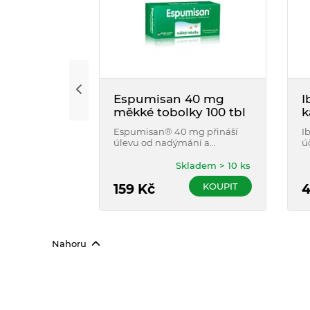
Espumisan 40 mg
I
měkké tobolky 100 tbl
k
Espumisan® 40 mg přináší
I
úlevu od nadýmání a
ú
plynatosti. Lze užívat
ž
dlouhodobě. Lze užívat v
n
Skladem > 10 ks
těhotenství. K dispozici balení
p
KOUPIT
50 a 100 tobolek.
159
Kč
4
Nahoru