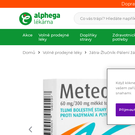
Dopra
Dopra
Akce
Volně prodejné
Doplňky
Zdravotnic
léky
stravy
potřeby
Domů
Volně prodejné léky
Játra-Žlučník-Pálení ž
Když klikn
vašem zaří
snahami.
Přijmou