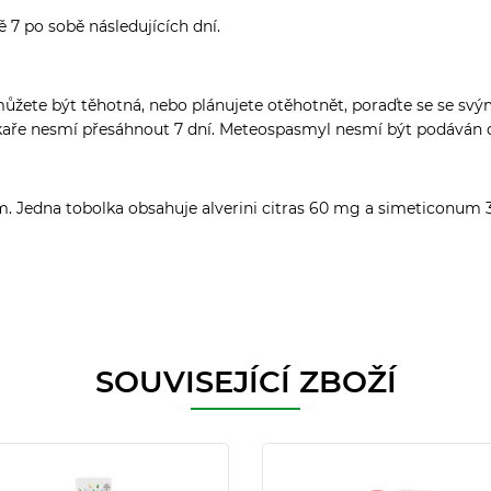
7 po sobě následujících dní.
můžete být těhotná, nebo plánujete otěhotnět, poraďte se se sv
ékaře nesmí přesáhnout 7 dní. Meteospasmyl nesmí být podáván d
um. Jedna tobolka obsahuje alverini citras 60 mg a simeticonum 3
SOUVISEJÍCÍ ZBOŽÍ