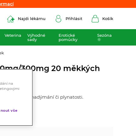
ormací
ormací
Najdi lékárnu
Přihlásit
Košík
Veterina
Výhodné
Erotické
Sezóna
sady
pomůcky
🌞
ek
60mg/300mg 20 měkkých
ádání na
ketingovými
a působí proti nadýmání či plynatosti.
nout vše