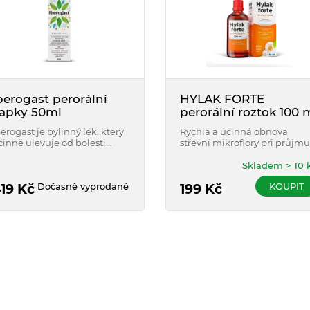
berogast perorální
HYLAK FORTE
apky 50ml
perorální roztok 100 
berogast je bylinný lék, který
Rychlá a účinná obnova
činně ulevuje od bolesti
střevní mikroflory při průjmu
aludku nebo břicha,
zácpě, křečích, nadýmání a p
adýmání, nevolnosti, pocitu
trávicích obtížích spojených 
Skladem > 10 
lnosti nebo křečí v břiše.
užíváním antibiotik. Vhodný
Dočasně vyprodané
KOUPIT
19
Kč
pro dospělé, děti i kojence.
199
Kč