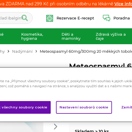
va ZDARMA nad 299 Kč při osobním odběru na lékárně
va ZDARMA nad 299 Kč při osobním odběru na lékárně
Více inf
Více inf
Rezervace E-recept
Poradna
ké
Kosmetika,
Děti a
Zdravá výživa a
hygiena
maminky
čaje
áhy
Nadýmání
Meteospasmyl 60mg/300mg 20 měkkých tobol
Meteospasmyl 
tobolek
ete na „Přijmout všechny soubory cookie“, poskytnete tím souhlas k jejich ukl
Registrovaný léčivý přípravek
zení, což pomáhá s navigací na stránce, s analýzou využití dat a s našimi mar
Tlumí bolestivé stahy střeva 
Značka:
Meteospasmyl
t všechny soubory cookie
Nastavení souborů cookie
Zamít
Hodnocení
Skladem > 10 ks