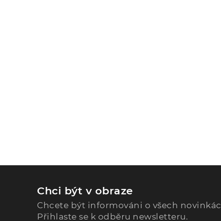
Chci být v obraze
Chcete být informováni o všech novinká
Přihlaste se k odběru newsletteru.