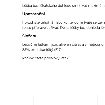
Léčba bez lékařského dohledu smí trvat maximálně 
Upozornění
Pokud jste těhotná nebo kojíte, domníváte se, že 
tento přípravek užívat. Délka léčby bez dohledu l
Složení
Léčivými látkami jsou alverini citras a simeticon
85%, oxid titaničitý (E171).
Pečlivě čtěte příbalový leták.