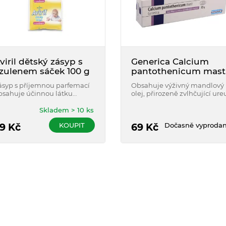
viril dětský zásyp s
Generica Calcium
zulenem sáček 100 g
pantothenicum mast
30 g
ásyp s příjemnou parfemací
Obsahuje výživný mandlový
bsahuje účinnou látku
olej, přirozeně zvlhčující ure
zulen, éterický olej z
(4 %) a zklidňující panthenol
eřmánku, která účinně
Ideální na dětský zadeček,
Skladem > 10 ks
hrání dětskou pokožku.
suché lokty, paty apod.
KOUPIT
Dočasně vyproda
9
Kč
Hypoalergenní, dobře se
69
Kč
roztírá a má příjemnou vůní.