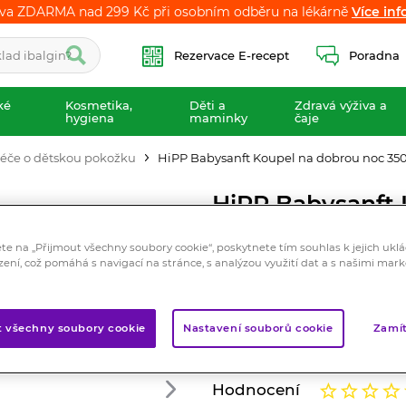
va ZDARMA nad 299 Kč při osobním odběru na lékárně
va ZDARMA nad 299 Kč při osobním odběru na lékárně
Více inf
Více inf
Rezervace E-recept
Poradna
ké
Kosmetika,
Děti a
Zdravá výživa a
hygiena
maminky
čaje
éče o dětskou pokožku
HiPP Babysanft Koupel na dobrou noc 35
HiPP Babysanft 
ml
ete na „Přijmout všechny soubory cookie“, poskytnete tím souhlas k jejich ukl
Kosmetika
zení, což pomáhá s navigací na stránce, s analýzou využití dat a s našimi mar
S výtažkem ze santalového d
šetrně. Příjemná vůně v kom
podporuje usínání a klidný s
t všechny soubory cookie
Nastavení souborů cookie
Zamít
Značka:
HiPP
Hodnocení