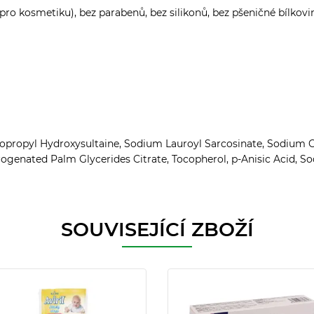
í pro kosmetiku), bez parabenů, bez silikonů, bez pšeničné bílkov
ropyl Hydroxysultaine, Sodium Lauroyl Sarcosinate, Sodium Chl
ogenated Palm Glycerides Citrate, Tocopherol, p-Anisic Acid, So
SOUVISEJÍCÍ ZBOŽÍ