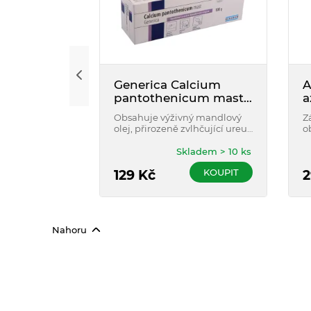
Generica Calcium
A
pantothenicum mast
a
100 g
Obsahuje výživný mandlový
Z
olej, přirozeně zvlhčující ureu
o
(4 %) a zklidňující panthenol.
a
Ideální na dětský zadeček,
h
Skladem > 10 ks
suché lokty, paty apod.
c
KOUPIT
Hypoalergenní, dobře se
129
Kč
2
roztírá a má příjemnou vůní.
Nahoru