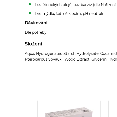
bez éterických olejů, bez barviv (dle Nařízen
bez mýdla, šetrné k očím, pH neutrální
Dávkování
Dle potřeby.
Složení
Aqua, Hydrogenated Starch Hydrolysate, Cocamidop
Pterocarpus Soyauxii Wood Extract, Glycerin, Hydr