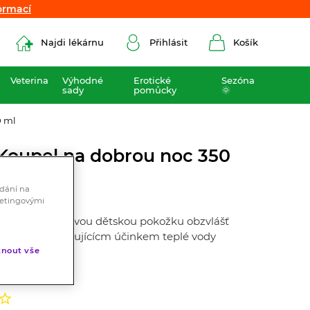
ormací
ormací
Najdi lékárnu
Přihlásit
Košík
Veterina
Výhodné
Erotické
Sezóna
sady
pomůcky
🌞
0 ml
Koupel na dobrou noc 350
ádání na
ketingovými
řeva, myje citlivou dětskou pokožku obzvlášť
binaci s uklidňujícícm účinkem teplé vody
pánek dítěte.
nout vše