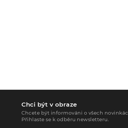
Chci být v obraze
Chcete být informováni o všech novinká
Přihlaste se k odběru newsletteru.