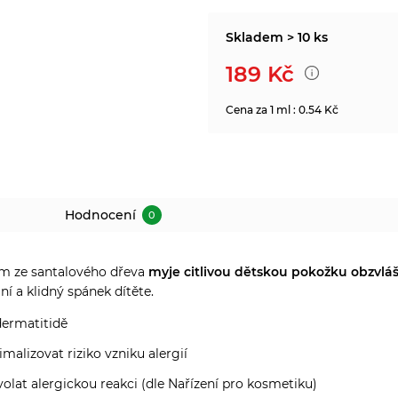
Skladem > 10 ks
189
Kč
Cena za 1 ml : 0.54 Kč
Hodnocení
0
m ze santalového dřeva
myje citlivou dětskou pokožku obzvláš
í a klidný spánek dítěte.
dermatitidě
malizovat riziko vzniku alergií
lat alergickou reakci (dle Nařízení pro kosmetiku)