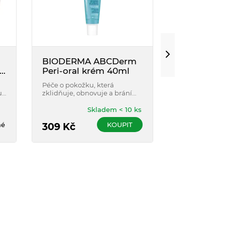
BIODERMA ABCDerm
HiPP Baby
Peri-oral krém 40ml
pleťové m
Péče o pokožku, která
HiPP Pleťové
u
zklidňuje, obnovuje a brání
přírodní BIO 
.
podráždění kolem úst.
Pokožku zvlhč
jemnou a hebk
Skladem < 10 ks
vstřebává.
né
KOUPIT
309
Kč
139
Kč