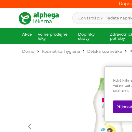
Dopra
Dopra
Akce
Volně prodejné
Doplňky
Zdravotnic
léky
stravy
potřeby
Domů
Kosmetika, hygiena
Dětská kosmetika
P
Když klikn
vašem zaří
snahami.
Přijmou