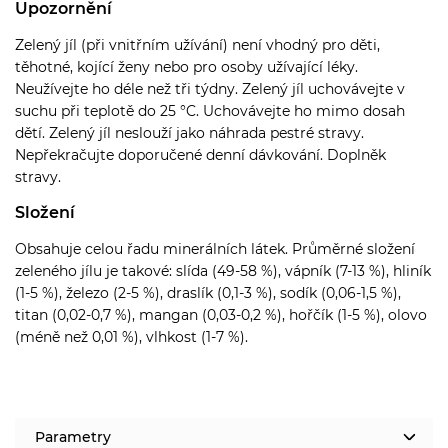
Upozornění
Zelený jíl (při vnitřním užívání) není vhodný pro děti,
těhotné, kojící ženy nebo pro osoby užívající léky.
Neužívejte ho déle než tři týdny. Zelený jíl uchovávejte v
suchu při teplotě do 25 °C. Uchovávejte ho mimo dosah
dětí. Zelený jíl neslouží jako náhrada pestré stravy.
Nepřekračujte doporučené denní dávkování. Doplněk
stravy.
Složení
Obsahuje celou řadu minerálních látek. Průměrné složení
zeleného jílu je takové: slída (49-58 %), vápník (7-13 %), hliník
(1-5 %), železo (2-5 %), draslík (0,1-3 %), sodík (0,06-1,5 %),
titan (0,02-0,7 %), mangan (0,03-0,2 %), hořčík (1-5 %), olovo
(méně než 0,01 %), vlhkost (1-7 %).
Parametry