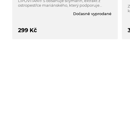
LIPOVITAN® S obsahuje silymarin, extrakt z
ostropestřce mariánského, který podporuje
Z
normální činnost jater a jejich detoxikaci.
k
Dočasně vyprodané
299
Kč