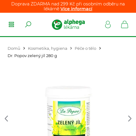
Doprava ZDARMA nad 299 Kč při osobním odběru na
lékárně
Více informací
Domů
Kosmetika, hygiena
Péče o tělo
Dr. Popov zelený jíl 280 g