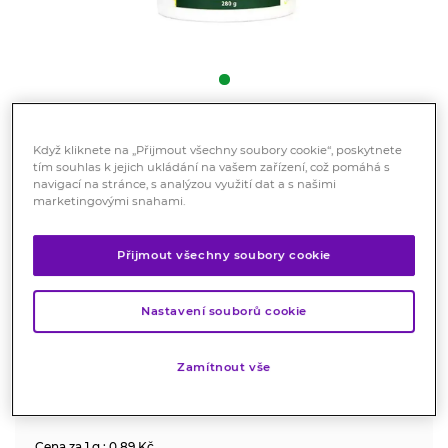
Dr. Popov zelený jíl 280 g
Když kliknete na „Přijmout všechny soubory cookie“, poskytnete
tím souhlas k jejich ukládání na vašem zařízení, což pomáhá s
Doplněk stravy
navigací na stránce, s analýzou využití dat a s našimi
marketingovými snahami.
100% přírodní zelený jíl, skvělý pro vnitřní i zevní použití
(obklady, pleťové masky, koupele, zábaly na vlasy).
Přijmout všechny soubory cookie
Značka:
Dr. Popov
Hodnocení
Nastavení souborů cookie
Skladem > 10 ks
Zamítnout vše
249
Kč
Cena za 1 g : 0.89 Kč