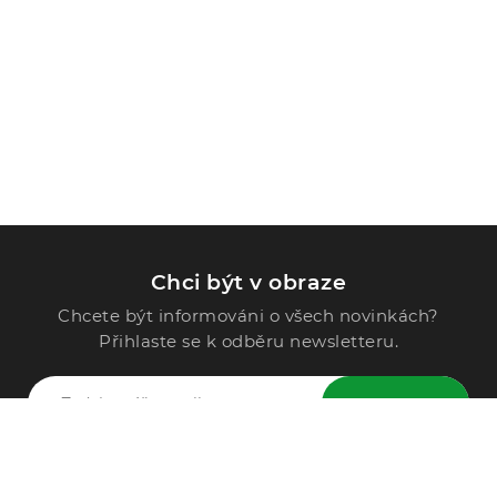
Chci být v obraze
Chcete být informováni o všech novinkách?
Přihlaste se k odběru newsletteru.
ODESLAT