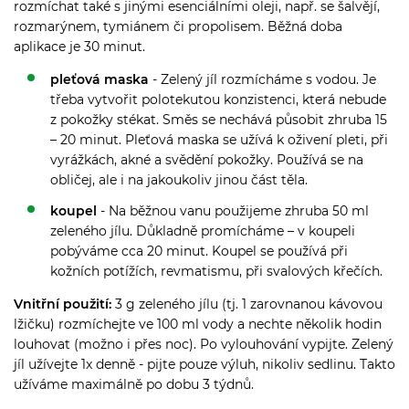
rozmíchat také s jinými esenciálními oleji, např. se šalvějí,
rozmarýnem, tymiánem či propolisem. Běžná doba
aplikace je 30 minut.
pleťová maska
- Z
elený jíl rozmícháme s vodou. Je
třeba vytvořit polotekutou konzistenci, která nebude
z pokožky stékat. Směs se nechává působit zhruba 15
– 20 minut. Pleťová maska se užívá k oživení pleti, při
vyrážkách, akné a svědění pokožky. Používá se na
obličej, ale i na jakoukoliv jinou část těla.
koupel
-
Na běžnou vanu použijeme zhruba 50 ml
zeleného jílu. Důkladně promícháme – v koupeli
pobýváme cca 20 minut. Koupel se používá při
kožních potížích, revmatismu, při svalových křečích.
Vnitřní použití:
3 g zeleného jílu (tj. 1 zarovnanou kávovou
lžičku) rozmíchejte ve 100 ml vody a nechte několik hodin
louhovat (možno i přes noc). Po vylouhování vypijte. Zelený
jíl užívejte 1x denně - pijte pouze výluh, nikoliv sedlinu. Takto
užíváme maximálně po dobu 3 týdnů.