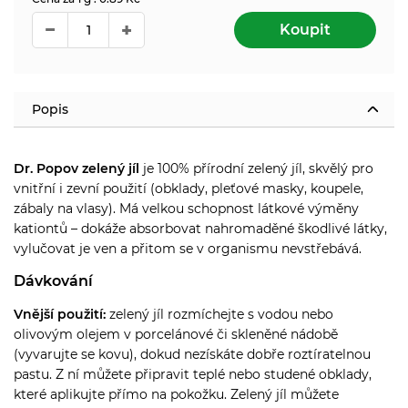
Koupit
Popis
Dr. Popov zelený jíl
je 100% přírodní zelený jíl, skvělý pro
vnitřní i zevní použití (obklady, pleťové masky, koupele,
zábaly na vlasy).
Má velkou schopnost látkové výměny
kationtů – dokáže absorbovat nahromaděné škodlivé látky,
vylučovat je ven a přitom se v organismu nevstřebává.
Dávkování
Vnější použití:
zelený jíl rozmíchejte s vodou nebo
olivovým olejem v porcelánové či skleněné nádobě
(vyvarujte se kovu), dokud nezískáte dobře roztíratelnou
pastu. Z ní můžete připravit teplé nebo studené obklady,
které aplikujte přímo na pokožku. Zelený jíl můžete