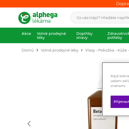
Dopra
Dopra
Akce
Volně prodejné
Doplňky
Zdravotnic
léky
stravy
potřeby
Domů
Volně prodejné léky
Vlasy - Pokožka - Kůže -
Když klikn
vašem zaří
snahami.
Přijmou