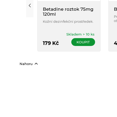
Betadine roztok 75mg
B
120ml
P
o
Kožní dezinfekční prostředek.
n
k
d
Skladem > 10 ks
d
KOUPIT
179
Kč
Nahoru