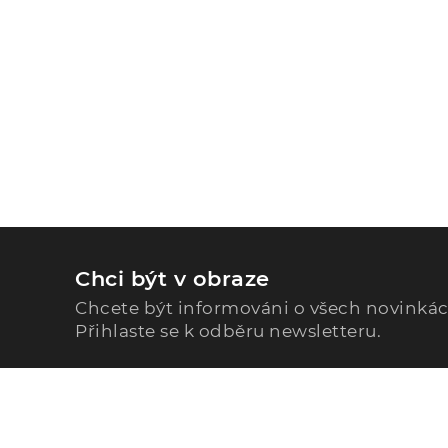
Chci být v obraze
Chcete být informováni o všech novinká
Přihlaste se k odběru newsletteru.