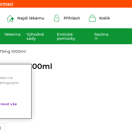
ormací
ormací
Najdi lékárnu
Přihlásit
Košík
Veterina
Výhodné
Erotické
Sezóna
sady
pomůcky
🌞
 75mg 1000ml
k 75mg 1000ml
ádání na
ketingovými
.
nout vše
l