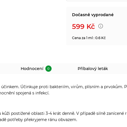
Dočasně vyprodané
599
Kč
Cena za 1 ml : 0.6 Kč
Hodnocení
Příbalový leták
0
 účinkem. Účinkuje proti bakteriím, virům, plísním a prvokům. Po
cnění spojená s infekcí.
 kůži postižené oblasti 3-4 krát denně. V případě silně zanícené
padě potřeby překryjeme ránu obvazem.