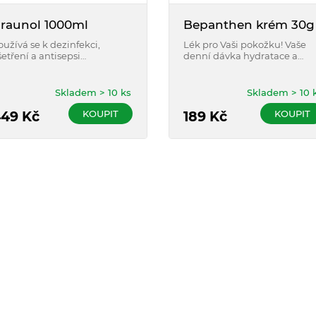
raunol 1000ml
Bepanthen krém 30g
oužívá se k dezinfekci,
Lék pro Vaši pokožku! Vaše
šetření a antisepsi
denní dávka hydratace a
eporušené nebo porušené
regenerace. Hojí podrážděn
ůže a sliznic u dospělých,
kůži a je ideální i po
ospívajících, dětí a
kosmetických zákrocích neb
Skladem > 10 ks
Skladem > 10 
onošených novorozenců.
pobytu na slunci.
KOUPIT
KOUPIT
449
Kč
189
Kč