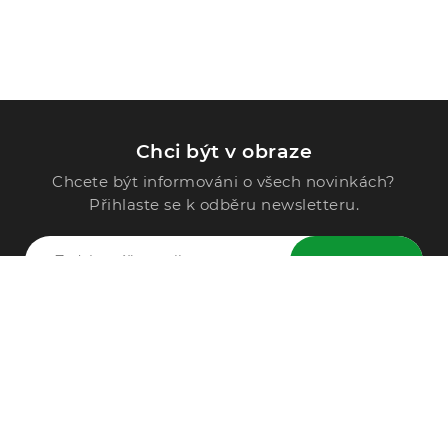
Chci být v obraze
Chcete být informováni o všech novinkách?
Přihlaste se k odběru newsletteru.
ODESLAT
Zavolejte nám
296 567 121
Po - Pá: 9:00 - 15:00
Podle Trati 624/7, 108 00 Praha-10 Malešice, CZ