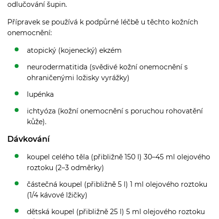
odlučování šupin.
Přípravek se používá k podpůrné léčbě u těchto kožních
onemocnění:
atopický (kojenecký) ekzém
neurodermatitida (svědivé kožní onemocnění s
ohraničenými ložisky vyrážky)
lupénka
ichtyóza (kožní onemocnění s poruchou rohovatění
kůže).
Dávkování
koupel celého těla (přibližně 150 l) 30–45 ml olejového
roztoku (2–3 odměrky)
částečná koupel (přibližně 5 l) 1 ml olejového roztoku
(1/4 kávové lžičky)
dětská koupel (přibližně 25 l) 5 ml olejového roztoku