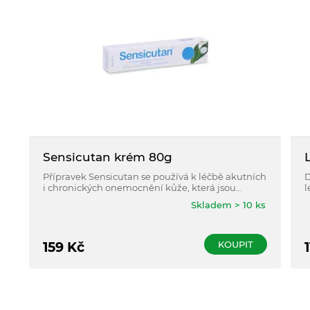
Sensicutan krém 80g
Přípravek Sensicutan se používá k léčbě akutních
D
i chronických onemocnění kůže, která jsou
l
provázena svěděním (alergická onemocnění
Skladem > 10 ks
kůže, jako atopický ekzém a kontaktní
dermatitida).
KOUPIT
159
Kč