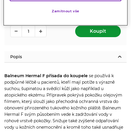
219
Kč
Zamítnout vše
Cena za 1 ml : 0.44 Kč
Koupit
Popis
Balneum Hermal F přísada do koupele
se používá k
podpůrné léčbě u pacientů, kteří mají potíže s výrazně
suchou, šupinatou a svědící kůží jako například u
atopického ekzému. Přípravek pokrývá pokožku olejovým
filmem, který slouží jako přechodná ochranná vrstva do
obnovení přirozeného tukového kožního pláště. Balneum
Hermal F svým působením vede k zadržování vody v
rohové vrstvě pokožky. Snižuje také zvýšené odpařování
vody u kožních onemocnění a kromě toho také usnadňuje