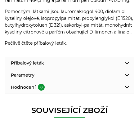
raffinatum 464,5 mg a paraffinum perliquidum 470,0 mg.
Pomocnými látkami jsou lauromakrogol 400, diolamid
kyseliny olejové, isopropylpalmitát, propylenglykol (E 1520),
butylhydroxytoluen (E 321), askorbyl-palmitát, monohydrát
kyseliny citronové a parfém obsahující D-limonen a linalol.
Pečlivě čtěte příbalový leták.
Příbalový leták
Parametry
Hodnocení
0
SOUVISEJÍCÍ ZBOŽÍ