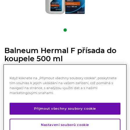
Balneum Hermal F přísada do
koupele 500 ml
Registrovaný léčivý přípravek
Používá se k podpůrné léčbě u pacientů, kteří mají
Když kliknete na „Přijmout všechny soubory cookie“, poskytnete
tím souhlas k jejich ukládání na vašem zařízení, což pomáhá s
potíže s výrazně suchou, šupinatou a svědící kůží jako
navigací na stránce, s analýzou využití dat a s našimi
například u atopického ekzému.
marketingovými snahami.
Značka:
Balneum Hermal
Přijmout všechny soubory cookie
Hodnocení
Nastavení souborů cookie
Skladem > 10 ks