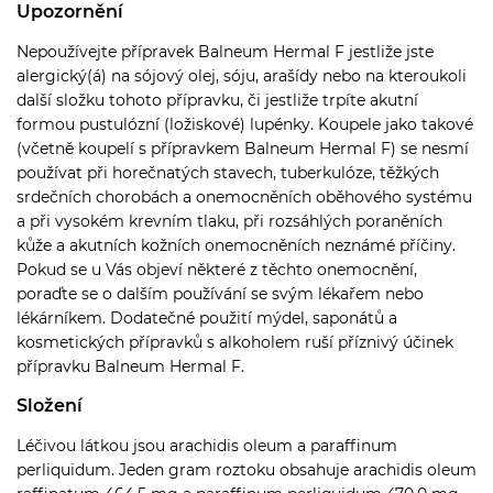
Upozornění
Nepoužívejte přípravek Balneum Hermal F jestliže jste
alergický(á) na sójový olej, sóju, arašídy nebo na kteroukoli
další složku tohoto přípravku, či jestliže trpíte akutní
formou pustulózní (ložiskové) lupénky. Koupele jako takové
(včetně koupelí s přípravkem Balneum Hermal F) se nesmí
používat při horečnatých stavech, tuberkulóze, těžkých
srdečních chorobách a onemocněních oběhového systému
a při vysokém krevním tlaku, při rozsáhlých poraněních
kůže a akutních kožních onemocněních neznámé příčiny.
Pokud se u Vás objeví některé z těchto onemocnění,
poraďte se o dalším používání se svým lékařem nebo
lékárníkem. Dodatečné použití mýdel, saponátů a
kosmetických přípravků s alkoholem ruší příznivý účinek
přípravku Balneum Hermal F.
Složení
Léčivou látkou jsou arachidis oleum a paraffinum
perliquidum. Jeden gram roztoku obsahuje arachidis oleum