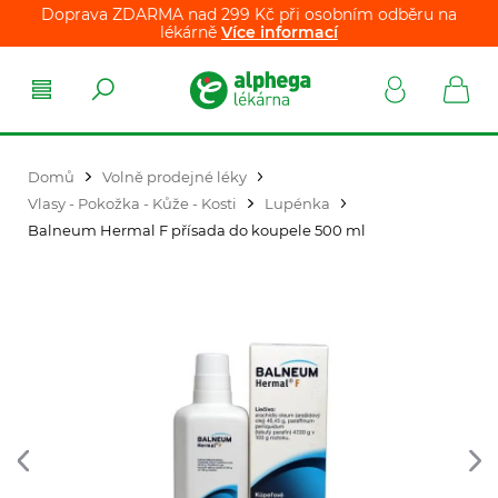
Doprava ZDARMA nad 299 Kč při osobním odběru na
lékárně
Více informací
Domů
Volně prodejné léky
Vlasy - Pokožka - Kůže - Kosti
Lupénka
Balneum Hermal F přísada do koupele 500 ml