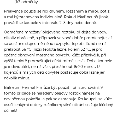
(1/3 odměrky
Frekvence použití se řídí druhem, rozsahem a mírou potíží
a má býtstanovena individuálně. Pokud lékař neurčí jinak,
provádí se koupele v intervalu 2–3 dny nebo denně.
Odměřené množství olejového roztoku přidejte do vody,
nikoliv obráceně, a přípravek ve vodě dobře promíchejte, až
se dosáhne stejnoměrného rozptylu. Teplota lázně nemá
překročit 36 °C (nižší teplota lázně, kolem 32 °C, je pro
opětné obnovení mastného povrchu kůže příznivější, při
vyšší teplotě promašťující efekt mírně klesá). Doba koupele
je individuální, nemá však přesáhnout 15-20 minut. U
kojenců a malých dětí obvykle postačuje doba lázně jen
několik minut.
Balneum Hermal F může být použit i při sprchování. V
tomto případě se neředěný olejový roztok nanese na
navlhčenou pokožku a pak se osprchuje. Po koupeli se kůže
osuší lehkými doteky ručníkem; silné otírání snižuje léčebný
účinek!