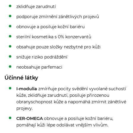
zklidňuje zarudnutí
podporuje zmírnění zánětlivých projevů
obnovuje a posiluje kožní bariéru
sterilní kosmetika s 0% konzervantů
obsahuje pouze složky nezbytné pro kůži
snižuje riziko podráždění
neobsahuje parfemaci
Účinné látky
I-modulia
zmírňuje pocity svědění vyvolané suchostí
kůže, zklidňuje zarudnutí, posiluje přirozenou
obranyschopnost kůže a napomáhá zmírnit zánětlivé
projevy.
CER-OMEGA
obnovuje a posiluje kožní bariéru,
pomáhají kůži lépe odolávat vnějším vlivům.