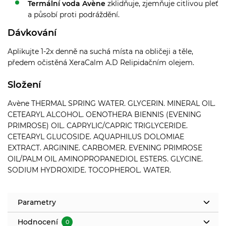
Termální voda Avène
zklidňuje, zjemňuje citlivou pleť
a působí proti podráždění.
Dávkování
Aplikujte 1-2x denně na suchá místa na obličeji a těle,
předem očistěná XeraCalm A.D Relipidačním olejem.
Složení
Avène THERMAL SPRING WATER. GLYCERIN. MINERAL OIL.
CETEARYL ALCOHOL. OENOTHERA BIENNIS (EVENING
PRIMROSE) OIL. CAPRYLIC/CAPRIC TRIGLYCERIDE.
CETEARYL GLUCOSIDE. AQUAPHILUS DOLOMIAE
EXTRACT. ARGININE. CARBOMER. EVENING PRIMROSE
OIL/PALM OIL AMINOPROPANEDIOL ESTERS. GLYCINE.
SODIUM HYDROXIDE. TOCOPHEROL. WATER.
Parametry
Hodnocení
0