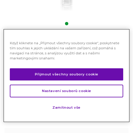
Avène XeraCalm A.D Relipidační
Když kliknete na „Přijmout všechny soubory cookie“, poskytnete
tím souhlas k jejich ukládání na vašem zařízení, což pomáhá s
krém 200 ml
navigací na stránce, s analýzou využití dat a s našimi
marketingovými snahami.
Kosmetika
Relipidační krém s praktickou sterilní pumpou
Přijmout všechny soubory cookie
poskytuje okamžitou úlevu od svědění, zmírňuje
zarudnutí a zklidňuje podráždění suché kůže celé
Nastavení souborů cookie
rodiny (kojenci, děti, dospělí) se sklonem k atopickému
ekzému a svědění.
Zamítnout vše
Značka:
Avène
Hodnocení