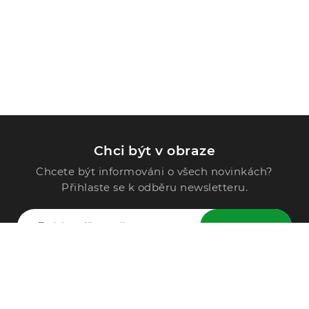
Chci být v obraze
Chcete být informováni o všech novinkách?
Přihlaste se k odběru newsletteru.
ODESLAT
Zavolejte nám
296 567 121