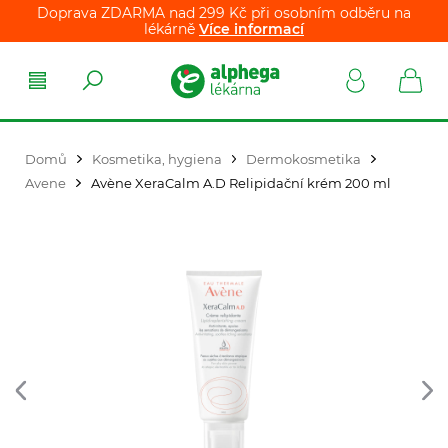
Doprava ZDARMA nad 299 Kč při osobním odběru na
lékárně
Více informací
Domů
Kosmetika, hygiena
Dermokosmetika
Avene
Avène XeraCalm A.D Relipidační krém 200 ml