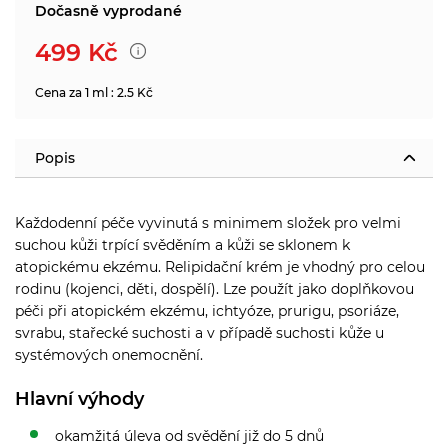
Dočasně vyprodané
499
Kč
Cena za 1 ml : 2.5 Kč
Popis
Každodenní péče vyvinutá s minimem složek pro velmi
suchou kůži trpící svěděním a kůži se sklonem k
atopickému ekzému. Relipidační krém je vhodný pro celou
rodinu (kojenci, děti, dospělí). Lze použít jako doplňkovou
péči při atopickém ekzému, ichtyóze, prurigu, psoriáze,
svrabu, stařecké suchosti a v případě suchosti kůže u
systémových onemocnění.
Hlavní výhody
okamžitá úleva od svědění již do 5 dnů