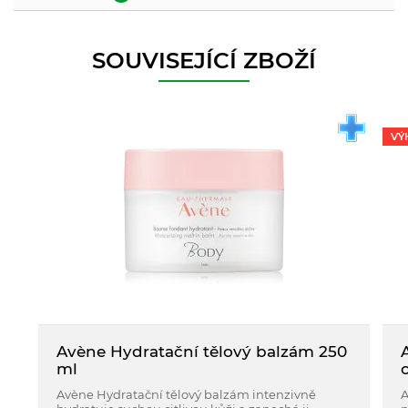
SOUVISEJÍCÍ ZBOŽÍ
VÝ
Avène Hydratační tělový balzám 250
ml
Avène Hydratační tělový balzám intenzivně
A