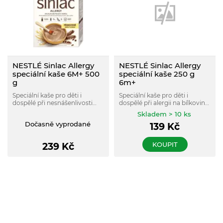
NESTLÉ Sinlac Allergy
NESTLÉ Sinlac Allergy
speciální kaše 6M+ 500
speciální kaše 250 g
g
6m+
Speciální kaše pro děti i
Speciální kaše pro děti i
dospělé při nesnášenlivosti
dospělé při alergii na bílkovinu
bílkovin kravského mléka, sóji
kravského mléka nebo při
Skladem > 10 ks
a lepku. Vhodná od
nesnášenlivosti lepku a
Dočasně vyprodané
139
Kč
ukončeného 6. měsíce.
laktózy. Vhodná od
ukončeného 6. měsíce.
KOUPIT
239
Kč