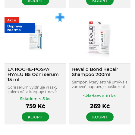
KOUPIT
KOUPIT
Akce
Doprava
zdarma
LA ROCHE-POSAY
Revalid Bond Repair
HYALU B5 Oční sérum
Shampoo 200ml
15 ml
Šampon, který šetrně umývá a
zároveň napravuje poškození.
Oční sérum vyplňuje vrásky
Chrání před tepelnou
kolem očí a koriguje tmavé
úpravou.
Skladem > 10 ks
kruhy pod očima.
Skladem < 5 ks
759
Kč
269
Kč
KOUPIT
KOUPIT