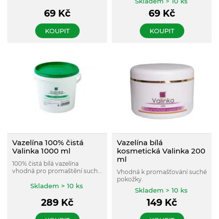
Skladem > 10 ks
69
Kč
69
Kč
KOUPIT
KOUPIT
Vazelína 100% čistá
Vazelína bílá
Valinka 1000 ml
kosmetická Valinka 200
ml
100% čistá bílá vazelína
vhodná pro promaštění suché
Vhodná k promašťování suché
pokožky.
pokožky.
Skladem > 10 ks
Skladem > 10 ks
289
Kč
149
Kč