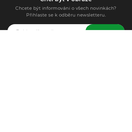
Chcete být informováni o všech novinkách?
Přihlaste se k odběru newsletteru.
ODESLAT
Zavolejte nám
296 567 121
Po - Pá: 9:00 - 15:00
Podle Trati 624/7, 108 00 Praha-10 Malešice, CZ
info@alphega.cz
VŠE O NÁKUPU
Obchodní podmínky
Doprava a platba
Reklamace