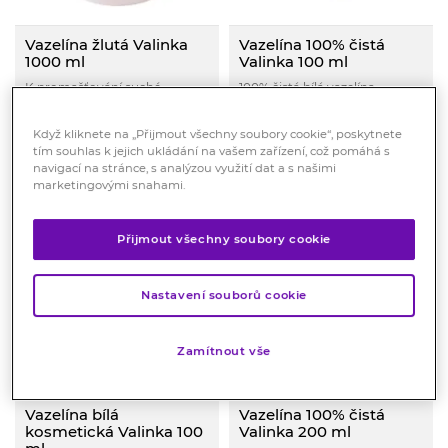
Vazelína žlutá Valinka
Vazelína 100% čistá
1000 ml
Valinka 100 ml
K promašťování suché
100% čistá bílá vazelína
pokožky a ošetření jizviček.
vhodná pro promaštění suché
pokožky.
Skladem > 10 ks
Skladem > 10 ks
Když kliknete na „Přijmout všechny soubory cookie“, poskytnete
299
Kč
89
Kč
tím souhlas k jejich ukládání na vašem zařízení, což pomáhá s
navigací na stránce, s analýzou využití dat a s našimi
marketingovými snahami.
KOUPIT
KOUPIT
Přijmout všechny soubory cookie
Nastavení souborů cookie
Zamítnout vše
Vazelína bílá
Vazelína 100% čistá
kosmetická Valinka 100
Valinka 200 ml