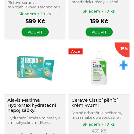
prostředek určený k léčbě
Pleťové sérum s
hemoroidů. Rychle ulevuje od
mikrojehličkovou technologií,
bolesti, tlumí zánět a omezuje
Skladem > 10 ks
které jemně stimuluje
Skladem > 10 ks
krvácení.
pokožku, podporuje její
599
Kč
159
Kč
obnovu a přispívá
k osvěženému a
sjednocenému vzhledu.
KOUPIT
KOUPIT
-15%
Akce
Alavis Maxima
CeraVe Čisticí pěnící
HydroMax hydratační
krém 473ml
nápoj sáčky
Šetrně odstraňuje nečistoty,
limetka/máta 10x8 g
maz i make up a současně
Hydratační směs s minerály a
pomáhá chránit přirozenou
aminokyselinami, které
Skladem > 10 ks
kožní bariéru. Je vhodný pro
přispívají k udržení rovnováhy
459
Kč
normální až suchou pleť a
elektrolytů a normální funkci