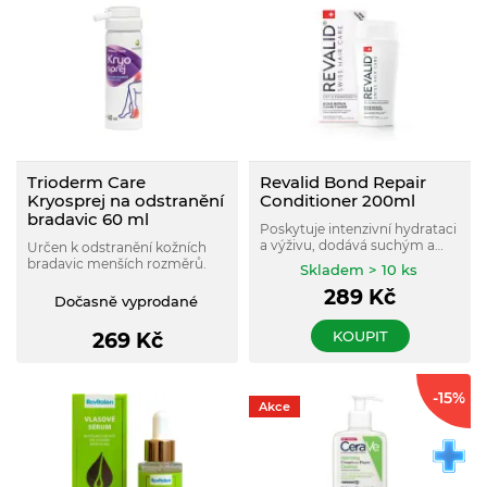
Trioderm Care
Revalid Bond Repair
Kryosprej na odstranění
Conditioner 200ml
bradavic 60 ml
Poskytuje intenzivní hydrataci
a výživu, dodává suchým a
Určen k odstranění kožních
poškozeným vlasům základní
bradavic menších rozměrů.
Skladem > 10 ks
živiny.
289
Kč
Dočasně vyprodané
KOUPIT
269
Kč
-15%
Akce