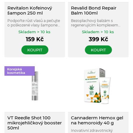
Revitalon Kofeinový
Revalid Bond Repair
šampon 250 ml
Balm 100ml
Podpořte růst vlasů a pečujte
Bezoplachový balzám s
o poškozené vlasy šamponem
regenerujícím komplexem
s obsahem kofeinu, ceramidů
KeraGuard.
Skladem > 10 ks
Skladem > 10 ks
a arganovým olejem.
159
Kč
399
Kč
KOUPIT
KOUPIT
Korejská
kosmetika
VT Reedle Shot 100
Cannaderm Hemox gel
mikrojehličkový booster
na hemoroidy 40 g
50ml
Inovativní zdravotnický