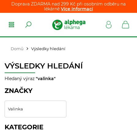
Doprava ZDARMA nad 299 Kč při osobním odběru na
lékárně
Více informací
Domů
Výsledky hledání
VÝSLEDKY HLEDÁNÍ
Hledaný výraz
"valinka"
ZNAČKY
Valinka
KATEGORIE