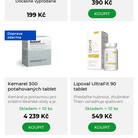
Dočasně vyprodané
zanechává pokožku čistou bez
390
Kč
svalů – bez zbytečného cukru!
pocitu vysušení.
KOUPIT
199
Kč
Doprava
zdarma
Kemarel 300
Lipoxal UltraFit 90
potahovaných tablet
tablet
Kemarel je potravinou pro
Přestaňte hubnout, zhubněte!
zvláštní lékařské účely a je
Thein usnadňuje spalování
určen k dietnímu postupu při
tuků . Pampeliška napomáhá
Skladem > 10 ks
Skladem < 10 ks
poruchách ledvin.
odstranění přebytečné vody z
4 239
Kč
549
Kč
těla . Synefrin snižuje chuť k
jídlu.
KOUPIT
KOUPIT