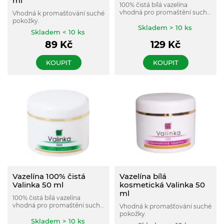
ml
100% čistá bílá vazelína
vhodná pro promaštění suché
Vhodná k promašťování suché
pokožky.
pokožky.
Skladem > 10 ks
Skladem < 10 ks
89
Kč
129
Kč
KOUPIT
KOUPIT
Vazelína 100% čistá
Vazelína bílá
Valinka 50 ml
kosmetická Valinka 50
ml
100% čistá bílá vazelína
vhodná pro promaštění suché
Vhodná k promašťování suché
pokožky.
pokožky.
Skladem > 10 ks