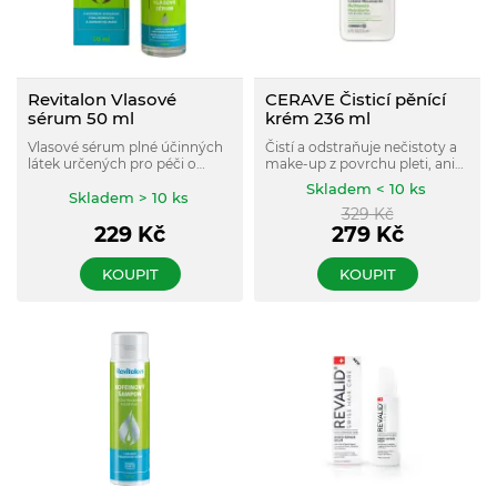
Revitalon Vlasové
CERAVE Čisticí pěnící
sérum 50 ml
krém 236 ml
Vlasové sérum plné účinných
Čistí a odstraňuje nečistoty a
látek určených pro péči o
make-up z povrchu pleti, aniž
slabé, poškozené a
by narušil ochrannou kožní
Skladem < 10 ks
vypadávající vlasy. Díky
Skladem > 10 ks
bariéru. Pokožka je vyčistěná a
329
Kč
aplikaci přímo na pokožku
zklidněná.
vyživuje vlasové kořínky a
229
Kč
279
Kč
podporuje růst vlasů. Vlasové
sérum nemastí ani nezatěžuje
KOUPIT
KOUPIT
vlasy.