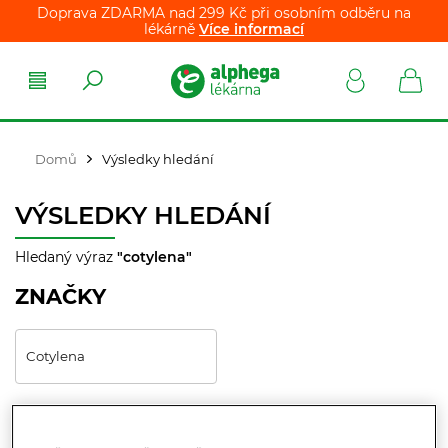
Doprava ZDARMA nad 299 Kč při osobním odběru na
lékárně
Více informací
Domů
Výsledky hledání
VÝSLEDKY HLEDÁNÍ
Hledaný výraz
"cotylena"
ZNAČKY
Cotylena
PRODUKTY