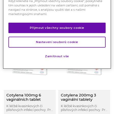
Když kliknete na „Přijmout všechny soubory cookie“, poskytnete
Počet produktů: 5
tím souhlas k jejich ukládání na vašem zařízení, což pomáhá s
navigací na stránce, s analýzou využití dat a s našimi
ZOBRAZIT DLE FILTRU
marketingovými snahami.
Přijmout všechny soubory cookie
Řazení produktů:
Nastavení souborů cookie
Zamítnout vše
Cotylena 100mg 6
Cotylena 200mg 3
vaginálních tablet
vaginální tablety
K léčbě kvasinkových či
K léčbě kvasinkových či
plísňových infekcí pochvy. Pro
plísňových infekcí pochvy. Pro
ženy a dívky od 12 let.
ženy a dívky od 12 let.