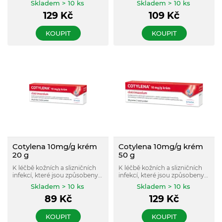
Skladem > 10 ks
Skladem > 10 ks
129
Kč
109
Kč
KOUPIT
KOUPIT
Cotylena 10mg/g krém
Cotylena 10mg/g krém
20 g
50 g
K léčbě kožních a slizničních
K léčbě kožních a slizničních
infekcí, které jsou způsobeny
infekcí, které jsou způsobeny
kvasinkami, plísněmi a
kvasinkami, plísněmi a
Skladem > 10 ks
Skladem > 10 ks
některými bakteriemi. K
některými bakteriemi. K
89
Kč
129
Kč
použití u dospělých a dětí od 2
použití u dospělých a dětí od 2
let.
let.
KOUPIT
KOUPIT