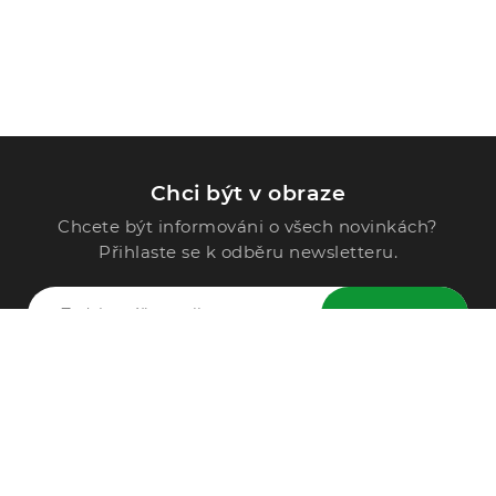
Chci být v obraze
Chcete být informováni o všech novinkách?
Přihlaste se k odběru newsletteru.
ODESLAT
Zavolejte nám
296 567 121
Po - Pá: 9:00 - 15:00