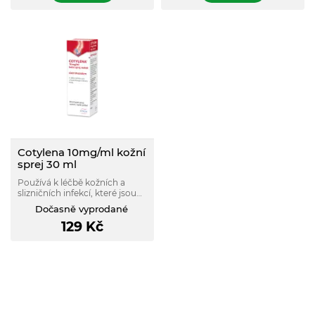
Cotylena 10mg/ml kožní
sprej 30 ml
Používá k léčbě kožních a
slizničních infekcí, které jsou
způsobeny kvasinkami,
Dočasně vyprodané
plísněmi a některými
129
Kč
bakteriemi. K použití u
dospělých a dětí od 2 let.